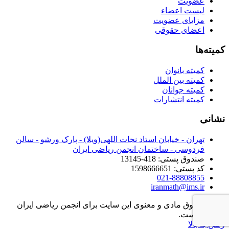
عضویت
لیست اعضاء
مزایای عضویت
اعضای حقوقی
کمیته‌ها
کمیته بانوان
کمیته بین الملل
کمیته جوانان
کمیته انتشارات
نشانی
تهران - خیابان استاد نجات اللهی(ویلا) - پارک ورشو - سالن
فردوسی - ساختمان انجمن ریاضی ایران
صندوق پستی: 418-13145
کد پستی: 1598666651
021-88808855
iranmath@ims.ir
تمامی حقوق مادی و معنوی این سایت برای انجمن ریاضی ایران
محفوظ است.
رفتن به بالا