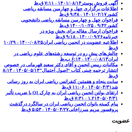
آگهی فروش پوستر
۱۴۰۱/۰۸/۱۴ - ۷:۱۱ ق٫ظ
اطلاعات برگزاری چهل و چهارمین مسابقه ریاضی
کشور
۱۴۰۱/۰۲/۱۷ - ۹:۳۸ ق٫ظ
فراخوان چهل و چهارمین مسابقه ریاضی دانشجویی
کشور‎‎
۱۴۰۰/۱۰/۲۵ - ۹:۴۲ ق٫ظ
فراخوان ارسال مقاله برای بخش ویژه در
خبرنامه
۱۴۰۰/۰۹/۲۶ - ۹:۱۸ ق٫ظ
اطلاعیه عضویت در انجمن ریاضی ایران
۱۴۰۰/۰۸/۲۵ - ۱۰:۲۹
ق٫ظ
چالش‌های پیشِ رو در توسعه رشته‌های علوم ریاضی در
ایران
۱۴۰۰/۰۸/۱۳ - ۶:۱۴ ب٫ظ
مکاتبات رییس انجمن و آقای دکتر سعید قهرمانی در خصوص
انتشار ترجمه چینی کتاب “اصول احتمال”
۱۴۰۵/۰۵/۱۴ - ۸:۱۳
ق٫ظ
سایت پنجاه و هفمتین کنفرانس ریاضی ایران به روز رسانی
شد
۱۴۰۵/۰۴/۳۱ - ۱۱:۰۶ ق٫ظ
ارتقای بولتن انجمن ریاضی ایران به چارک Q1 با ضریب تأثیر
۱۴۰۵/۰۴/۳۱ - ۷:۳۱ ق٫ظ
۱.۲
پیام کمیته بانوان انجمن ریاضی ایران در سالگرد درگذشت
پروفسور مریم میرزاخانی
۱۴۰۵/۰۴/۲۷ - ۵:۵۳ ق٫ظ
عضویت