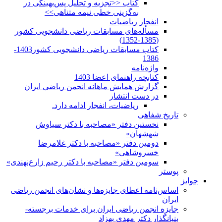
کتاب <<تجزیه و تحلیل پس‌بهینگی در
به‌گزینی خطی نیمه متناهی>>
انفجار ریاضیات
مسأله‌های مسابقات ریاضی دانشجویی کشور
(1385-1352)
کتاب مسابقات ریاضی دانشجویی کشور1403-
1386
واژه‌نامه
کتابچه راهنمای اعضا 1403
گزارش همایش ماهانه انجمن ریاضی ایران
در دست انتشار
ریاضیات، انفجار ادامه دارد.
تاریخ شفاهی
نخستین دفتر «مصاحبه با دکتر سیاوش
شهشهان»
دومین دفتر «مصاحبه با دکتر غلامرضا
خسروشاهی»
سومین دفتر «مصاحبه با دکتر رحیم زارع‌نهندی»
پوستر
جوایز
اساس‌نامه اعطای جایزه‌ها و نشان‌های انجمن ریاضی
ایران
جایزه انجمن ریاضی ایران برای خدمات برجسته-
بنیانگذار دکتر مهدی بهزاد