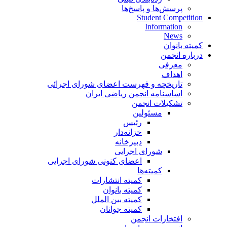
پرسش‌ها و پاسخ‌ها
Student Competition
Information
News
کمیته بانوان
درباره انجمن
معرفی
اهداف
تاریخچه و فهرست اعضای شورای اجرائی
اساسنامه انجمن ریاضی ایران
تشکیلات انجمن
مسئولین
رئیس
خزانه‌دار
دبیرخانه
شورای اجرایی
اعضای کنونی شورای اجرایی
کمیته‌ها
کمیته انتشارات
کمیته بانوان
کمیته بین الملل
کمیته جوانان
افتخارات انجمن