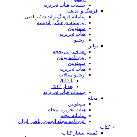
جلسات هیأت تحریریه
فرهنگ و اندیشه
سامانه فرهنگ و اندیشۀ ریاضی
آیین‌نامه فرهنگ و اندیشه
مسئولین
هیأت تحریریه
آرشیو
بولتن
اهداف و تاریخچه
آیین نامه بولتن
مسئولین
هیأت تحریریه
آرشیو مقالات
تا 2017
بعد از 2017
جلسات هیأت تحریریه
مجله
مسئولین
هیأت تحریریه مجله
سامانه مجله
آئین نامه مجله انجمن ریاضی ایران
کتاب
کمیتۀ انتشار کتاب