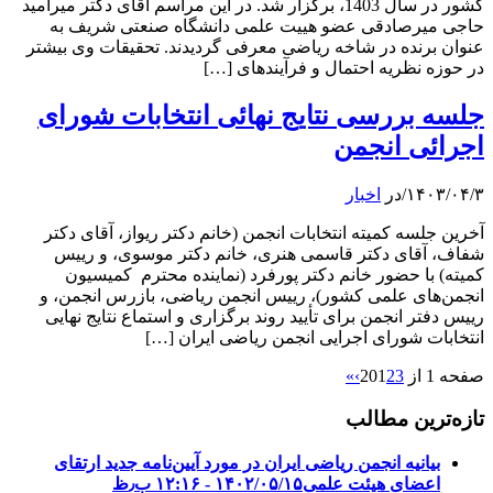
کشور در سال 1403، برگزار شد. در این مراسم آقای دکتر میرامید
حاجی میرصادقی عضو هییت علمی دانشگاه صنعتی شریف به
عنوان برنده در شاخه ریاضی معرفی گردیدند. تحقیقات وی بیشتر
در حوزه نظریه احتمال و فرآیندهای […]
جلسه بررسی نتایج نهائی انتخابات شورای
اجرائی انجمن
۱۴۰۳/۰۴/۳
/
در
اخبار
آخرین جلسه کمیته انتخابات انجمن (خانم دکتر ریواز، آقای دکتر
شفاف، آقای دکتر قاسمی هنری، خانم دکتر موسوی، و رییس
کمیته) با حضور خانم دکتر پورفرد (نماینده محترم کمیسیون‌
انجمن‌های علمی کشور)، رییس انجمن ریاضی، بازرس انجمن، و
رییس دفتر انجمن برای تأیید روند برگزاری و استماع نتایج نهایی
انتخابات شورای اجرایی انجمن ریاضی ایران […]
صفحه 1 از 20
3
2
1
›
»
تازه‌ترین مطالب
بیانیه انجمن ریاضی ایران در مورد آیین‌نامه جدید ارتقای
اعضای هیئت علمی
۱۴۰۲/۰۵/۱۵ - ۱۲:۱۶ ب٫ظ