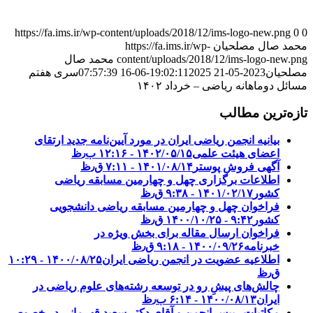
https://fa.ims.ir/wp-content/uploads/2018/12/ims-logo-new.png
0
0
محمد صال مصلحیان
https://fa.ims.ir/wp-
content/uploads/2018/12/ims-logo-new.png
محمد صال
مصلحیان
2023-05-21 19:02:11
2025-06-16 07:57:39
سری هفتم
مسائل دوماهانه ریاضی – خرداد ۱۴۰۲
تازه‌ترین مطالب
بیانیه انجمن ریاضی ایران در مورد آیین‌نامه جدید ارتقای
اعضای هیئت علمی
۱۴۰۲/۰۵/۱۵ - ۱۲:۱۶ ب٫ظ
آگهی فروش پوستر
۱۴۰۱/۰۸/۱۴ - ۷:۱۱ ق٫ظ
اطلاعات برگزاری چهل و چهارمین مسابقه ریاضی
کشور
۱۴۰۱/۰۲/۱۷ - ۹:۳۸ ق٫ظ
فراخوان چهل و چهارمین مسابقه ریاضی دانشجویی
کشور‎‎
۱۴۰۰/۱۰/۲۵ - ۹:۴۲ ق٫ظ
فراخوان ارسال مقاله برای بخش ویژه در
خبرنامه
۱۴۰۰/۰۹/۲۶ - ۹:۱۸ ق٫ظ
اطلاعیه عضویت در انجمن ریاضی ایران
۱۴۰۰/۰۸/۲۵ - ۱۰:۲۹
ق٫ظ
چالش‌های پیشِ رو در توسعه رشته‌های علوم ریاضی در
ایران
۱۴۰۰/۰۸/۱۳ - ۶:۱۴ ب٫ظ
مکاتبات رییس انجمن و آقای دکتر سعید قهرمانی در خصوص