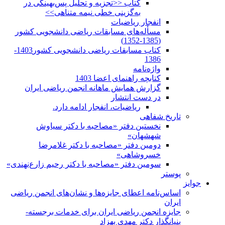
کتاب <<تجزیه و تحلیل پس‌بهینگی در
به‌گزینی خطی نیمه متناهی>>
انفجار ریاضیات
مسأله‌های مسابقات ریاضی دانشجویی کشور
(1385-1352)
کتاب مسابقات ریاضی دانشجویی کشور1403-
1386
واژه‌نامه
کتابچه راهنمای اعضا 1403
گزارش همایش ماهانه انجمن ریاضی ایران
در دست انتشار
ریاضیات، انفجار ادامه دارد.
تاریخ شفاهی
نخستین دفتر «مصاحبه با دکتر سیاوش
شهشهان»
دومین دفتر «مصاحبه با دکتر غلامرضا
خسروشاهی»
سومین دفتر «مصاحبه با دکتر رحیم زارع‌نهندی»
پوستر
جوایز
اساس‌نامه اعطای جایزه‌ها و نشان‌های انجمن ریاضی
ایران
جایزه انجمن ریاضی ایران برای خدمات برجسته-
بنیانگذار دکتر مهدی بهزاد