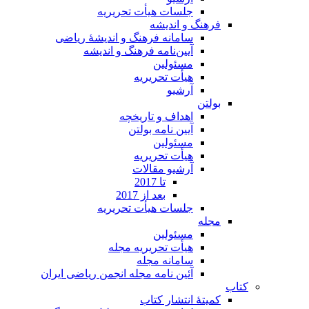
جلسات هیأت تحریریه
فرهنگ و اندیشه
سامانه فرهنگ و اندیشۀ ریاضی
آیین‌نامه فرهنگ و اندیشه
مسئولین
هیأت تحریریه
آرشیو
بولتن
اهداف و تاریخچه
آیین نامه بولتن
مسئولین
هیأت تحریریه
آرشیو مقالات
تا 2017
بعد از 2017
جلسات هیأت تحریریه
مجله
مسئولین
هیأت تحریریه مجله
سامانه مجله
آئین نامه مجله انجمن ریاضی ایران
کتاب
کمیتۀ انتشار کتاب