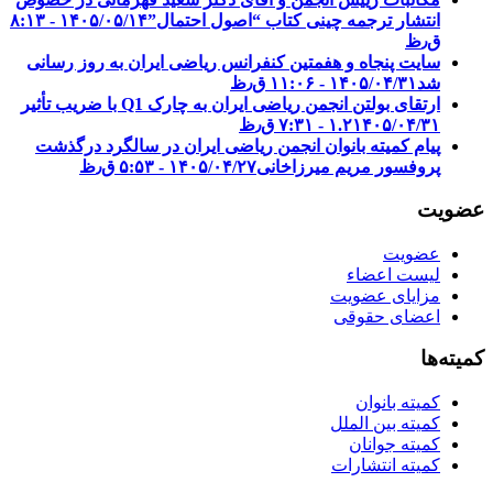
انتشار ترجمه چینی کتاب “اصول احتمال”
۱۴۰۵/۰۵/۱۴ - ۸:۱۳
ق٫ظ
سایت پنجاه و هفمتین کنفرانس ریاضی ایران به روز رسانی
شد
۱۴۰۵/۰۴/۳۱ - ۱۱:۰۶ ق٫ظ
ارتقای بولتن انجمن ریاضی ایران به چارک Q1 با ضریب تأثیر
۱۴۰۵/۰۴/۳۱ - ۷:۳۱ ق٫ظ
۱.۲
پیام کمیته بانوان انجمن ریاضی ایران در سالگرد درگذشت
پروفسور مریم میرزاخانی
۱۴۰۵/۰۴/۲۷ - ۵:۵۳ ق٫ظ
عضویت
عضویت
لیست اعضاء
مزایای عضویت
اعضای حقوقی
کمیته‌ها
کمیته بانوان
کمیته بین الملل
کمیته جوانان
کمیته انتشارات