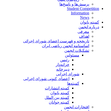
پرسش‌ها و پاسخ‌ها
Student Competition
Information
News
کمیته بانوان
درباره انجمن
معرفی
اهداف
تاریخچه و فهرست اعضای شورای اجرائی
اساسنامه انجمن ریاضی ایران
تشکیلات انجمن
مسئولین
رئیس
خزانه‌دار
دبیرخانه
شورای اجرایی
اعضای کنونی شورای اجرایی
کمیته‌ها
کمیته انتشارات
کمیته بانوان
کمیته بین الملل
کمیته جوانان
افتخارات انجمن