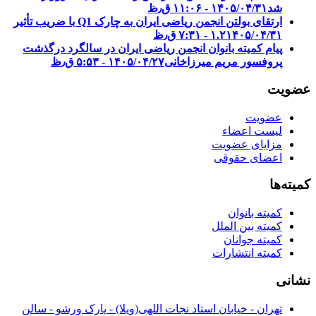
شد
۱۴۰۵/۰۴/۳۱ - ۱۱:۰۶ ق٫ظ
ارتقای بولتن انجمن ریاضی ایران به چارک Q1 با ضریب تأثیر
۱۴۰۵/۰۴/۳۱ - ۷:۳۱ ق٫ظ
۱.۲
پیام کمیته بانوان انجمن ریاضی ایران در سالگرد درگذشت
پروفسور مریم میرزاخانی
۱۴۰۵/۰۴/۲۷ - ۵:۵۳ ق٫ظ
عضویت
عضویت
لیست اعضاء
مزایای عضویت
اعضای حقوقی
کمیته‌ها
کمیته بانوان
کمیته بین الملل
کمیته جوانان
کمیته انتشارات
نشانی
تهران - خیابان استاد نجات اللهی(ویلا) - پارک ورشو - سالن