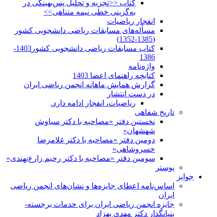
کتاب <<تجزیه و تحلیل پس‌بهینگی در
به‌گزینی خطی نیمه متناهی>>
انفجار ریاضیات
مسأله‌های مسابقات ریاضی دانشجویی کشور
(1385-1352)
کتاب مسابقات ریاضی دانشجویی کشور1403-
1386
واژه‌نامه
کتابچه راهنمای اعضا 1403
گزارش همایش ماهانه انجمن ریاضی ایران
در دست انتشار
ریاضیات، انفجار ادامه دارد.
تاریخ شفاهی
نخستین دفتر «مصاحبه با دکتر سیاوش
شهشهان»
دومین دفتر «مصاحبه با دکتر غلامرضا
خسروشاهی»
سومین دفتر «مصاحبه با دکتر رحیم زارع‌نهندی»
پوستر
جوایز
اساس‌نامه اعطای جایزه‌ها و نشان‌های انجمن ریاضی
ایران
جایزه انجمن ریاضی ایران برای خدمات برجسته-
بنیانگذار دکتر مهدی بهزاد