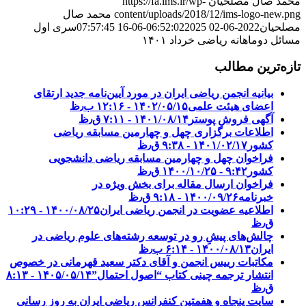
محمد صال مصلحیان
https://fa.ims.ir/wp-
content/uploads/2018/12/ims-logo-new.png
محمد صال
مصلحیان
2022-06-02 06:52:02
2025-06-16 07:57:45
سری اول
مسائل دوماهانه ریاضی خرداد ۱۴۰۱
تازه‌ترین مطالب
بیانیه انجمن ریاضی ایران در مورد آیین‌نامه جدید ارتقای
اعضای هیئت علمی
۱۴۰۲/۰۵/۱۵ - ۱۲:۱۶ ب٫ظ
آگهی فروش پوستر
۱۴۰۱/۰۸/۱۴ - ۷:۱۱ ق٫ظ
اطلاعات برگزاری چهل و چهارمین مسابقه ریاضی
کشور
۱۴۰۱/۰۲/۱۷ - ۹:۳۸ ق٫ظ
فراخوان چهل و چهارمین مسابقه ریاضی دانشجویی
کشور‎‎
۱۴۰۰/۱۰/۲۵ - ۹:۴۲ ق٫ظ
فراخوان ارسال مقاله برای بخش ویژه در
خبرنامه
۱۴۰۰/۰۹/۲۶ - ۹:۱۸ ق٫ظ
اطلاعیه عضویت در انجمن ریاضی ایران
۱۴۰۰/۰۸/۲۵ - ۱۰:۲۹
ق٫ظ
چالش‌های پیشِ رو در توسعه رشته‌های علوم ریاضی در
ایران
۱۴۰۰/۰۸/۱۳ - ۶:۱۴ ب٫ظ
مکاتبات رییس انجمن و آقای دکتر سعید قهرمانی در خصوص
انتشار ترجمه چینی کتاب “اصول احتمال”
۱۴۰۵/۰۵/۱۴ - ۸:۱۳
ق٫ظ
سایت پنجاه و هفمتین کنفرانس ریاضی ایران به روز رسانی