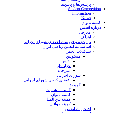
پرسش‌ها و پاسخ‌ها
Student Competition
Information
News
کمیته بانوان
درباره انجمن
معرفی
اهداف
تاریخچه و فهرست اعضای شورای اجرائی
اساسنامه انجمن ریاضی ایران
تشکیلات انجمن
مسئولین
رئیس
خزانه‌دار
دبیرخانه
شورای اجرایی
اعضای کنونی شورای اجرایی
کمیته‌ها
کمیته انتشارات
کمیته بانوان
کمیته بین الملل
کمیته جوانان
افتخارات انجمن