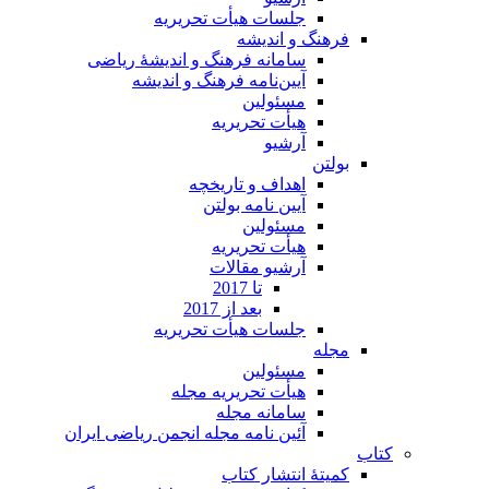
جلسات هیأت تحریریه
فرهنگ و اندیشه
سامانه فرهنگ و اندیشۀ ریاضی
آیین‌نامه فرهنگ و اندیشه
مسئولین
هیأت تحریریه
آرشیو
بولتن
اهداف و تاریخچه
آیین نامه بولتن
مسئولین
هیأت تحریریه
آرشیو مقالات
تا 2017
بعد از 2017
جلسات هیأت تحریریه
مجله
مسئولین
هیأت تحریریه مجله
سامانه مجله
آئین نامه مجله انجمن ریاضی ایران
کتاب
کمیتۀ انتشار کتاب