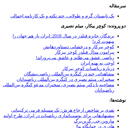
سرمقاله
یک
تابستان گرم و طولانی، چند نکته و یک کارنامه اجمالی
دو پرونده: کوچر بیکار، میثم نصیری
ب
رندگان جایزه فیلدز در سال 2018: ایران باز هم جهان را
مبهوت کرد!
کوچر بیرکار و درخشانی دستاوردهایش
پیرامون مدال فیلدز کوچر بیرکار
ریاضی عشق می‌طلبد و عاشق می‌پروراند!
اوجی به پهنه ایران
درباره ریاضیات کوچر بیرکار
مشاهداتی چند در کنگره بین‌‎المللی ریاضی‌پیشگان
سخنرانی میثم نصیری در کنگره بین‌المللی ریاضیدانان
مصاحبه با دکتر میثم نصیری، سخنران مدعو کنگره بین‌المللی
ریاضیدانان
نوشته‌ها:
نقدی بر شاخص ارجاع هرش: یک مسیله فرمی ترکیبیاتی
پیشنهادهایی برای پوست‌اندازی ریاضیات در ایران: طرح اولیه
ماروین جی. گرین‌برگ
هادری در خوابگاه ما!