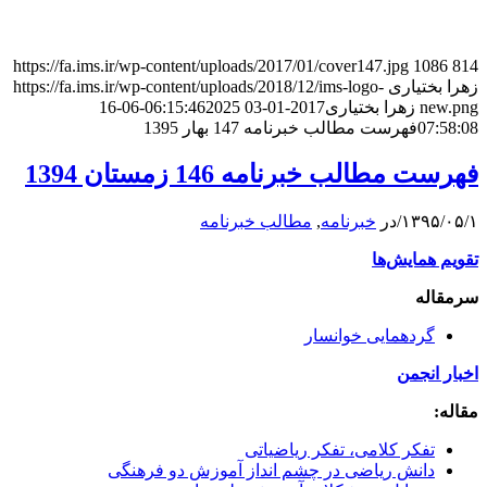
https://fa.ims.ir/wp-content/uploads/2017/01/cover147.jpg
1086
814
زهرا بختیاری
https://fa.ims.ir/wp-content/uploads/2018/12/ims-logo-
new.png
زهرا بختیاری
2017-01-03 06:15:46
2025-06-16
07:58:08
فهرست مطالب خبرنامه 147 بهار 1395
فهرست مطالب خبرنامه 146 زمستان 1394
۱۳۹۵/۰۵/۱
/
در
خبرنامه
,
مطالب خبرنامه
تقویم همایش‌ها
سرمقاله
گردهمایی خوانسار
اخبار انجمن
مقاله:
تفکر کلامی، تفکر ریاضیاتی
دانش ریاضی در چشم انداز آموزش دو فرهنگی