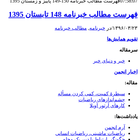
07:58:07
فهرست مطالب خبرنامه 150-149 پاییز و زمستان 1395
فهرست مطالب خبرنامه 148 تابستان 1395
۱۳۹۶/۰۳/۲۳
/
در
خبرنامه
,
مطالب خبرنامه
تقویم همایش‌ها
سرمقاله
خبر و دنیای خبر
اخبار انجمن
مقاله:
سیطرۀ کمیت، کمی کردن مسأله
چشم‌انداز‌های ریاضیات
کارهای آرتور آویلا
یادداشت‌ها:
آرم انجمن
ریاضیات ماشینی، ریاضیات انسانی
چگونگی ارتباط با دبیر یک مجله