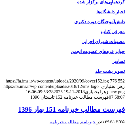
گردهمایِی‌های برگزار شده
اخبار دانشگاه‌ها
دانش‌آموختگان دوره دکتری
معرفی کتاب
مصوبات شورای اجرایی
جوایز فرم‌های عضویت انجمن
تصاویر
تصویر پشت جلد
https://fa.ims.ir/wp-content/uploads/2020/09/cover152.jpg
776
552
زهرا بختیاری
https://fa.ims.ir/wp-content/uploads/2018/12/ims-logo-
new.png
زهرا بختیاری
2018-11-19 09:53:28
2025-06-16
07:58:07
فهرست مطالب خبرنامه 152 تابستان 1396
فهرست مطالب خبرنامه 151 بهار 1396
۱۳۹۶/۰۳/۲۵
/
در
خبرنامه
,
مطالب خبرنامه