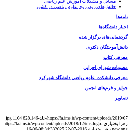
مسایل و مشکلات آموزش علم ریاضی
جالش‌های رودرروی علوم ریاضی در کشور
نامه‌ها
ا
خبار دانشگاه‌ها
گردهمایی‌های برگزار شده
دانش‌آموختگان دکتری
معرفی کتاب
مصوبات شورای اجرایی
معرفی دانشکده علوم ریاضی دانشگاه شهرکرد
جوایز و فرم‌های انجمن
تصاویر
https://fa.ims.ir/wp-content/uploads/2019/07/جلد-146.jpg
828
1104
زهرا بختیاری
https://fa.ims.ir/wp-content/uploads/2018/12/ims-logo-
new.png
زهرا بختیاری
2016-07-22 08:34:33
2025-06-16