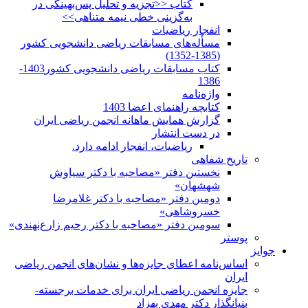
کتاب <<تجزیه و تحلیل پس‌بهینگی در
به‌گزینی خطی نیمه متناهی>>
انفجار ریاضیات
مسأله‌های مسابقات ریاضی دانشجویی کشور
(1385-1352)
کتاب مسابقات ریاضی دانشجویی کشور1403-
1386
واژه‌نامه
کتابچه راهنمای اعضا 1403
گزارش همایش ماهانه انجمن ریاضی ایران
در دست انتشار
ریاضیات، انفجار ادامه دارد.
تاریخ شفاهی
نخستین دفتر «مصاحبه با دکتر سیاوش
شهشهان»
دومین دفتر «مصاحبه با دکتر غلامرضا
خسروشاهی»
سومین دفتر «مصاحبه با دکتر رحیم زارع‌نهندی»
پوستر
جوایز
اساس‌نامه اعطای جایزه‌ها و نشان‌های انجمن ریاضی
ایران
جایزه انجمن ریاضی ایران برای خدمات برجسته-
بنیانگذار دکتر مهدی بهزاد