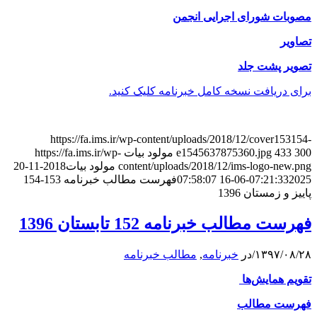
مصوبات شورای اجرایی انجمن
تصاویر
تصویر پشت جلد
برای دریافت نسخه کامل خبرنامه کلیک کنید.
https://fa.ims.ir/wp-content/uploads/2018/12/cover153154-
300
433
e1545637875360.jpg
مولود بیات
https://fa.ims.ir/wp-
content/uploads/2018/12/ims-logo-new.png
مولود بیات
2018-11-20
2025-06-16 07:58:07
07:21:33
فهرست مطالب خبرنامه 153-154
پاییز و زمستان 1396
فهرست مطالب خبرنامه 152 تابستان 1396
۱۳۹۷/۰۸/۲۸
/
در
خبرنامه
,
مطالب خبرنامه
تقویم همایش‌ها
فهرست مطالب