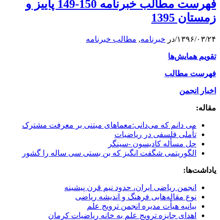
فهرست مطالب خبرنامه 150-149 پاییز و
زمستان 1395
۱۳۹۶/۰۳/۲۴
/
در
خبرنامه
,
مطالب خبرنامه
تقویم همایش‌ها
فهرست مطالب
اخبار انجمن
مقاله:
می دانم که می‌دانی:معماهای مبتنی بر معرفت مشترک
تأملی فلسفی در ریاضیات
حل مسأله کادیسون -سینگر
الگوریتمی شگفت انگیز که بن بستی سی ساله را گشور
یاداشت‌ها:
انجمن ریاضی ایران، حدود نیم قرن پیشینه
نوع مقاله‌هابی فرهنگ و اندیشه ریاضی
بیانیه هیأت مدیره انجمن ترویج علم
اهدای جایزه ترویج علم به خانه ریاضیات کرمان