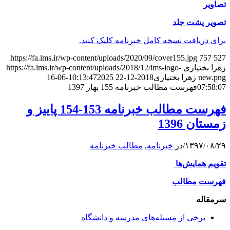
تصاویر
تصویر پشت جلد
برای دریافت نسخه کامل خبرنامه کلیک کنید.
https://fa.ims.ir/wp-content/uploads/2020/09/cover155.jpg
757
527
زهرا بختیاری
https://fa.ims.ir/wp-content/uploads/2018/12/ims-logo-
new.png
زهرا بختیاری
2018-12-22 10:13:47
2025-06-16
07:58:07
فهرست مطالب خبرنامه 155 بهار 1397
فهرست مطالب خبرنامه 153-154 پاییز و
زمستان 1396
۱۳۹۷/۰۸/۲۹
/
در
خبرنامه
,
مطالب خبرنامه
تقویم همایش‌ها
فهرست مطالب
سرمقاله
برخی از مسیله‌های مدرسه و دانشگاه