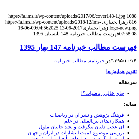
https://fa.ims.ir/wp-content/uploads/2017/06/cover148-1.jpg
1088
816
زهرا بختیاری
https://fa.ims.ir/wp-content/uploads/2018/12/ims-
logo-new.png
زهرا بختیاری
2017-06-13 09:04:56
2025-06-16
07:58:08
فهرست مطالب خبرنامه 148 تابستان 1395
فهرست مطالب خبرنامه 147 بهار 1395
۱۳۹۵/۱۰/۱۴
/
در
خبرنامه
,
مطالب خبرنامه
تقویم همایش‌ها
سرمقاله
جای خالی ریاضیات؟!
مقاله:
فرهنگ پژوهش و نشر آن در ریاضیات
همکاری‌های بین‌المللی در علم
ای عجب دلتان بنگرفت و نشد جانتان ملول
بررسی موضوع کمیت انتشارات در ایران و جهان
لزوم بازنگری در معیارهای رایج ارزیابی پژوهش