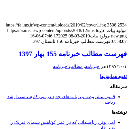
https://fa.ims.ir/wp-content/uploads/2019/02/cover1.jpg
3508
2534
مولود بیات
https://fa.ims.ir/wp-content/uploads/2018/12/ims-logo-
new.png
مولود بیات
2019-03-08 07:46:17
2025-06-16
07:58:07
فهرست مطالب خبرنامه 156 تابستان 1397
فهرست مطالب خبرنامه 155 بهار 1397
۱۳۹۷/۱۰/۱
/
در
خبرنامه
,
مطالب خبرنامه
تقوم همایش‌ها
سرمقاله
قانون مشروطه و برنامه‌های جدید درسی کارشناسی ارشد
ریاضی
نوشته‌ها
امی نوتر، ریاضیدانی که در عمر کوتاهش سیمای فیزیک را
تغییر داد