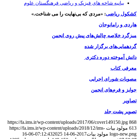
بیانیه شاخه های فیزیک و ریاضی فرهنگستان علوم
کشکول ریاضی
: «مردی که بی‌نهایت را می شناخت.»
هاردی و رامانوجان
میزگرد خلاصه چالش‌های پیش روی انجمن
گردهمایی‌های برگزار شده
دانش آموخته دوره دکتری
معرفی کتاب
مصوبات شورای اجرایی
جوایز و فرم‌های انجمن
تصاویر
تصویر پشت جلد
https://fa.ims.ir/wp-content/uploads/2017/06/cover149150.jpg
868
613
مولود بیات
https://fa.ims.ir/wp-content/uploads/2018/12/ims-
logo-new.png
مولود بیات
2017-06-14 07:12:43
2025-06-16