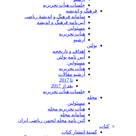
جلسات هیأت تحریریه
فرهنگ و اندیشه
سامانه فرهنگ و اندیشۀ ریاضی
آیین‌نامه فرهنگ و اندیشه
مسئولین
هیأت تحریریه
آرشیو
بولتن
اهداف و تاریخچه
آیین نامه بولتن
مسئولین
هیأت تحریریه
آرشیو مقالات
تا 2017
بعد از 2017
جلسات هیأت تحریریه
مجله
مسئولین
هیأت تحریریه مجله
سامانه مجله
آئین نامه مجله انجمن ریاضی ایران
کتاب
کمیتۀ انتشار کتاب