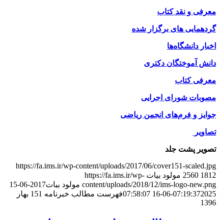
معرفی و نقد کتاب
گردهمایی های برگزار شده
اخبار دانشگاه‌ها
دانش آموختگان دکتری
معرفی کتاب
مصوبات شورای اجرایی
جوایز و فرم‌های انجمن ریاضی
تصاویر
تصویر پشت جلد
https://fa.ims.ir/wp-content/uploads/2017/06/cover151-scaled.jpg
1812
2560
مولود بیات
https://fa.ims.ir/wp-
content/uploads/2018/12/ims-logo-new.png
مولود بیات
2017-06-15
2025-06-16 07:58:07
07:19:37
فهرست مطالب خبرنامه 151 بهار
1396