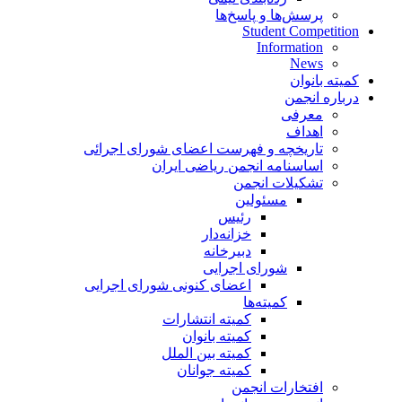
پرسش‌ها و پاسخ‌ها
Student Competition
Information
News
کمیته بانوان
درباره انجمن
معرفی
اهداف
تاریخچه و فهرست اعضای شورای اجرائی
اساسنامه انجمن ریاضی ایران
تشکیلات انجمن
مسئولین
رئیس
خزانه‌دار
دبیرخانه
شورای اجرایی
اعضای کنونی شورای اجرایی
کمیته‌ها
کمیته انتشارات
کمیته بانوان
کمیته بین الملل
کمیته جوانان
افتخارات انجمن