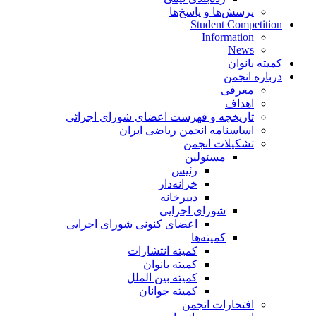
پرسش‌ها و پاسخ‌ها
Student Competition
Information
News
کمیته بانوان
درباره انجمن
معرفی
اهداف
تاریخچه و فهرست اعضای شورای اجرائی
اساسنامه انجمن ریاضی ایران
تشکیلات انجمن
مسئولین
رئیس
خزانه‌دار
دبیرخانه
شورای اجرایی
اعضای کنونی شورای اجرایی
کمیته‌ها
کمیته انتشارات
کمیته بانوان
کمیته بین الملل
کمیته جوانان
افتخارات انجمن