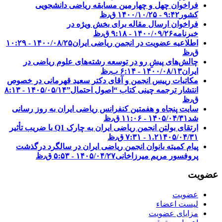
فراخوان چهل و چهارمین مسابقه ریاضی دانشجویی
کشور‎‎
۱۴۰۰/۱۰/۲۵ - ۹:۴۲ ق٫ظ
فراخوان ارسال مقاله برای بخش ویژه در
خبرنامه
۱۴۰۰/۰۹/۲۶ - ۹:۱۸ ق٫ظ
اطلاعیه عضویت در انجمن ریاضی ایران
۱۴۰۰/۰۸/۲۵ - ۱۰:۲۹
ق٫ظ
چالش‌های پیشِ رو در توسعه رشته‌های علوم ریاضی در
ایران
۱۴۰۰/۰۸/۱۳ - ۶:۱۴ ب٫ظ
مکاتبات رییس انجمن و آقای دکتر سعید قهرمانی در خصوص
انتشار ترجمه چینی کتاب “اصول احتمال”
۱۴۰۵/۰۵/۱۴ - ۸:۱۳
ق٫ظ
سایت پنجاه و هفمتین کنفرانس ریاضی ایران به روز رسانی
شد
۱۴۰۵/۰۴/۳۱ - ۱۱:۰۶ ق٫ظ
ارتقای بولتن انجمن ریاضی ایران به چارک Q1 با ضریب تأثیر
۱۴۰۵/۰۴/۳۱ - ۷:۳۱ ق٫ظ
۱.۲
پیام کمیته بانوان انجمن ریاضی ایران در سالگرد درگذشت
پروفسور مریم میرزاخانی
۱۴۰۵/۰۴/۲۷ - ۵:۵۳ ق٫ظ
عضویت
عضویت
لیست اعضاء
مزایای عضویت