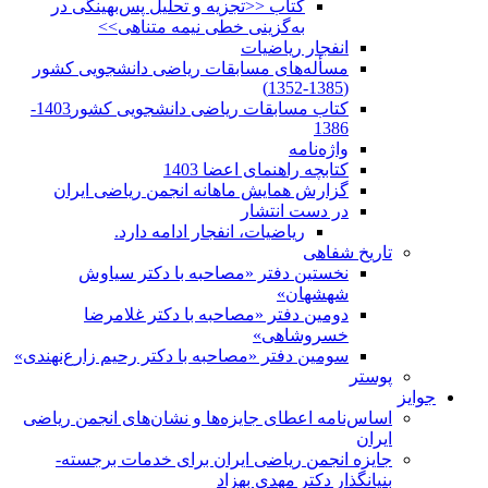
کتاب <<تجزیه و تحلیل پس‌بهینگی در
به‌گزینی خطی نیمه متناهی>>
انفجار ریاضیات
مسأله‌های مسابقات ریاضی دانشجویی کشور
(1385-1352)
کتاب مسابقات ریاضی دانشجویی کشور1403-
1386
واژه‌نامه
کتابچه راهنمای اعضا 1403
گزارش همایش ماهانه انجمن ریاضی ایران
در دست انتشار
ریاضیات، انفجار ادامه دارد.
تاریخ شفاهی
نخستین دفتر «مصاحبه با دکتر سیاوش
شهشهان»
دومین دفتر «مصاحبه با دکتر غلامرضا
خسروشاهی»
سومین دفتر «مصاحبه با دکتر رحیم زارع‌نهندی»
پوستر
جوایز
اساس‌نامه اعطای جایزه‌ها و نشان‌های انجمن ریاضی
ایران
جایزه انجمن ریاضی ایران برای خدمات برجسته-
بنیانگذار دکتر مهدی بهزاد