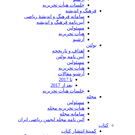
جلسات هیأت تحریریه
فرهنگ و اندیشه
سامانه فرهنگ و اندیشۀ ریاضی
آیین‌نامه فرهنگ و اندیشه
مسئولین
هیأت تحریریه
آرشیو
بولتن
اهداف و تاریخچه
آیین نامه بولتن
مسئولین
هیأت تحریریه
آرشیو مقالات
تا 2017
بعد از 2017
جلسات هیأت تحریریه
مجله
مسئولین
هیأت تحریریه مجله
سامانه مجله
آئین نامه مجله انجمن ریاضی ایران
کتاب
کمیتۀ انتشار کتاب