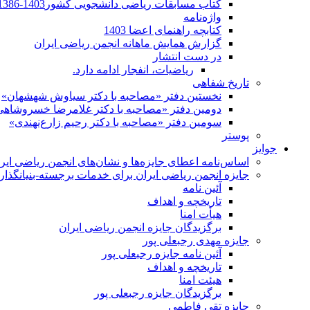
کتاب مسابقات ریاضی دانشجویی کشور1403-1386
واژه‌نامه
کتابچه راهنمای اعضا 1403
گزارش همایش ماهانه انجمن ریاضی ایران
در دست انتشار
ریاضیات، انفجار ادامه دارد.
تاریخ شفاهی
نخستین دفتر «مصاحبه با دکتر سیاوش شهشهان»
دومین دفتر «مصاحبه با دکتر غلامرضا خسروشاهی
سومین دفتر «مصاحبه با دکتر رحیم زارع‌نهندی»
پوستر
جوایز
اساس‌نامه اعطای جایزه‌ها و نشان‌های انجمن ریاضی ایر
جایزه انجمن ریاضی ایران برای خدمات برجسته-بنیانگذار 
آئین نامه
تاریخچه و اهداف
هیأت امنا
برگزیدگان جایزه انجمن ریاضی ایران
جایزه مهدی رجبعلی پور
آئین نامه جایزه رجبعلی پور
تاریخچه و اهداف
هیئت امنا
برگزیدگان جایزه رجبعلی پور
جایزه تقی فاطمی