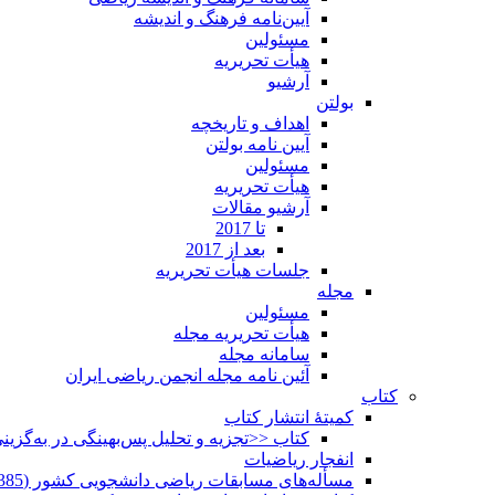
آیین‌نامه فرهنگ و اندیشه
مسئولین
هیأت تحریریه
آرشیو
بولتن
اهداف و تاریخچه
آیین نامه بولتن
مسئولین
هیأت تحریریه
آرشیو مقالات
تا 2017
بعد از 2017
جلسات هیأت تحریریه
مجله
مسئولین
هیأت تحریریه مجله
سامانه مجله
آئین نامه مجله انجمن ریاضی ایران
کتاب
کمیتۀ انتشار کتاب
کتاب <<تجزیه و تحلیل پس‌بهینگی در به‌گزی
انفجار ریاضیات
مسأله‌های مسابقات ریاضی دانشجویی کشور (1385-1352)