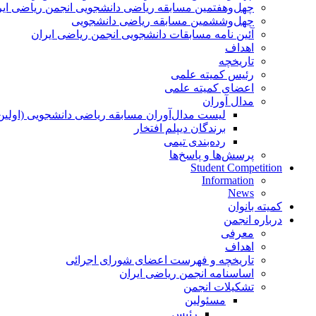
چهل‌و‌هفتمین مسابقه ریاضی دانشجویی انجمن ریاضی ایر
چهل‌و‌ششمین مسابقه ریاضی دانشجویی
آئین نامه مسابقات دانشجویی انجمن ریاضی ایران
اهداف
تاریخچه
رئیس کمیته علمی
اعضای کمیته علمی
مدال آوران
لیست مدال‌آوران مسابقه ریاضی دانشجویی (اولین
برندگان دیپلم افتخار
رده‌بندی تیمی
پرسش‌ها و پاسخ‌ها
Student Competition
Information
News
کمیته بانوان
درباره انجمن
معرفی
اهداف
تاریخچه و فهرست اعضای شورای اجرائی
اساسنامه انجمن ریاضی ایران
تشکیلات انجمن
مسئولین
رئیس