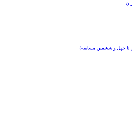
ان
 تا چهل‌ و ششمین مسابقه)