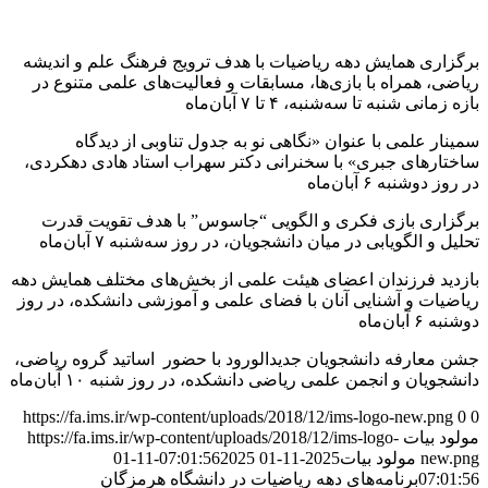
برگزاری همایش دهه ریاضیات با هدف ترویج فرهنگ علم و اندیشه
ریاضی، همراه با بازی‌ها، مسابقات و فعالیت‌های علمی متنوع در
بازه زمانی شنبه تا سه‌شنبه، ۴ تا ۷ آبان‌ماه
سمینار علمی با عنوان «نگاهی نو به جدول تناوبی از دیدگاه
ساختارهای جبری» با سخنرانی دکتر سهراب استاد هادی دهکردی،
در روز دوشنبه ۶ آبان‌ماه
برگزاری بازی فکری و الگویی “جاسوس” با هدف تقویت قدرت
تحلیل و الگویابی در میان دانشجویان، در روز سه‌شنبه ۷ آبان‌ماه
بازدید فرزندان اعضای هیئت علمی از بخش‌های مختلف همایش دهه
ریاضیات و آشنایی آنان با فضای علمی و آموزشی دانشکده، در روز
دوشنبه ۶ آبان‌ماه
جشن معارفه دانشجویان جدیدالورود با حضور اساتید گروه ریاضی،
دانشجویان و انجمن علمی ریاضی دانشکده، در روز شنبه ۱۰ آبان‌ماه
https://fa.ims.ir/wp-content/uploads/2018/12/ims-logo-new.png
0
0
مولود بیات
https://fa.ims.ir/wp-content/uploads/2018/12/ims-logo-
new.png
مولود بیات
2025-11-01 07:01:56
2025-11-01
07:01:56
برنامه‌های دهه ریاضیات در دانشگاه هرمزگان