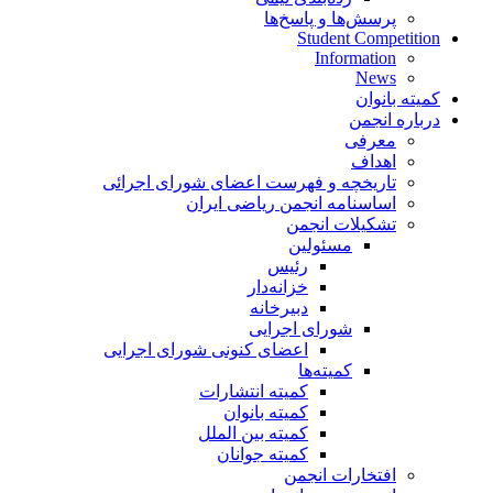
پرسش‌ها و پاسخ‌ها
Student Competition
Information
News
کمیته بانوان
درباره انجمن
معرفی
اهداف
تاریخچه و فهرست اعضای شورای اجرائی
اساسنامه انجمن ریاضی ایران
تشکیلات انجمن
مسئولین
رئیس
خزانه‌دار
دبیرخانه
شورای اجرایی
اعضای کنونی شورای اجرایی
کمیته‌ها
کمیته انتشارات
کمیته بانوان
کمیته بین الملل
کمیته جوانان
افتخارات انجمن