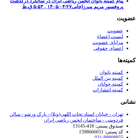
پیام کمیته بانوان انجمن ریاضی ایران در سالگرد درگذشت
پروفسور مریم میرزاخانی
۱۴۰۵/۰۴/۲۷ - ۵:۵۳ ق٫ظ
عضویت
عضویت
لیست اعضاء
مزایای عضویت
اعضای حقوقی
کمیته‌ها
کمیته بانوان
کمیته بین الملل
کمیته جوانان
کمیته انتشارات
نشانی
تهران - خیابان استاد نجات اللهی(ویلا) - پارک ورشو - سالن
فردوسی - ساختمان انجمن ریاضی ایران
صندوق پستی: 418-13145
کد پستی: 1598666651
021-88808855