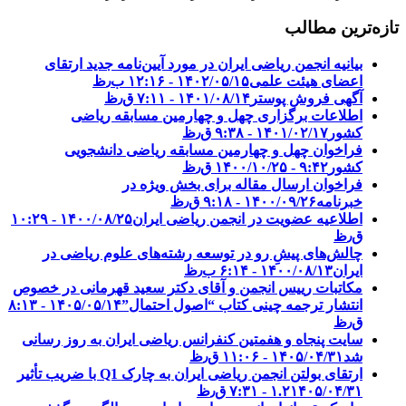
تازه‌ترین مطالب
بیانیه انجمن ریاضی ایران در مورد آیین‌نامه جدید ارتقای
اعضای هیئت علمی
۱۴۰۲/۰۵/۱۵ - ۱۲:۱۶ ب٫ظ
آگهی فروش پوستر
۱۴۰۱/۰۸/۱۴ - ۷:۱۱ ق٫ظ
اطلاعات برگزاری چهل و چهارمین مسابقه ریاضی
کشور
۱۴۰۱/۰۲/۱۷ - ۹:۳۸ ق٫ظ
فراخوان چهل و چهارمین مسابقه ریاضی دانشجویی
کشور‎‎
۱۴۰۰/۱۰/۲۵ - ۹:۴۲ ق٫ظ
فراخوان ارسال مقاله برای بخش ویژه در
خبرنامه
۱۴۰۰/۰۹/۲۶ - ۹:۱۸ ق٫ظ
اطلاعیه عضویت در انجمن ریاضی ایران
۱۴۰۰/۰۸/۲۵ - ۱۰:۲۹
ق٫ظ
چالش‌های پیشِ رو در توسعه رشته‌های علوم ریاضی در
ایران
۱۴۰۰/۰۸/۱۳ - ۶:۱۴ ب٫ظ
مکاتبات رییس انجمن و آقای دکتر سعید قهرمانی در خصوص
انتشار ترجمه چینی کتاب “اصول احتمال”
۱۴۰۵/۰۵/۱۴ - ۸:۱۳
ق٫ظ
سایت پنجاه و هفمتین کنفرانس ریاضی ایران به روز رسانی
شد
۱۴۰۵/۰۴/۳۱ - ۱۱:۰۶ ق٫ظ
ارتقای بولتن انجمن ریاضی ایران به چارک Q1 با ضریب تأثیر
۱۴۰۵/۰۴/۳۱ - ۷:۳۱ ق٫ظ
۱.۲