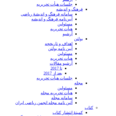
جلسات هیأت تحریریه
فرهنگ و اندیشه
سامانه فرهنگ و اندیشۀ ریاضی
آیین‌نامه فرهنگ و اندیشه
مسئولین
هیأت تحریریه
آرشیو
بولتن
اهداف و تاریخچه
آیین نامه بولتن
مسئولین
هیأت تحریریه
آرشیو مقالات
تا 2017
بعد از 2017
جلسات هیأت تحریریه
مجله
مسئولین
هیأت تحریریه مجله
سامانه مجله
آئین نامه مجله انجمن ریاضی ایران
کتاب
کمیتۀ انتشار کتاب