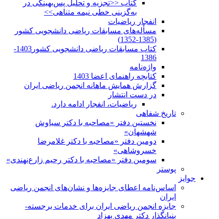
کتاب <<تجزیه و تحلیل پس‌بهینگی در
به‌گزینی خطی نیمه متناهی>>
انفجار ریاضیات
مسأله‌های مسابقات ریاضی دانشجویی کشور
(1385-1352)
کتاب مسابقات ریاضی دانشجویی کشور1403-
1386
واژه‌نامه
کتابچه راهنمای اعضا 1403
گزارش همایش ماهانه انجمن ریاضی ایران
در دست انتشار
ریاضیات، انفجار ادامه دارد.
تاریخ شفاهی
نخستین دفتر «مصاحبه با دکتر سیاوش
شهشهان»
دومین دفتر «مصاحبه با دکتر غلامرضا
خسروشاهی»
سومین دفتر «مصاحبه با دکتر رحیم زارع‌نهندی»
پوستر
جوایز
اساس‌نامه اعطای جایزه‌ها و نشان‌های انجمن ریاضی
ایران
جایزه انجمن ریاضی ایران برای خدمات برجسته-
بنیانگذار دکتر مهدی بهزاد