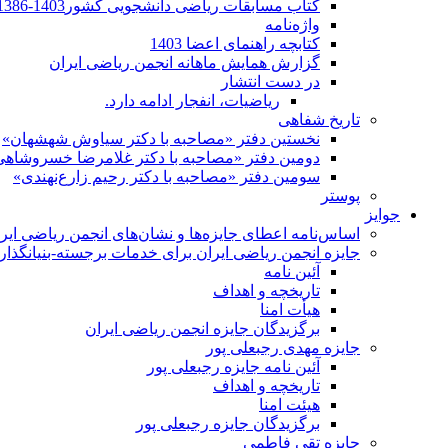
کتاب مسابقات ریاضی دانشجویی کشور1403-1386
واژه‌نامه
کتابچه راهنمای اعضا 1403
گزارش همایش ماهانه انجمن ریاضی ایران
در دست انتشار
ریاضیات، انفجار ادامه دارد.
تاریخ شفاهی
نخستین دفتر «مصاحبه با دکتر سیاوش شهشهان»
دومین دفتر «مصاحبه با دکتر غلامرضا خسروشاهی
سومین دفتر «مصاحبه با دکتر رحیم زارع‌نهندی»
پوستر
جوایز
اساس‌نامه اعطای جایزه‌ها و نشان‌های انجمن ریاضی ایر
جایزه انجمن ریاضی ایران برای خدمات برجسته-بنیانگذار 
آئین نامه
تاریخچه و اهداف
هیأت امنا
برگزیدگان جایزه انجمن ریاضی ایران
جایزه مهدی رجبعلی پور
آئین نامه جایزه رجبعلی پور
تاریخچه و اهداف
هیئت امنا
برگزیدگان جایزه رجبعلی پور
جایزه تقی فاطمی