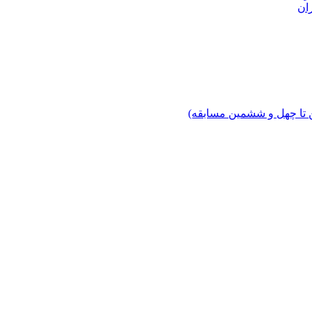
ان
 تا چهل‌ و ششمین مسابقه)