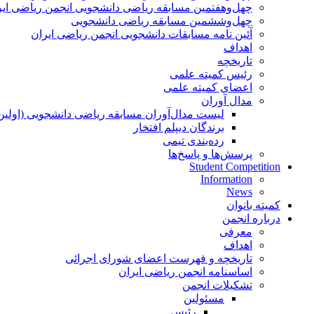
چهل‌و‌هفتمین مسابقه ریاضی دانشجویی انجمن ریاضی ایر
چهل‌و‌ششمین مسابقه ریاضی دانشجویی
آئین نامه مسابقات دانشجویی انجمن ریاضی ایران
اهداف
تاریخچه
رئیس کمیته علمی
اعضای کمیته علمی
مدال آوران
لیست مدال‌آوران مسابقه ریاضی دانشجویی (اولین
برندگان دیپلم افتخار
رده‌بندی تیمی
پرسش‌ها و پاسخ‌ها
Student Competition
Information
News
کمیته بانوان
درباره انجمن
معرفی
اهداف
تاریخچه و فهرست اعضای شورای اجرائی
اساسنامه انجمن ریاضی ایران
تشکیلات انجمن
مسئولین
رئیس