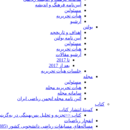
آیین‌نامه فرهنگ و اندیشه
مسئولین
هیأت تحریریه
آرشیو
بولتن
اهداف و تاریخچه
آیین نامه بولتن
مسئولین
هیأت تحریریه
آرشیو مقالات
تا 2017
بعد از 2017
جلسات هیأت تحریریه
مجله
مسئولین
هیأت تحریریه مجله
سامانه مجله
آئین نامه مجله انجمن ریاضی ایران
کتاب
کمیتۀ انتشار کتاب
کتاب <<تجزیه و تحلیل پس‌بهینگی در به‌گزی
انفجار ریاضیات
مسأله‌های مسابقات ریاضی دانشجویی کشور (1385-1352)