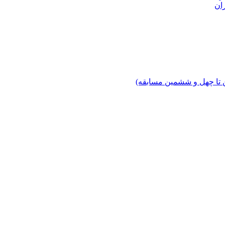
ان
 تا چهل‌ و ششمین مسابقه)