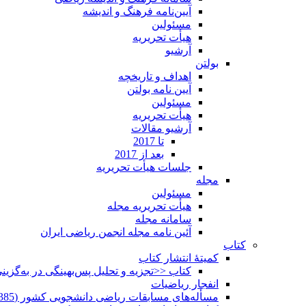
آیین‌نامه فرهنگ و اندیشه
مسئولین
هیأت تحریریه
آرشیو
بولتن
اهداف و تاریخچه
آیین نامه بولتن
مسئولین
هیأت تحریریه
آرشیو مقالات
تا 2017
بعد از 2017
جلسات هیأت تحریریه
مجله
مسئولین
هیأت تحریریه مجله
سامانه مجله
آئین نامه مجله انجمن ریاضی ایران
کتاب
کمیتۀ انتشار کتاب
کتاب <<تجزیه و تحلیل پس‌بهینگی در به‌گزی
انفجار ریاضیات
مسأله‌های مسابقات ریاضی دانشجویی کشور (1385-1352)