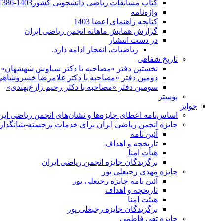
کتاب مسابقات ریاضی دانشجویی کشور1403-1386
واژه‌نامه
کتابچه راهنمای اعضا 1403
گزارش همایش ماهانه انجمن ریاضی ایران
در دست انتشار
ریاضیات، انفجار ادامه دارد.
تاریخ شفاهی
نخستین دفتر «مصاحبه با دکتر سیاوش شهشهان»
دومین دفتر «مصاحبه با دکتر غلامرضا خسروشاهی
سومین دفتر «مصاحبه با دکتر رحیم زارع‌نهندی»
پوستر
جوایز
اساس‌نامه اعطای جایزه‌ها و نشان‌های انجمن ریاضی ایر
جایزه انجمن ریاضی ایران برای خدمات برجسته-بنیانگذار 
آئین نامه
تاریخچه و اهداف
هیأت امنا
برگزیدگان جایزه انجمن ریاضی ایران
جایزه مهدی رجبعلی پور
آئین نامه جایزه رجبعلی پور
تاریخچه و اهداف
هیئت امنا
برگزیدگان جایزه رجبعلی پور
جایزه تقی فاطمی