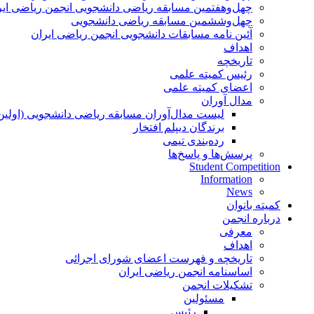
چهل‌و‌هفتمین مسابقه ریاضی دانشجویی انجمن ریاضی ایر
چهل‌و‌ششمین مسابقه ریاضی دانشجویی
آئین نامه مسابقات دانشجویی انجمن ریاضی ایران
اهداف
تاریخچه
رئیس کمیته علمی
اعضای کمیته علمی
مدال آوران
لیست مدال‌آوران مسابقه ریاضی دانشجویی (اولین
برندگان دیپلم افتخار
رده‌بندی تیمی
پرسش‌ها و پاسخ‌ها
Student Competition
Information
News
کمیته بانوان
درباره انجمن
معرفی
اهداف
تاریخچه و فهرست اعضای شورای اجرائی
اساسنامه انجمن ریاضی ایران
تشکیلات انجمن
مسئولین
رئیس