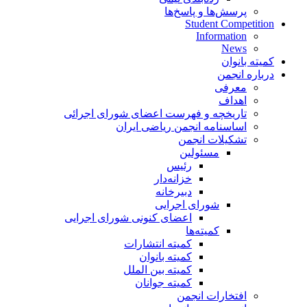
پرسش‌ها و پاسخ‌ها
Student Competition
Information
News
کمیته بانوان
درباره انجمن
معرفی
اهداف
تاریخچه و فهرست اعضای شورای اجرائی
اساسنامه انجمن ریاضی ایران
تشکیلات انجمن
مسئولین
رئیس
خزانه‌دار
دبیرخانه
شورای اجرایی
اعضای کنونی شورای اجرایی
کمیته‌ها
کمیته انتشارات
کمیته بانوان
کمیته بین الملل
کمیته جوانان
افتخارات انجمن