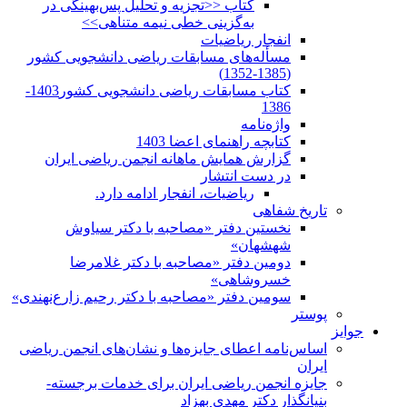
کتاب <<تجزیه و تحلیل پس‌بهینگی در
به‌گزینی خطی نیمه متناهی>>
انفجار ریاضیات
مسأله‌های مسابقات ریاضی دانشجویی کشور
(1385-1352)
کتاب مسابقات ریاضی دانشجویی کشور1403-
1386
واژه‌نامه
کتابچه راهنمای اعضا 1403
گزارش همایش ماهانه انجمن ریاضی ایران
در دست انتشار
ریاضیات، انفجار ادامه دارد.
تاریخ شفاهی
نخستین دفتر «مصاحبه با دکتر سیاوش
شهشهان»
دومین دفتر «مصاحبه با دکتر غلامرضا
خسروشاهی»
سومین دفتر «مصاحبه با دکتر رحیم زارع‌نهندی»
پوستر
جوایز
اساس‌نامه اعطای جایزه‌ها و نشان‌های انجمن ریاضی
ایران
جایزه انجمن ریاضی ایران برای خدمات برجسته-
بنیانگذار دکتر مهدی بهزاد