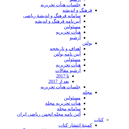
جلسات هیأت تحریریه
فرهنگ و اندیشه
سامانه فرهنگ و اندیشۀ ریاضی
آیین‌نامه فرهنگ و اندیشه
مسئولین
هیأت تحریریه
آرشیو
بولتن
اهداف و تاریخچه
آیین نامه بولتن
مسئولین
هیأت تحریریه
آرشیو مقالات
تا 2017
بعد از 2017
جلسات هیأت تحریریه
مجله
مسئولین
هیأت تحریریه مجله
سامانه مجله
آئین نامه مجله انجمن ریاضی ایران
کتاب
کمیتۀ انتشار کتاب