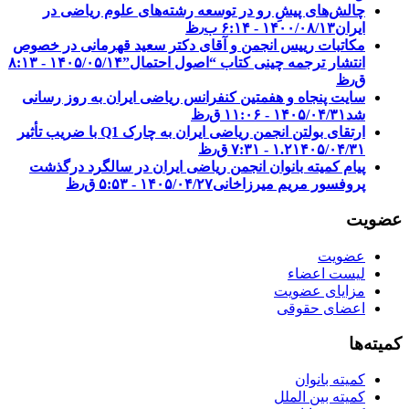
چالش‌های پیشِ رو در توسعه رشته‌های علوم ریاضی در
ایران
۱۴۰۰/۰۸/۱۳ - ۶:۱۴ ب٫ظ
مکاتبات رییس انجمن و آقای دکتر سعید قهرمانی در خصوص
انتشار ترجمه چینی کتاب “اصول احتمال”
۱۴۰۵/۰۵/۱۴ - ۸:۱۳
ق٫ظ
سایت پنجاه و هفمتین کنفرانس ریاضی ایران به روز رسانی
شد
۱۴۰۵/۰۴/۳۱ - ۱۱:۰۶ ق٫ظ
ارتقای بولتن انجمن ریاضی ایران به چارک Q1 با ضریب تأثیر
۱۴۰۵/۰۴/۳۱ - ۷:۳۱ ق٫ظ
۱.۲
پیام کمیته بانوان انجمن ریاضی ایران در سالگرد درگذشت
پروفسور مریم میرزاخانی
۱۴۰۵/۰۴/۲۷ - ۵:۵۳ ق٫ظ
عضویت
عضویت
لیست اعضاء
مزایای عضویت
اعضای حقوقی
کمیته‌ها
کمیته بانوان
کمیته بین الملل