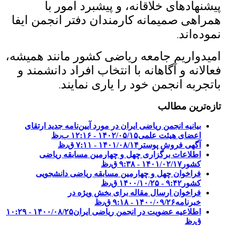
پیشنهادهای خلاقانه، و پیشبرد امور با
همراهی صمیمانه کارمندان دفتر انجمن ایفا
نموده‌اند
.
امیدواریم جامعه ریاضی کشور مانند همیشه،
فعالانه و آگاهانه با انتخاب افراد دانشمند و
باتجربه انجمن خود را یاری نمایند
.
تازه‌ترین مطالب
بیانیه انجمن ریاضی ایران در مورد آیین‌نامه جدید ارتقای
اعضای هیئت علمی
۱۴۰۲/۰۵/۱۵ - ۱۲:۱۶ ب٫ظ
آگهی فروش پوستر
۱۴۰۱/۰۸/۱۴ - ۷:۱۱ ق٫ظ
اطلاعات برگزاری چهل و چهارمین مسابقه ریاضی
کشور
۱۴۰۱/۰۲/۱۷ - ۹:۳۸ ق٫ظ
فراخوان چهل و چهارمین مسابقه ریاضی دانشجویی
کشور‎‎
۱۴۰۰/۱۰/۲۵ - ۹:۴۲ ق٫ظ
فراخوان ارسال مقاله برای بخش ویژه در
خبرنامه
۱۴۰۰/۰۹/۲۶ - ۹:۱۸ ق٫ظ
اطلاعیه عضویت در انجمن ریاضی ایران
۱۴۰۰/۰۸/۲۵ - ۱۰:۲۹
ق٫ظ