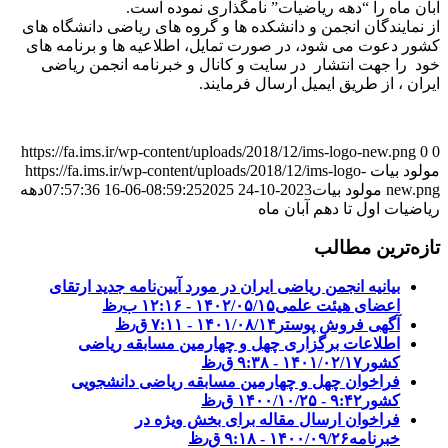
آبان ماه را “دهه ریاضیات” نامگذاری نموده است.
از نمایندگان انجمن و دانشکده ها و گروه های ریاضی دانشگاه های
کشور دعوت می شود، در صورت تمایل، اطلاعیه ها و برنامه های
خود را جهت انتشار در سایت و کانال و خبرنامه انجمن ریاضی
ایران ، از طریق ایمیل ارسال فرمایند.
https://fa.ims.ir/wp-content/uploads/2018/12/ims-logo-new.png
0
0
مولود بیات
https://fa.ims.ir/wp-content/uploads/2018/12/ims-logo-
new.png
مولود بیات
2023-10-24 08:59:25
2025-06-16 07:57:36
دهه
ریاضیات اول تا دهم آبان ماه
تازه‌ترین مطالب
بیانیه انجمن ریاضی ایران در مورد آیین‌نامه جدید ارتقای
اعضای هیئت علمی
۱۴۰۲/۰۵/۱۵ - ۱۲:۱۶ ب٫ظ
آگهی فروش پوستر
۱۴۰۱/۰۸/۱۴ - ۷:۱۱ ق٫ظ
اطلاعات برگزاری چهل و چهارمین مسابقه ریاضی
کشور
۱۴۰۱/۰۲/۱۷ - ۹:۳۸ ق٫ظ
فراخوان چهل و چهارمین مسابقه ریاضی دانشجویی
کشور‎‎
۱۴۰۰/۱۰/۲۵ - ۹:۴۲ ق٫ظ
فراخوان ارسال مقاله برای بخش ویژه در
خبرنامه
۱۴۰۰/۰۹/۲۶ - ۹:۱۸ ق٫ظ