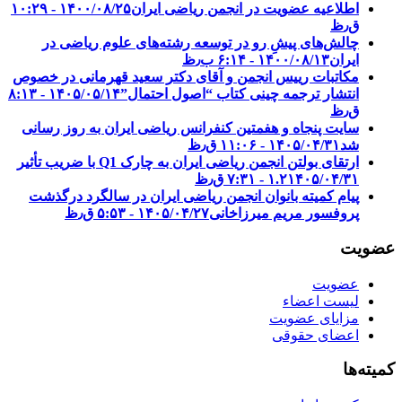
اطلاعیه عضویت در انجمن ریاضی ایران
۱۴۰۰/۰۸/۲۵ - ۱۰:۲۹
ق٫ظ
چالش‌های پیشِ رو در توسعه رشته‌های علوم ریاضی در
ایران
۱۴۰۰/۰۸/۱۳ - ۶:۱۴ ب٫ظ
مکاتبات رییس انجمن و آقای دکتر سعید قهرمانی در خصوص
انتشار ترجمه چینی کتاب “اصول احتمال”
۱۴۰۵/۰۵/۱۴ - ۸:۱۳
ق٫ظ
سایت پنجاه و هفمتین کنفرانس ریاضی ایران به روز رسانی
شد
۱۴۰۵/۰۴/۳۱ - ۱۱:۰۶ ق٫ظ
ارتقای بولتن انجمن ریاضی ایران به چارک Q1 با ضریب تأثیر
۱۴۰۵/۰۴/۳۱ - ۷:۳۱ ق٫ظ
۱.۲
پیام کمیته بانوان انجمن ریاضی ایران در سالگرد درگذشت
پروفسور مریم میرزاخانی
۱۴۰۵/۰۴/۲۷ - ۵:۵۳ ق٫ظ
عضویت
عضویت
لیست اعضاء
مزایای عضویت
اعضای حقوقی
کمیته‌ها