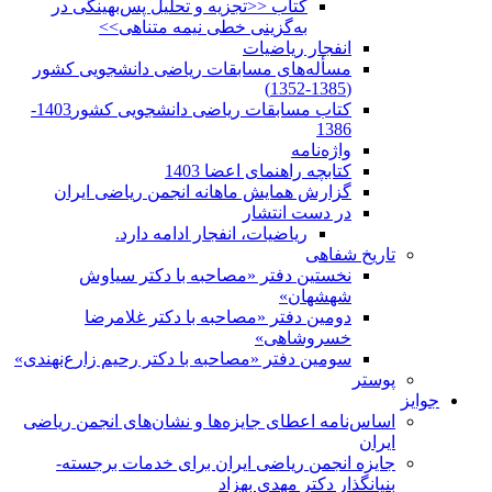
کتاب <<تجزیه و تحلیل پس‌بهینگی در
به‌گزینی خطی نیمه متناهی>>
انفجار ریاضیات
مسأله‌های مسابقات ریاضی دانشجویی کشور
(1385-1352)
کتاب مسابقات ریاضی دانشجویی کشور1403-
1386
واژه‌نامه
کتابچه راهنمای اعضا 1403
گزارش همایش ماهانه انجمن ریاضی ایران
در دست انتشار
ریاضیات، انفجار ادامه دارد.
تاریخ شفاهی
نخستین دفتر «مصاحبه با دکتر سیاوش
شهشهان»
دومین دفتر «مصاحبه با دکتر غلامرضا
خسروشاهی»
سومین دفتر «مصاحبه با دکتر رحیم زارع‌نهندی»
پوستر
جوایز
اساس‌نامه اعطای جایزه‌ها و نشان‌های انجمن ریاضی
ایران
جایزه انجمن ریاضی ایران برای خدمات برجسته-
بنیانگذار دکتر مهدی بهزاد