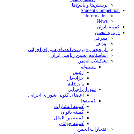
پرسش‌ها و پاسخ‌ها
Student Competition
Information
News
کمیته بانوان
درباره انجمن
معرفی
اهداف
تاریخچه و فهرست اعضای شورای اجرائی
اساسنامه انجمن ریاضی ایران
تشکیلات انجمن
مسئولین
رئیس
خزانه‌دار
دبیرخانه
شورای اجرایی
اعضای کنونی شورای اجرایی
کمیته‌ها
کمیته انتشارات
کمیته بانوان
کمیته بین الملل
کمیته جوانان
افتخارات انجمن