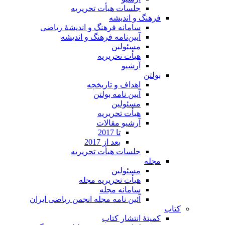
جلسات هیأت تحریریه
فرهنگ و اندیشه
سامانه فرهنگ و اندیشۀ ریاضی
آیین‌نامه فرهنگ و اندیشه
مسئولین
هیأت تحریریه
آرشیو
بولتن
اهداف و تاریخچه
آیین نامه بولتن
مسئولین
هیأت تحریریه
آرشیو مقالات
تا 2017
بعد از 2017
جلسات هیأت تحریریه
مجله
مسئولین
هیأت تحریریه مجله
سامانه مجله
آئین نامه مجله انجمن ریاضی ایران
کتاب
کمیتۀ انتشار کتاب