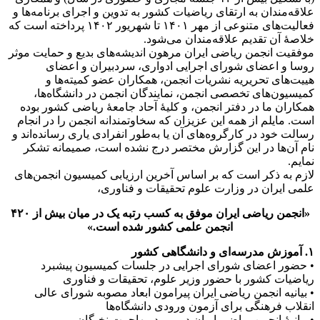
علاقه‌مندان به ارتقای ریاضیات کشور به تدوین و اجرای برنامه‌ها و
فعالیت‌های متنوعی از مهر ۱۴۰۱ تا شهریور ۱۴۰۲ پرداخته است که
خلاصۀ آن تقدیم علاقه‌مندان می‌شود.
موفقیت انجمن ریاضی ایران مرهون اندیشه‌های بدیع و حمایت موثر
روسا و اعضای شورای اجرایی ادواری، سردبیران و اعضای
هییت‌های تحریریه نشریات انجمن، همکاران عضو کمیته‌ها و
کمیسیون‌های تخصصی انجمن، نمایندگان انجمن در دانشگاه‌ها،
همکاران ما در دفتر انجمن، و کلیۀ آحاد جامعۀ ریاضی کشور بوده
است. مایلم از همه این عزیزان که سخاوتمندانه انجمن را در انجام
رسالت خود در کارگروه‌های آن یا به‌طور انفرادی یاری رسانده‌اند و
نام آن‌ها در این گزارش مختصر درج نشده است، صمیمانه تشکر
نمایم.
لازم به ذکر است که بر اساس آخرین ارزیابی کمیسیون انجمن‌های
علمی ایران در وزارت علوم تحقیقات و فناوری،
«انجمن ریاضی ایران موفق به کسب رتبه یک در میان بیش از ۴۲۰
انجمن علمی کشور شده است.»
۱. آموزش مدرسه‌ای و دانشگاهی کشور
• حضور اعضای شورای اجرایی در جلسات کمیسیون پیشبرد
ریاضیات کشور با حضور وزیر علوم، تحقیقات و فناوری
• بیانیه انجمن ریاضی ایران پیرامون ابعاد مصوبه شورای عالی
انقلاب فرهنگی برای آزمون ورودی دانشگاه‌ها
• بیانیۀ انجمن ریاضی ایران در مورد مهاجرت نخبگان