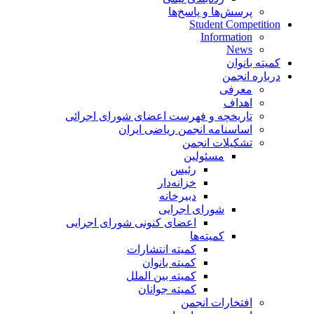
پرسش‌ها و پاسخ‌ها
Student Competition
Information
News
کمیته بانوان
درباره انجمن
معرفی
اهداف
تاریخچه و فهرست اعضای شورای اجرائی
اساسنامه انجمن ریاضی ایران
تشکیلات انجمن
مسئولین
رئیس
خزانه‌دار
دبیرخانه
شورای اجرایی
اعضای کنونی شورای اجرایی
کمیته‌ها
کمیته انتشارات
کمیته بانوان
کمیته بین الملل
کمیته جوانان
افتخارات انجمن