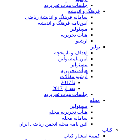
جلسات هیأت تحریریه
فرهنگ و اندیشه
سامانه فرهنگ و اندیشۀ ریاضی
آیین‌نامه فرهنگ و اندیشه
مسئولین
هیأت تحریریه
آرشیو
بولتن
اهداف و تاریخچه
آیین نامه بولتن
مسئولین
هیأت تحریریه
آرشیو مقالات
تا 2017
بعد از 2017
جلسات هیأت تحریریه
مجله
مسئولین
هیأت تحریریه مجله
سامانه مجله
آئین نامه مجله انجمن ریاضی ایران
کتاب
کمیتۀ انتشار کتاب