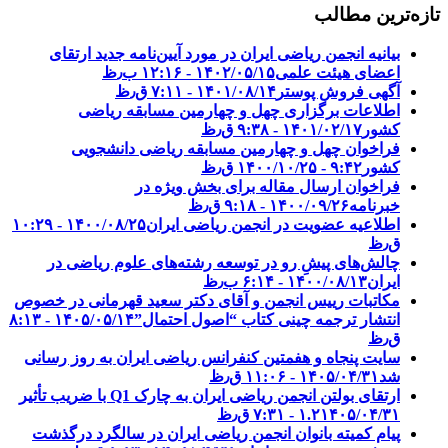
تازه‌ترین مطالب
بیانیه انجمن ریاضی ایران در مورد آیین‌نامه جدید ارتقای
اعضای هیئت علمی
۱۴۰۲/۰۵/۱۵ - ۱۲:۱۶ ب٫ظ
آگهی فروش پوستر
۱۴۰۱/۰۸/۱۴ - ۷:۱۱ ق٫ظ
اطلاعات برگزاری چهل و چهارمین مسابقه ریاضی
کشور
۱۴۰۱/۰۲/۱۷ - ۹:۳۸ ق٫ظ
فراخوان چهل و چهارمین مسابقه ریاضی دانشجویی
کشور‎‎
۱۴۰۰/۱۰/۲۵ - ۹:۴۲ ق٫ظ
فراخوان ارسال مقاله برای بخش ویژه در
خبرنامه
۱۴۰۰/۰۹/۲۶ - ۹:۱۸ ق٫ظ
اطلاعیه عضویت در انجمن ریاضی ایران
۱۴۰۰/۰۸/۲۵ - ۱۰:۲۹
ق٫ظ
چالش‌های پیشِ رو در توسعه رشته‌های علوم ریاضی در
ایران
۱۴۰۰/۰۸/۱۳ - ۶:۱۴ ب٫ظ
مکاتبات رییس انجمن و آقای دکتر سعید قهرمانی در خصوص
انتشار ترجمه چینی کتاب “اصول احتمال”
۱۴۰۵/۰۵/۱۴ - ۸:۱۳
ق٫ظ
سایت پنجاه و هفمتین کنفرانس ریاضی ایران به روز رسانی
شد
۱۴۰۵/۰۴/۳۱ - ۱۱:۰۶ ق٫ظ
ارتقای بولتن انجمن ریاضی ایران به چارک Q1 با ضریب تأثیر
۱۴۰۵/۰۴/۳۱ - ۷:۳۱ ق٫ظ
۱.۲
پیام کمیته بانوان انجمن ریاضی ایران در سالگرد درگذشت