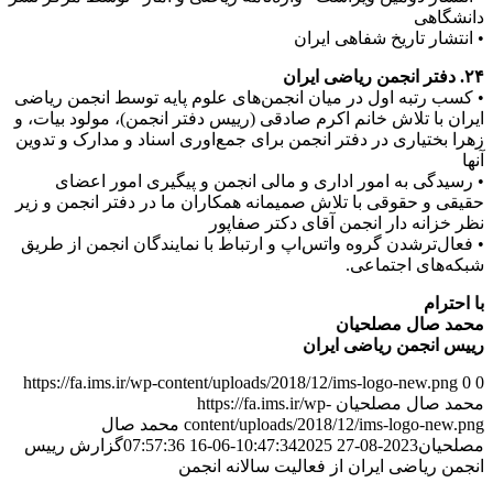
دانشگاهی
• انتشار تاریخ شفاهی ایران
۲۴. دفتر انجمن ریاضی ایران
• کسب رتبه اول در میان انجمن‌های علوم پایه توسط انجمن ریاضی
ایران با تلاش خانم اکرم صادقی (رییس دفتر انجمن)، مولود بیات، و
زهرا بختیاری در دفتر انجمن برای جمع‌اوری اسناد و مدارک و تدوین
آنها
• رسیدگی به امور اداری و مالی انجمن و پیگیری امور اعضای
حقیقی و حقوقی با تلاش صمیمانه همکاران ما در دفتر انجمن و زیر
نظر خزانه ‌دار انجمن آقای دکتر صفاپور
• فعال‌ترشدن گروه واتس‌اپ و ارتباط با نمایندگان انجمن از طریق
شبکه‌های اجتماعی.
با احترام
محمد صال مصلحیان
رییس انجمن ریاضی ایران
https://fa.ims.ir/wp-content/uploads/2018/12/ims-logo-new.png
0
0
محمد صال مصلحیان
https://fa.ims.ir/wp-
content/uploads/2018/12/ims-logo-new.png
محمد صال
مصلحیان
2023-08-27 10:47:34
2025-06-16 07:57:36
گزارش رییس
انجمن ریاضی ایران از فعالیت سالانه انجمن