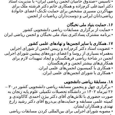
• تأسیس «صندوق حامیان انجمن ریاضی ایران» با مدیریت استاد
دکتر امیدعلی کرم‌زاده و همکاری خانم دکتر فرشته ملک برای
مهیا‌کردن مسیری مشخص برای حمایت تک‌تک اعضای خانوادۀ
ریاضی‌دانان ایرانی و دوست‌داران ریاضیات از انجمن‌.
۱۶. حمایت بنیاد ملی نخبگان
• حمایت از برگزاری مسابقات ریاضی دانشجویی کشور
• برنامه مشترک پسادکتری بنیاد ملی نخبگان و انجمن ریاضی ایران
۱۷. همکاری با سایر انجمن‌ها و نهادهای علمی کشور
• عضویت استاد دکتر کرم‌زاده و رییس انجمن از شورای اجرایی
به‌همراه بسیاری از روسا و اعضای دوره‌های پیشین شورای اجرایی
انجمن در شاخۀ ریاضی فرهنگستان و ایجاد تمهیدات لازم برای
همکاری‌های بیشتر انجمن و فرهنگستان.
• همکاری با کمیسیون انجمن‌های علمی ایران.
• همکاری با شورای انجمن‌های علمی ایران.
۱۸. مسابقۀ ریاضی دانشجویی
• برگزاری چهل و پنجمین مسابقه ریاضی دانشجویی کشور در۳۰ –
۲۶ تیرماه ۱۴۰۲ در دانشگاه تحصیلات تکمیلی علوم پایه زنجان به
صورت حضوری با تلاش‌های آقای دکتر بیژن احمدی کاکاوندی و
کمیته علمی مسابقه و حمایت‌های بی‌دریغ آقای دکتر رشید زارع
نهندی و همکاران ایشان.
• مصوبه شورای اجرایی برای بین‌المللی کردن مسابقات ریاضی