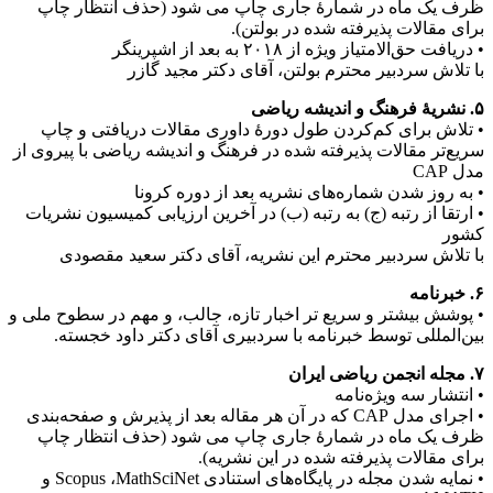
ظرف یک ماه در شمارۀ جاری چاپ می شود (حذف انتظار چاپ
برای مقالات پذیرفته شده در بولتن).
• دریافت حق‌الامتیاز ویژه از ۲۰۱۸ به بعد از اشپرینگر
با تلاش سردبیر محترم بولتن، آقای دکتر مجید گازر
۵. نشریۀ فرهنگ و اندیشه ریاضی
• تلاش برای کم‌کردن طول دورۀ داوری مقالات دریافتی و چاپ
سریع‌تر مقالات پذیرفته شده در فرهنگ و اندیشه ریاضی با پیروی از
مدل CAP
• به روز شدن شماره‌های نشریه بعد از دوره کرونا
• ارتقا از رتبه (ج) به رتبه (ب) در آخرین ارزیابی کمیسیون نشریات
کشور
با تلاش سردبیر محترم این نشریه، آقای دکتر سعید مقصودی
۶. خبرنامه
• پوشش بیشتر و سریع تر اخبار تازه، جالب، و مهم در سطوح ملی و
بین‌المللی توسط خبرنامه با سردبیری آقای دکتر داود خجسته.
۷. مجله انجمن ریاضی ایران
• انتشار سه ویژه‌نامه
• اجرای مدل CAP که در آن هر مقاله بعد از پذیرش و صفحه‌بندی
ظرف یک ماه در شمارۀ جاری چاپ می شود (حذف انتظار چاپ
برای مقالات پذیرفته شده در این نشریه).
• نمایه شدن مجله در پایگاه‌های استنادی Scopus ،MathSciNet و