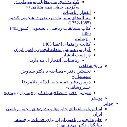
کتاب <<تجزیه و تحلیل پس‌بهینگی در
به‌گزینی خطی نیمه متناهی>>
انفجار ریاضیات
مسأله‌های مسابقات ریاضی دانشجویی کشور
(1385-1352)
کتاب مسابقات ریاضی دانشجویی کشور1403-
1386
واژه‌نامه
کتابچه راهنمای اعضا 1403
گزارش همایش ماهانه انجمن ریاضی ایران
در دست انتشار
ریاضیات، انفجار ادامه دارد.
تاریخ شفاهی
نخستین دفتر «مصاحبه با دکتر سیاوش
شهشهان»
دومین دفتر «مصاحبه با دکتر غلامرضا
خسروشاهی»
سومین دفتر «مصاحبه با دکتر رحیم زارع‌نهندی»
پوستر
جوایز
اساس‌نامه اعطای جایزه‌ها و نشان‌های انجمن ریاضی
ایران
جایزه انجمن ریاضی ایران برای خدمات برجسته-
بنیانگذار دکتر مهدی بهزاد