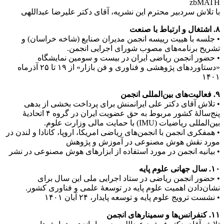
zbMATH
با تلاش سردبیر محترم این نشریه، آقای دکتر علیرضا عبداللهی
۸. اشتغال و ارتباط با صنعت
• جلسه با هییت رییسه انجمن مدیران صنایع (شاخه خراسان) و
تشریح برنامه‌های مصوب شورای اجرایی انجمن.
• حضور انجمن ریاضی ایران در بیست و سومین نمایشگاه
«دستاوردهای پژوهشی و فناوری و فن بازار» از ۱۹ تا ۲۵ آذرماه
۱۴۰۱
۹. فعالیت‌های بین‌المللی انجمن
• تلاش آقای دکتر علی ایرانمنش برای پرداخت بخشی از بدهی
پنج‌سالۀ کشور مربوط به حق عضویت ایران در گروه ۴ اتحادیۀ
بین‌المللی ریاضیات (IMU) با حمایت مالی وزارت علوم.
• همفکری انجمن با انجمن‌های ریاضی امریکا، اروپا، کانادا و لندن در
مورد نقش هوش مصنوعی در آموزش و پژوهش
• بیانیه انجمن در مورد استفاده از ابزارهای هوش مصنوعی در نشر
۱۰. سال جهانی علوم پایه
• حضور انجمن ریاضی در ستاد اجرایی ملی این سال برای
نشان‌دادن اهمیت علوم پایه در توسعۀ علمی و فناوری کشور.
• نشست ترویج علوم پایه و توسعه پایدار، ۲۴ آبان ۱۴۰۱
۱۱. کنفرانس‌ها و سمینارهای انجمن