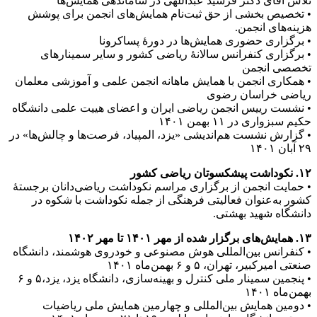
تلاش آقای دکتر فرشید عبداللهی در ساماندهی همایش‌ها
• تخصیص بخشی از حق ثبت‌نام همایش‌های انجمن برای پوشش
هزینه‌های انجمن.
• برگزاری حضوری همایش‌ها در دورۀ پساکرونا
• برگزاری کنفرانس سالانۀ ریاضی کشور و سایر سمینارهای
تخصصی انجمن
• همکاری انجمن با همایش ماهانه انجمن علمی و آموزشی معلمان
ریاضی خراسان رضوی
• نشست رییس انجمن ریاضی ایران و اعضای هییت علمی دانشگاه
حکیم سبزواری در ۱۱ بهمن ۱۴۰۱
• گزارش نشست هم‌اندیشی «یزد، المپیاد، فرصت‌ها و چالش‌ها» در
۲۹ آبان ۱۴۰۱
۱۲. نکوداشت پیشکسوتان ریاضی کشور
• حمایت انجمن از برگزاری مراسم نکوداشت ریاضی‌دانان برجستۀ
کشور به‌عنوان فعالیتی فرهنگی از جمله نکوداشت با شکوه در
دانشگاه شهید بهشتی.
۱۳. همایش‌های برگزار شده از مهر ۱۴۰۱ تا مهر ۱۴۰۲
• کنفرانس بین‌المللی هوش مصنوعی و خودروی هوشمند، دانشگاه
صنعتی امیرکبیر، تهران، ۵ و ۶ بهمن‌ماه ۱۴۰۱
• پنجمین سمینار ملی کنترل و بهینه‌سازی، دانشگاه یزد، یزد،۵ و ۶
بهمن‌ماه ۱۴۰۱
• دومین همایش بین‌المللی و چهارمین همایش ملی ریاضیات