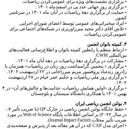
• برگزاری نشست‌های ویژه برای عمومی‌کردن ریاضیات.
• برگزاری روز جهانی عدد پی در اسفندماه ۱۴۰۱ .
• حمایت از برگزاری دهۀ ریاضیات در آبان ‌ماه ۱۴۰۱ در سرتاسر
کشور.
• ایراد سخنرانی‌های عمومی توسط اعضای شورای اجرایی.
• تلاش‌ آقای دکتر مجید میرزاوزیری در شبکه‌های اجتماعی برای
عمومی‌کردن ریاضیات.
۳. کمیته بانوان انجمن
• ارتباط منظم با رابطین کمیته بانوان و اطلاع‌رسانی فعالیت‌های
بین‌المللی CWM.
• مشارکت در برگزاری دهۀ ریاضیات در دهه آبان ماه ۱۴۰۱ .
• برگزاری « پنجمین گرامیداشت روز زنان در ریاضیات» همزمان با
زادروز زنده‌یاد پروفسور مریم میرزاخانی در ۲۲ اردیبهشت ۱۴۰۲.
• برگزاری روز ملی ریاضیات و حکیم عمر خیام در ۲۸ اردیبهشت
۱۴۰۲.
• برگزاری «اولین همایش ریاضیات، جذابیت‌ها و چالش‌های آن» در ۴
بهمن ۱۴۰۱ با همکاری دانشگاه سیستان و بلوچستان
۴. بولتن انجمن ریاضی ایران
• حفظ جایگاه بولتن انجمن ریاضی در چارک Q۳ (با ضریب تأثیر ۰.۷
در سال ۲۰۲۲) بر اساس اطلاعات پایگاه Web of Science در مورد
ضریب تأثیر مجلات (Journal Impact Factor).
• اجرای مدل CAP که در آن هر مقاله بعد از پذیرش و صفحه‌بندی