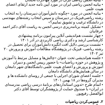
• بیانیه انجمن ریاضی ایران در مورد آیین نامه جدید ارتقای اعضای
هییت علمی
• بیانیه انجمن در مورد «چگونه دانش‌آموزان دبیرستان را به انتخاب
رشته ریاضی‌فیزیک در دبیرستان و سپس انتخاب رشته‌های مهندسی
در دانشگاه ترغیب و تشویق نماییم؟»
• تشکیل کمیته برنامه‌ریزی درسی انجمن به ریاست آقای دکتر احمد
عرفانیان
• چهار نشست هم‌اندیشی آنلاین پیرامون برنامه پیشنهادی
کارشناسی ارشد و دکتری ریاضی کاربردی در آذر ۱۴۰۱
• نشست بررسی دلایل افت انگیزه دانش‌آموزان برای تحصیل در
رشته ریاضی- فیزیک در پژوهشگاه مطالعات آموزش و پرورش ۲۰
تیر ۱۴۰۲
• جلسه هم‌اندیشی تحت عنوان «چالش‌ها و مسایل مرتبط با آموزش
و پژوهش در حوزه ریاضیات» با حضور رییس انجمن و دبیران
آموزش و پرورش و اعضای هییت علمی دانشگاه‌های شهر دامغان
در سالن همایش‌های دانشگاه دامغان
• جلسه اعضای شورای اجرایی با جمعی از روسای دانشکده ها و
مدیران گروه‌ها در ۱۸ بهمن ۱۴۰۱
• اتمام طرح «تدوین استانداردهای برنامۀ درسی ریاضی مدرسه‌ای
در ایران» با صندوق حمایت از پژوهشگران توسط آقای دکتر
ابوالفضل رفیع‌پور.
۲. عمومی‌کردن ریاضیات