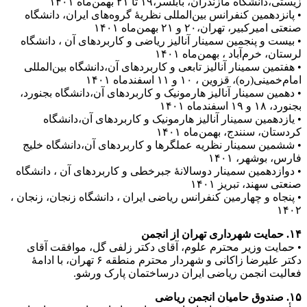
زیستی،دانشگاه مازندران، بابلسر،۱۹ تا ۲۱ بهمن‌ماه ۱۴۰۱
• پانزدهمین کنفرانس بین‌المللی نظریۀ گروه‌های ایران، دانشگاه
صنعتی امیرکبیر، تهران،۲۰ و ۲۱ بهمن‌ماه ۱۴۰۱
• بیست و پنجمین سمینار آنالیز ریاضی و کاربردهای آن ، دانشگاه
لرستان، خرم‌آباد ، بهمن‌ماه ۱۴۰۱
• هفتمین سمینار آنالیز تابعی و کاربردهای آن،دانشگاه بین‌المللی
امام‌خمینی(ره)، قزوین ، ۱۰ و ۱۱ اسفندماه ۱۴۰۱
• دهمین سمینار آنالیز هارمونیک و کاربردهای آن،دانشگاه بجنورد،
بجنورد، ۱۸ و ۱۹ اسفندماه ۱۴۰۱
• یازدهمین سمینار آنالیز هارمونیک و کاربردهای آن،دانشگاه
کردستان، سنندج، بهمن‌ماه ۱۴۰۱
• ششمین سمینار نظریه عملگرها و کاربردهای آن،دانشگاه خلیج
فارس، بوشهر، ۱۴۰۱
• دوازدهمین سمینار دوسالانۀ جبرخطی و کاربردهای آن ، دانشگاه
صنعتی سهند، تبریز ۱۴۰۱
• پنجاه و چهارمین کنفرانس ریاضی ایران ، دانشگاه زنجان، زنجان ،
۱۴۰۲
۱۴. حمایت شهرداری تهران از انجمن
• حمایت وزیر محترم علوم، آقای دکتر زلفی گل، موافقت آقای
دکتر علیرضا زاکانی و شهردار محترم منطقه ۶ تهران، با ادامۀ
فعالیت انجمن ریاضی ایران درساختمان پارک ورشو.
۱۵. صندوق حامیان انجمن ریاضی