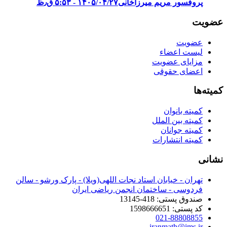
پروفسور مریم میرزاخانی
۱۴۰۵/۰۴/۲۷ - ۵:۵۳ ق٫ظ
عضویت
عضویت
لیست اعضاء
مزایای عضویت
اعضای حقوقی
کمیته‌ها
کمیته بانوان
کمیته بین الملل
کمیته جوانان
کمیته انتشارات
نشانی
تهران - خیابان استاد نجات اللهی(ویلا) - پارک ورشو - سالن
فردوسی - ساختمان انجمن ریاضی ایران
صندوق پستی: 418-13145
کد پستی: 1598666651
021-88808855
iranmath@ims.ir