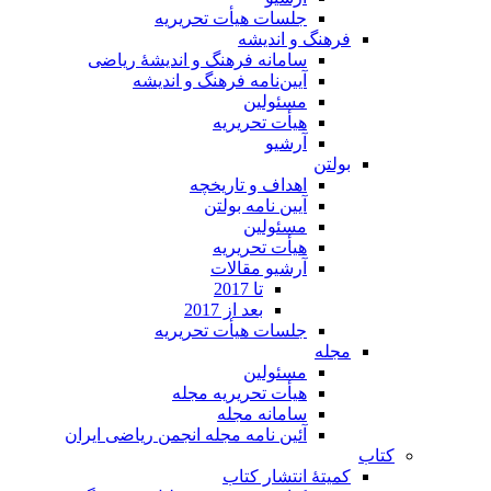
جلسات هیأت تحریریه
فرهنگ و اندیشه
سامانه فرهنگ و اندیشۀ ریاضی
آیین‌نامه فرهنگ و اندیشه
مسئولین
هیأت تحریریه
آرشیو
بولتن
اهداف و تاریخچه
آیین نامه بولتن
مسئولین
هیأت تحریریه
آرشیو مقالات
تا 2017
بعد از 2017
جلسات هیأت تحریریه
مجله
مسئولین
هیأت تحریریه مجله
سامانه مجله
آئین نامه مجله انجمن ریاضی ایران
کتاب
کمیتۀ انتشار کتاب