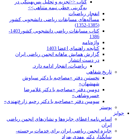
کتاب <<تجزیه و تحلیل پس‌بهینگی در
به‌گزینی خطی نیمه متناهی>>
انفجار ریاضیات
مسأله‌های مسابقات ریاضی دانشجویی کشور
(1385-1352)
کتاب مسابقات ریاضی دانشجویی کشور1403-
1386
واژه‌نامه
کتابچه راهنمای اعضا 1403
گزارش همایش ماهانه انجمن ریاضی ایران
در دست انتشار
ریاضیات، انفجار ادامه دارد.
تاریخ شفاهی
نخستین دفتر «مصاحبه با دکتر سیاوش
شهشهان»
دومین دفتر «مصاحبه با دکتر غلامرضا
خسروشاهی»
سومین دفتر «مصاحبه با دکتر رحیم زارع‌نهندی»
پوستر
جوایز
اساس‌نامه اعطای جایزه‌ها و نشان‌های انجمن ریاضی
ایران
جایزه انجمن ریاضی ایران برای خدمات برجسته-
بنیانگذار دکتر مهدی بهزاد