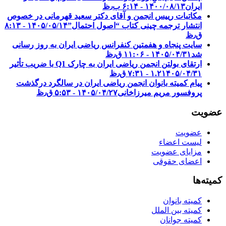
ایران
۱۴۰۰/۰۸/۱۳ - ۶:۱۴ ب٫ظ
مکاتبات رییس انجمن و آقای دکتر سعید قهرمانی در خصوص
انتشار ترجمه چینی کتاب “اصول احتمال”
۱۴۰۵/۰۵/۱۴ - ۸:۱۳
ق٫ظ
سایت پنجاه و هفمتین کنفرانس ریاضی ایران به روز رسانی
شد
۱۴۰۵/۰۴/۳۱ - ۱۱:۰۶ ق٫ظ
ارتقای بولتن انجمن ریاضی ایران به چارک Q1 با ضریب تأثیر
۱۴۰۵/۰۴/۳۱ - ۷:۳۱ ق٫ظ
۱.۲
پیام کمیته بانوان انجمن ریاضی ایران در سالگرد درگذشت
پروفسور مریم میرزاخانی
۱۴۰۵/۰۴/۲۷ - ۵:۵۳ ق٫ظ
عضویت
عضویت
لیست اعضاء
مزایای عضویت
اعضای حقوقی
کمیته‌ها
کمیته بانوان
کمیته بین الملل
کمیته جوانان