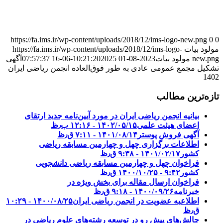
https://fa.ims.ir/wp-content/uploads/2018/12/ims-logo-new.png
0
0
مولود بیات
https://fa.ims.ir/wp-content/uploads/2018/12/ims-logo-
new.png
مولود بیات
2023-08-01 10:21:20
2025-06-16 07:57:37
آگهی
تشکیل مجمع عمومی عادی به طور فوق‌العاده انجمن ریاضی ایران
1402
تازه‌ترین مطالب
بیانیه انجمن ریاضی ایران در مورد آیین‌نامه جدید ارتقای
اعضای هیئت علمی
۱۴۰۲/۰۵/۱۵ - ۱۲:۱۶ ب٫ظ
آگهی فروش پوستر
۱۴۰۱/۰۸/۱۴ - ۷:۱۱ ق٫ظ
اطلاعات برگزاری چهل و چهارمین مسابقه ریاضی
کشور
۱۴۰۱/۰۲/۱۷ - ۹:۳۸ ق٫ظ
فراخوان چهل و چهارمین مسابقه ریاضی دانشجویی
کشور‎‎
۱۴۰۰/۱۰/۲۵ - ۹:۴۲ ق٫ظ
فراخوان ارسال مقاله برای بخش ویژه در
خبرنامه
۱۴۰۰/۰۹/۲۶ - ۹:۱۸ ق٫ظ
اطلاعیه عضویت در انجمن ریاضی ایران
۱۴۰۰/۰۸/۲۵ - ۱۰:۲۹
ق٫ظ
چالش‌های پیشِ رو در توسعه رشته‌های علوم ریاضی در