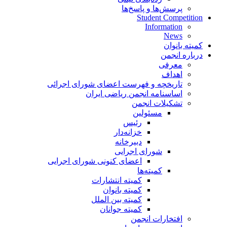
پرسش‌ها و پاسخ‌ها
Student Competition
Information
News
کمیته بانوان
درباره انجمن
معرفی
اهداف
تاریخچه و فهرست اعضای شورای اجرائی
اساسنامه انجمن ریاضی ایران
تشکیلات انجمن
مسئولین
رئیس
خزانه‌دار
دبیرخانه
شورای اجرایی
اعضای کنونی شورای اجرایی
کمیته‌ها
کمیته انتشارات
کمیته بانوان
کمیته بین الملل
کمیته جوانان
افتخارات انجمن