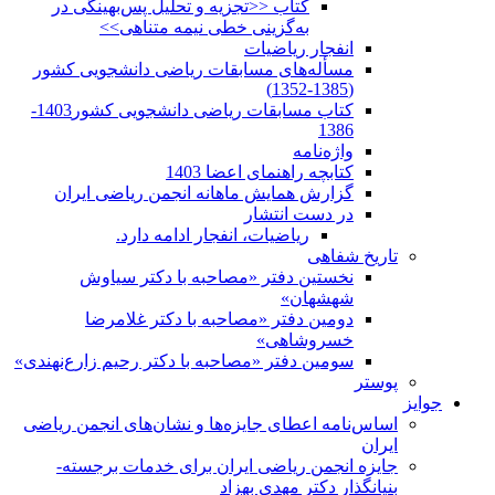
کتاب <<تجزیه و تحلیل پس‌بهینگی در
به‌گزینی خطی نیمه متناهی>>
انفجار ریاضیات
مسأله‌های مسابقات ریاضی دانشجویی کشور
(1385-1352)
کتاب مسابقات ریاضی دانشجویی کشور1403-
1386
واژه‌نامه
کتابچه راهنمای اعضا 1403
گزارش همایش ماهانه انجمن ریاضی ایران
در دست انتشار
ریاضیات، انفجار ادامه دارد.
تاریخ شفاهی
نخستین دفتر «مصاحبه با دکتر سیاوش
شهشهان»
دومین دفتر «مصاحبه با دکتر غلامرضا
خسروشاهی»
سومین دفتر «مصاحبه با دکتر رحیم زارع‌نهندی»
پوستر
جوایز
اساس‌نامه اعطای جایزه‌ها و نشان‌های انجمن ریاضی
ایران
جایزه انجمن ریاضی ایران برای خدمات برجسته-
بنیانگذار دکتر مهدی بهزاد