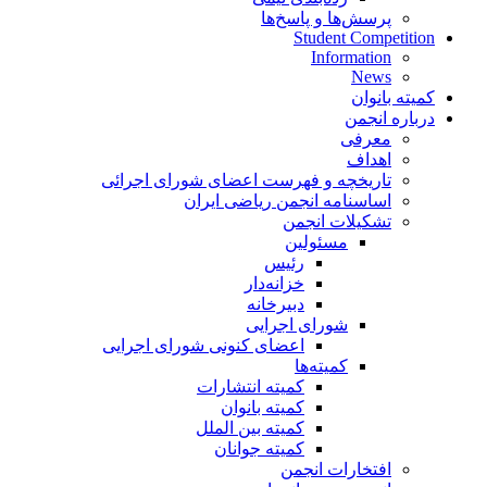
پرسش‌ها و پاسخ‌ها
Student Competition
Information
News
کمیته بانوان
درباره انجمن
معرفی
اهداف
تاریخچه و فهرست اعضای شورای اجرائی
اساسنامه انجمن ریاضی ایران
تشکیلات انجمن
مسئولین
رئیس
خزانه‌دار
دبیرخانه
شورای اجرایی
اعضای کنونی شورای اجرایی
کمیته‌ها
کمیته انتشارات
کمیته بانوان
کمیته بین الملل
کمیته جوانان
افتخارات انجمن