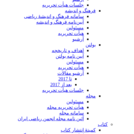
جلسات هیأت تحریریه
فرهنگ و اندیشه
سامانه فرهنگ و اندیشۀ ریاضی
آیین‌نامه فرهنگ و اندیشه
مسئولین
هیأت تحریریه
آرشیو
بولتن
اهداف و تاریخچه
آیین نامه بولتن
مسئولین
هیأت تحریریه
آرشیو مقالات
تا 2017
بعد از 2017
جلسات هیأت تحریریه
مجله
مسئولین
هیأت تحریریه مجله
سامانه مجله
آئین نامه مجله انجمن ریاضی ایران
کتاب
کمیتۀ انتشار کتاب