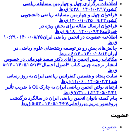
اطلاعات برگزاری چهل و چهارمین مسابقه ریاضی
کشور
۱۴۰۱/۰۲/۱۷ - ۹:۳۸ ق٫ظ
فراخوان چهل و چهارمین مسابقه ریاضی دانشجویی
کشور‎‎
۱۴۰۰/۱۰/۲۵ - ۹:۴۲ ق٫ظ
فراخوان ارسال مقاله برای بخش ویژه در
خبرنامه
۱۴۰۰/۰۹/۲۶ - ۹:۱۸ ق٫ظ
اطلاعیه عضویت در انجمن ریاضی ایران
۱۴۰۰/۰۸/۲۵ - ۱۰:۲۹
ق٫ظ
چالش‌های پیشِ رو در توسعه رشته‌های علوم ریاضی در
ایران
۱۴۰۰/۰۸/۱۳ - ۶:۱۴ ب٫ظ
مکاتبات رییس انجمن و آقای دکتر سعید قهرمانی در خصوص
انتشار ترجمه چینی کتاب “اصول احتمال”
۱۴۰۵/۰۵/۱۴ - ۸:۱۳
ق٫ظ
سایت پنجاه و هفمتین کنفرانس ریاضی ایران به روز رسانی
شد
۱۴۰۵/۰۴/۳۱ - ۱۱:۰۶ ق٫ظ
ارتقای بولتن انجمن ریاضی ایران به چارک Q1 با ضریب تأثیر
۱۴۰۵/۰۴/۳۱ - ۷:۳۱ ق٫ظ
۱.۲
پیام کمیته بانوان انجمن ریاضی ایران در سالگرد درگذشت
پروفسور مریم میرزاخانی
۱۴۰۵/۰۴/۲۷ - ۵:۵۳ ق٫ظ
عضویت
عضویت