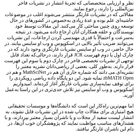
نظر و ارزیابی متخصصانی‌ که تجربۀ انتشار در نشریات فاخر
بین‌المللی را دارند، رجوع نمایند.
مقالاتی که در نشریات غارتگر منتشر می‌شوند اغلب در موضوعات
حاشیه‌ای علم بوده و عدۀ زیادی به‌خصوص در کشورهای در حال
توسعه روی چنین مباحثی کار می‌کنند. این مقالات توسط خود
نویسندگان و حلقه همکاران آنان ارجاع داده می‌شود. در نتیجه
به‌سرعت و احتمالاً با قدری مهندسی کردن ارجاعات، این نشریات
می‌توانند ضریب تأثیر بالایی در اسکوپوس و وب او ساینس بیابند. در
حال حاضر، در وب او ساینس نشریات غارتگری وجود دارند که در
چارک اول یا دوم فهرست JCR قرار دارند، درحالی‌که تعداد قابل
توجهی از نشریات تخصصی فاخر در چارک دوم یا سوم این فهرست
قرار دارند. به‌طور کلی، بعضی از ریاضی‌دانان نشریه معتبر را
نشریه‌ای می دانند که شماره‌ جاری آن هم در MathSciNet و هم در
zbMATH Open نمایه شود. این دو پایگاه داده ریاضی رویکردی را
برای توقف نمایه‌سازی نشریات غارتگر آغاز کرده‌اند. امیدواریم
اسکوپوس و وب آو ساینس نیز تلاش جدی‌تری در این راستا به‌عمل
آورند.
اما مهم‌ترین راه‌کار این است که دانشگاه‌ها و موسسات تحقیقاتی
هیچ امتیازی برای مقالات چاپ شده در این نشریات قایل نشوند، به
انتشار لیست سفید از مجلات و یا ناشران بسیار معتبر بپردازند، و با
هشدارهای مناسب مواظبت نمایند که پژوهشگران خوب آن‌ها، در
دام این ناشران غارتگر نیافتند.