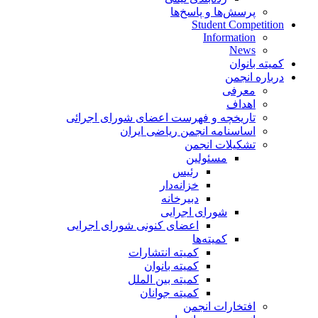
پرسش‌ها و پاسخ‌ها
Student Competition
Information
News
کمیته بانوان
درباره انجمن
معرفی
اهداف
تاریخچه و فهرست اعضای شورای اجرائی
اساسنامه انجمن ریاضی ایران
تشکیلات انجمن
مسئولین
رئیس
خزانه‌دار
دبیرخانه
شورای اجرایی
اعضای کنونی شورای اجرایی
کمیته‌ها
کمیته انتشارات
کمیته بانوان
کمیته بین الملل
کمیته جوانان
افتخارات انجمن