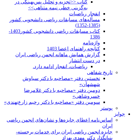
کتاب <<تجزیه و تحلیل پس‌بهینگی در
به‌گزینی خطی نیمه متناهی>>
انفجار ریاضیات
مسأله‌های مسابقات ریاضی دانشجویی کشور
(1385-1352)
کتاب مسابقات ریاضی دانشجویی کشور1403-
1386
واژه‌نامه
کتابچه راهنمای اعضا 1403
گزارش همایش ماهانه انجمن ریاضی ایران
در دست انتشار
ریاضیات، انفجار ادامه دارد.
تاریخ شفاهی
نخستین دفتر «مصاحبه با دکتر سیاوش
شهشهان»
دومین دفتر «مصاحبه با دکتر غلامرضا
خسروشاهی»
سومین دفتر «مصاحبه با دکتر رحیم زارع‌نهندی»
پوستر
جوایز
اساس‌نامه اعطای جایزه‌ها و نشان‌های انجمن ریاضی
ایران
جایزه انجمن ریاضی ایران برای خدمات برجسته-
بنیانگذار دکتر مهدی بهزاد