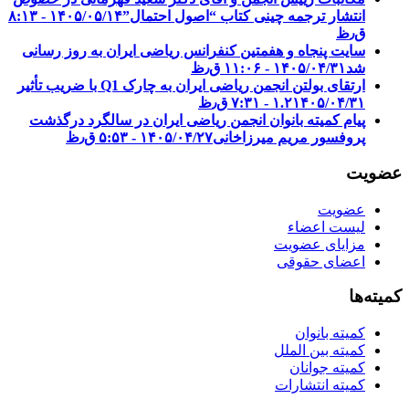
انتشار ترجمه چینی کتاب “اصول احتمال”
۱۴۰۵/۰۵/۱۴ - ۸:۱۳
ق٫ظ
سایت پنجاه و هفمتین کنفرانس ریاضی ایران به روز رسانی
شد
۱۴۰۵/۰۴/۳۱ - ۱۱:۰۶ ق٫ظ
ارتقای بولتن انجمن ریاضی ایران به چارک Q1 با ضریب تأثیر
۱۴۰۵/۰۴/۳۱ - ۷:۳۱ ق٫ظ
۱.۲
پیام کمیته بانوان انجمن ریاضی ایران در سالگرد درگذشت
پروفسور مریم میرزاخانی
۱۴۰۵/۰۴/۲۷ - ۵:۵۳ ق٫ظ
عضویت
عضویت
لیست اعضاء
مزایای عضویت
اعضای حقوقی
کمیته‌ها
کمیته بانوان
کمیته بین الملل
کمیته جوانان
کمیته انتشارات