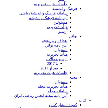
جلسات هیأت تحریریه
فرهنگ و اندیشه
سامانه فرهنگ و اندیشۀ ریاضی
آیین‌نامه فرهنگ و اندیشه
مسئولین
هیأت تحریریه
آرشیو
بولتن
اهداف و تاریخچه
آیین نامه بولتن
مسئولین
هیأت تحریریه
آرشیو مقالات
تا 2017
بعد از 2017
جلسات هیأت تحریریه
مجله
مسئولین
هیأت تحریریه مجله
سامانه مجله
آئین نامه مجله انجمن ریاضی ایران
کتاب
کمیتۀ انتشار کتاب