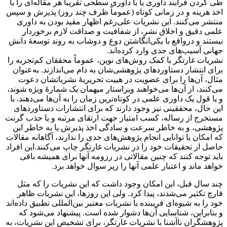
طی کردن فرایند داوری یا با داوری سطحی تقریباً هر مقاله‌ای را با
اخذ هزینه و در زمانی کوتاه (عموماً ظرف چند روز) پذیرش و سپس
منتشر می‌کنند. این نشریات علی‌رغم اظهار مقید بودن به داوری
علمی دقیق و اخلاق نشر، از شفافیت و صداقت لازم برخوردار
نیستند و در‌واقع با یکی‌انگاشتن دوغ و دوشاب به روند توسعۀ دانش
جهانی آسیب‌های جدی وارد کرده‌اند.
نشریات غارتگر با کمک روش‌های نوین، عموماً محققان کم‌تجربه را
برای انتشار دستاوردهای پژوهشی‌شان به دام می‌اندازند. به‌عنوان
مثال، آن‌ها را برای عضویت در هییت تحریریۀ نشریاتشان دعوت
می‌کنند، از آن‌ها می‌خواهند ویراستار میهمان یک شمارۀ ویژه شوند،
و یا قول یک داوری علمی در کوتاه‌ترین زمان را به آن‌ها می‌دهند. با
این حال، محققینی نیز وجود دارند که برای انتشارات دستاوردهای
مستخرج از رساله، کسب امتیاز جهت ارتقای مرتبه و یا جذب گرنت
پژوهشی، و به خاطر سرعت و سادگی اخذ پذیرش یا به خاطر این
که امکان یا توانایی انجام پژوهش‌های جدی را ندارند، آگاهانه مقالات
حاصل از تحقیقات خود را در نشریات غارتگر چاپ می‌کنند.این افراد
باید توجه کنند که چنین مقالاتی در رزومه آنها برای همیشه باقی
خواهد ماند و اعتبار علمی آنها را زیر سوال خواهد برد.
چند سال قبل، این امکان وجود داشت که این نشریات را که مثل
قارچ تکثیر می‌شدند، پیدا کرد. ولی این روزها، این نشریات ظاهر
خود را به شیوه‌ای فریبنده با نشریات معتبر بین‌المللی تطبیق داده‌اند
و بنابراین، شناسایی‌ آن‌ها دشوار شده است. پیشنهاد می‌شود که
پژوهشگران ناآشنا با نشریات غارتگر، برای تشخیص این نشریات، به