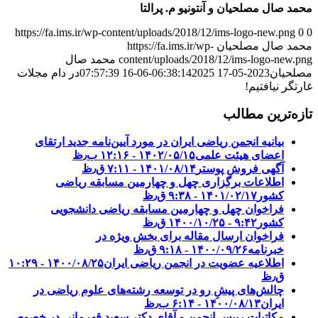
محمد صال مصلحیان و آنتونیو م. پرالتا
https://fa.ims.ir/wp-content/uploads/2018/12/ims-logo-new.png
0
0
محمد صال مصلحیان
https://fa.ims.ir/wp-
content/uploads/2018/12/ims-logo-new.png
محمد صال
مصلحیان
2023-05-17 06:38:14
2025-06-16 07:57:39
در دام مجلات
غارتگر نیافتیم!
تازه‌ترین مطالب
بیانیه انجمن ریاضی ایران در مورد آیین‌نامه جدید ارتقای
اعضای هیئت علمی
۱۴۰۲/۰۵/۱۵ - ۱۲:۱۶ ب٫ظ
آگهی فروش پوستر
۱۴۰۱/۰۸/۱۴ - ۷:۱۱ ق٫ظ
اطلاعات برگزاری چهل و چهارمین مسابقه ریاضی
کشور
۱۴۰۱/۰۲/۱۷ - ۹:۳۸ ق٫ظ
فراخوان چهل و چهارمین مسابقه ریاضی دانشجویی
کشور‎‎
۱۴۰۰/۱۰/۲۵ - ۹:۴۲ ق٫ظ
فراخوان ارسال مقاله برای بخش ویژه در
خبرنامه
۱۴۰۰/۰۹/۲۶ - ۹:۱۸ ق٫ظ
اطلاعیه عضویت در انجمن ریاضی ایران
۱۴۰۰/۰۸/۲۵ - ۱۰:۲۹
ق٫ظ
چالش‌های پیشِ رو در توسعه رشته‌های علوم ریاضی در
ایران
۱۴۰۰/۰۸/۱۳ - ۶:۱۴ ب٫ظ
مکاتبات رییس انجمن و آقای دکتر سعید قهرمانی در خصوص