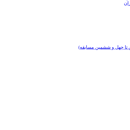
ان
 تا چهل‌ و ششمین مسابقه)