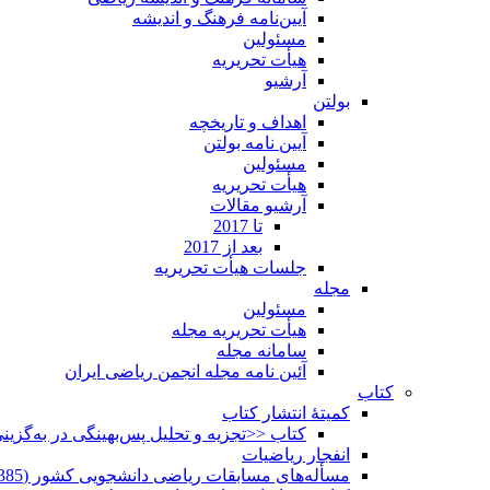
آیین‌نامه فرهنگ و اندیشه
مسئولین
هیأت تحریریه
آرشیو
بولتن
اهداف و تاریخچه
آیین نامه بولتن
مسئولین
هیأت تحریریه
آرشیو مقالات
تا 2017
بعد از 2017
جلسات هیأت تحریریه
مجله
مسئولین
هیأت تحریریه مجله
سامانه مجله
آئین نامه مجله انجمن ریاضی ایران
کتاب
کمیتۀ انتشار کتاب
کتاب <<تجزیه و تحلیل پس‌بهینگی در به‌گزی
انفجار ریاضیات
مسأله‌های مسابقات ریاضی دانشجویی کشور (1385-1352)