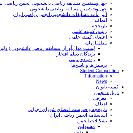
چهل‌و‌هفتمین مسابقه ریاضی دانشجویی انجمن ریاضی ایر
چهل‌و‌ششمین مسابقه ریاضی دانشجویی
آئین نامه مسابقات دانشجویی انجمن ریاضی ایران
اهداف
تاریخچه
رئیس کمیته علمی
اعضای کمیته علمی
مدال آوران
لیست مدال‌آوران مسابقه ریاضی دانشجویی (اولین
برندگان دیپلم افتخار
رده‌بندی تیمی
پرسش‌ها و پاسخ‌ها
Student Competition
Information
News
کمیته بانوان
درباره انجمن
معرفی
اهداف
تاریخچه و فهرست اعضای شورای اجرائی
اساسنامه انجمن ریاضی ایران
تشکیلات انجمن
مسئولین
رئیس