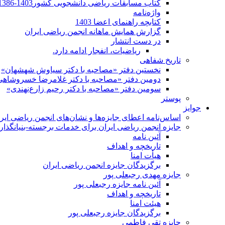
کتاب مسابقات ریاضی دانشجویی کشور1403-1386
واژه‌نامه
کتابچه راهنمای اعضا 1403
گزارش همایش ماهانه انجمن ریاضی ایران
در دست انتشار
ریاضیات، انفجار ادامه دارد.
تاریخ شفاهی
نخستین دفتر «مصاحبه با دکتر سیاوش شهشهان»
دومین دفتر «مصاحبه با دکتر غلامرضا خسروشاهی
سومین دفتر «مصاحبه با دکتر رحیم زارع‌نهندی»
پوستر
جوایز
اساس‌نامه اعطای جایزه‌ها و نشان‌های انجمن ریاضی ایر
جایزه انجمن ریاضی ایران برای خدمات برجسته-بنیانگذار 
آئین نامه
تاریخچه و اهداف
هیأت امنا
برگزیدگان جایزه انجمن ریاضی ایران
جایزه مهدی رجبعلی پور
آئین نامه جایزه رجبعلی پور
تاریخچه و اهداف
هیئت امنا
برگزیدگان جایزه رجبعلی پور
جایزه تقی فاطمی