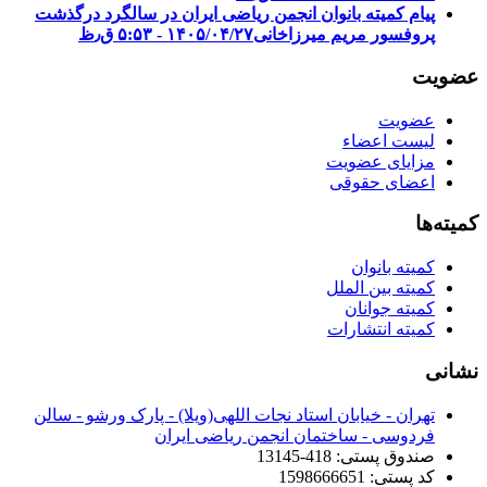
پیام کمیته بانوان انجمن ریاضی ایران در سالگرد درگذشت
پروفسور مریم میرزاخانی
۱۴۰۵/۰۴/۲۷ - ۵:۵۳ ق٫ظ
عضویت
عضویت
لیست اعضاء
مزایای عضویت
اعضای حقوقی
کمیته‌ها
کمیته بانوان
کمیته بین الملل
کمیته جوانان
کمیته انتشارات
نشانی
تهران - خیابان استاد نجات اللهی(ویلا) - پارک ورشو - سالن
فردوسی - ساختمان انجمن ریاضی ایران
صندوق پستی: 418-13145
کد پستی: 1598666651