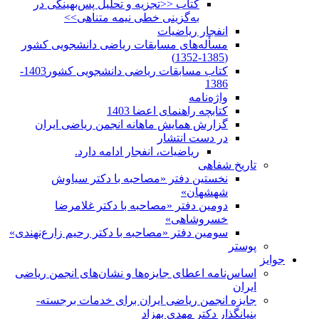
کتاب <<تجزیه و تحلیل پس‌بهینگی در
به‌گزینی خطی نیمه متناهی>>
انفجار ریاضیات
مسأله‌های مسابقات ریاضی دانشجویی کشور
(1385-1352)
کتاب مسابقات ریاضی دانشجویی کشور1403-
1386
واژه‌نامه
کتابچه راهنمای اعضا 1403
گزارش همایش ماهانه انجمن ریاضی ایران
در دست انتشار
ریاضیات، انفجار ادامه دارد.
تاریخ شفاهی
نخستین دفتر «مصاحبه با دکتر سیاوش
شهشهان»
دومین دفتر «مصاحبه با دکتر غلامرضا
خسروشاهی»
سومین دفتر «مصاحبه با دکتر رحیم زارع‌نهندی»
پوستر
جوایز
اساس‌نامه اعطای جایزه‌ها و نشان‌های انجمن ریاضی
ایران
جایزه انجمن ریاضی ایران برای خدمات برجسته-
بنیانگذار دکتر مهدی بهزاد