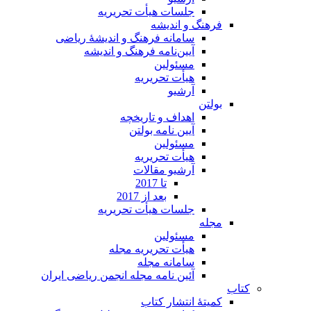
جلسات هیأت تحریریه
فرهنگ و اندیشه
سامانه فرهنگ و اندیشۀ ریاضی
آیین‌نامه فرهنگ و اندیشه
مسئولین
هیأت تحریریه
آرشیو
بولتن
اهداف و تاریخچه
آیین نامه بولتن
مسئولین
هیأت تحریریه
آرشیو مقالات
تا 2017
بعد از 2017
جلسات هیأت تحریریه
مجله
مسئولین
هیأت تحریریه مجله
سامانه مجله
آئین نامه مجله انجمن ریاضی ایران
کتاب
کمیتۀ انتشار کتاب