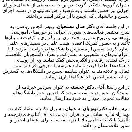
مدیران گروه‌ها تشکیل گردید. در این جلسه بعضی از اعضای شورای
اجرایی نیز حضور داشتند و به توصیف اهم فعالیتهای در دست اجرای
انجمن و چالشهایی که انجمن با آن درگیر است پرداختند.
در این جلسه آقای
دکتر صال مصلحیان
، رییس انجمن ریاضی، به
شرح مختصر فعالیت‌های شورای اجرایی در حوزه‌های آموزشی،
پژوهشی، و ترویج علم پرداختند. وی بر برگزاری با کیفیت سمینارها
تأکید و به حضور کمرنگ اعضای هییت علمی در سمینارهای علمی
اشاره کردند. سپس از مسیولین دانشکده‌ها درخواست نمودند تا با
اعزام تیم‌های دانشجویی به مشارکت و تحرک دانشجویان علاقه‌مند
در یک فضای رقابتی و انگیزه‌بخش کمک نمایند. وی از روسای
دانشکده‌ها تقاضا کردند تا مانند همیشه با معرفی افراد توانمند،
فعال، و علاقه‌مند به عنوان نماینده انجمن در دانشگاه‌ها، به گسترش
ارتباط بیشتر انجمن با دانشگاه‌ها یاری رسانند.
در این راستا، آقای
دکتر خجسته
به عنوان سردبیر خبرنامه از
نمایندگان انجمن درخواست نمودند که آخرین اخبار دانشگاه‌ها و
مقالات عمومی خود را به خبرنامه ارسال نمایند.
سپس خانم
دکتر توتونیان
به عنوان مسیول «کمیته انتشار کتاب»،
نوید راه‌اندازی سایتی برای قراردادن پی دی اف کتاب‌های (ترجمه و
تألیف) با کیفیت علمی بالا با هزینه مناسب برای اعضای انجمن و
سایر علاقه‌مندان را دادند.