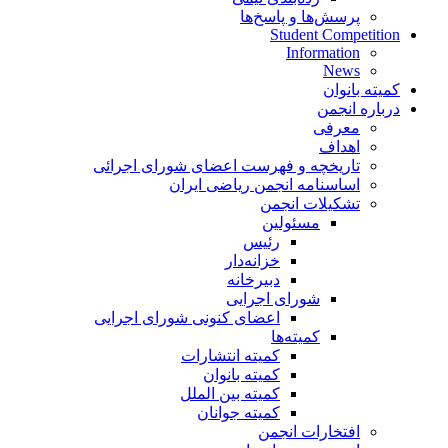
پرسش‌ها و پاسخ‌ها
Student Competition
Information
News
کمیته بانوان
درباره انجمن
معرفی
اهداف
تاریخچه و فهرست اعضای شورای اجرائی
اساسنامه انجمن ریاضی ایران
تشکیلات انجمن
مسئولین
رئیس
خزانه‌دار
دبیرخانه
شورای اجرایی
اعضای کنونی شورای اجرایی
کمیته‌ها
کمیته انتشارات
کمیته بانوان
کمیته بین الملل
کمیته جوانان
افتخارات انجمن