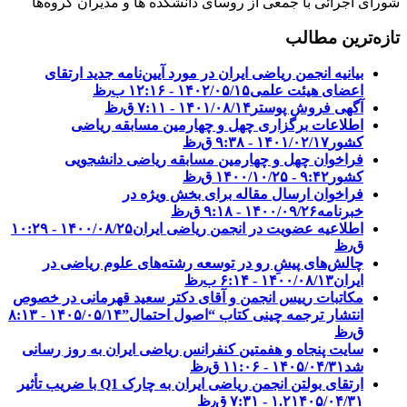
شورای اجرائی با جمعی از روسای دانشکده ها و مدیران گروه‌ها
تازه‌ترین مطالب
بیانیه انجمن ریاضی ایران در مورد آیین‌نامه جدید ارتقای
اعضای هیئت علمی
۱۴۰۲/۰۵/۱۵ - ۱۲:۱۶ ب٫ظ
آگهی فروش پوستر
۱۴۰۱/۰۸/۱۴ - ۷:۱۱ ق٫ظ
اطلاعات برگزاری چهل و چهارمین مسابقه ریاضی
کشور
۱۴۰۱/۰۲/۱۷ - ۹:۳۸ ق٫ظ
فراخوان چهل و چهارمین مسابقه ریاضی دانشجویی
کشور‎‎
۱۴۰۰/۱۰/۲۵ - ۹:۴۲ ق٫ظ
فراخوان ارسال مقاله برای بخش ویژه در
خبرنامه
۱۴۰۰/۰۹/۲۶ - ۹:۱۸ ق٫ظ
اطلاعیه عضویت در انجمن ریاضی ایران
۱۴۰۰/۰۸/۲۵ - ۱۰:۲۹
ق٫ظ
چالش‌های پیشِ رو در توسعه رشته‌های علوم ریاضی در
ایران
۱۴۰۰/۰۸/۱۳ - ۶:۱۴ ب٫ظ
مکاتبات رییس انجمن و آقای دکتر سعید قهرمانی در خصوص
انتشار ترجمه چینی کتاب “اصول احتمال”
۱۴۰۵/۰۵/۱۴ - ۸:۱۳
ق٫ظ
سایت پنجاه و هفمتین کنفرانس ریاضی ایران به روز رسانی
شد
۱۴۰۵/۰۴/۳۱ - ۱۱:۰۶ ق٫ظ
ارتقای بولتن انجمن ریاضی ایران به چارک Q1 با ضریب تأثیر
۱۴۰۵/۰۴/۳۱ - ۷:۳۱ ق٫ظ
۱.۲