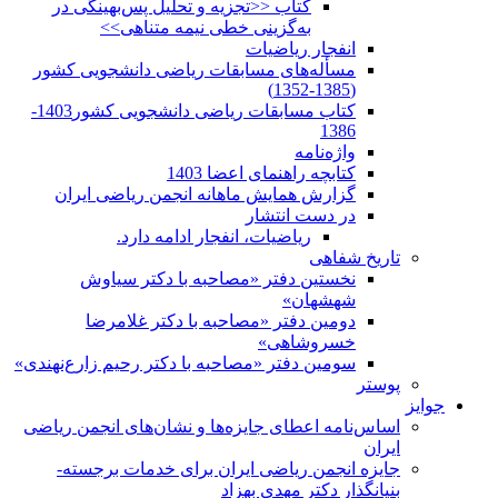
کتاب <<تجزیه و تحلیل پس‌بهینگی در
به‌گزینی خطی نیمه متناهی>>
انفجار ریاضیات
مسأله‌های مسابقات ریاضی دانشجویی کشور
(1385-1352)
کتاب مسابقات ریاضی دانشجویی کشور1403-
1386
واژه‌نامه
کتابچه راهنمای اعضا 1403
گزارش همایش ماهانه انجمن ریاضی ایران
در دست انتشار
ریاضیات، انفجار ادامه دارد.
تاریخ شفاهی
نخستین دفتر «مصاحبه با دکتر سیاوش
شهشهان»
دومین دفتر «مصاحبه با دکتر غلامرضا
خسروشاهی»
سومین دفتر «مصاحبه با دکتر رحیم زارع‌نهندی»
پوستر
جوایز
اساس‌نامه اعطای جایزه‌ها و نشان‌های انجمن ریاضی
ایران
جایزه انجمن ریاضی ایران برای خدمات برجسته-
بنیانگذار دکتر مهدی بهزاد