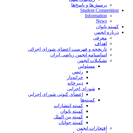
پرسش‌ها و پاسخ‌ها
Student Competition
Information
News
کمیته بانوان
درباره انجمن
معرفی
اهداف
تاریخچه و فهرست اعضای شورای اجرائی
اساسنامه انجمن ریاضی ایران
تشکیلات انجمن
مسئولین
رئیس
خزانه‌دار
دبیرخانه
شورای اجرایی
اعضای کنونی شورای اجرایی
کمیته‌ها
کمیته انتشارات
کمیته بانوان
کمیته بین الملل
کمیته جوانان
افتخارات انجمن