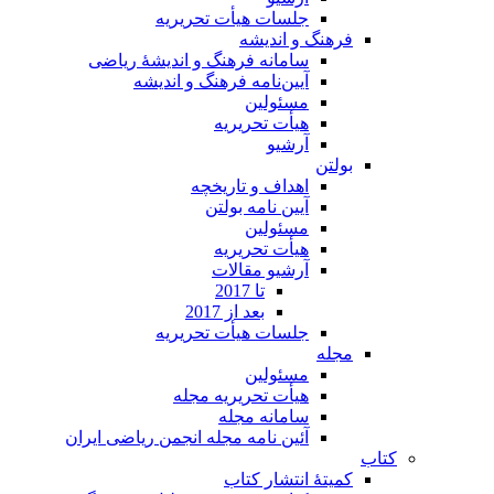
جلسات هیأت تحریریه
فرهنگ و اندیشه
سامانه فرهنگ و اندیشۀ ریاضی
آیین‌نامه فرهنگ و اندیشه
مسئولین
هیأت تحریریه
آرشیو
بولتن
اهداف و تاریخچه
آیین نامه بولتن
مسئولین
هیأت تحریریه
آرشیو مقالات
تا 2017
بعد از 2017
جلسات هیأت تحریریه
مجله
مسئولین
هیأت تحریریه مجله
سامانه مجله
آئین نامه مجله انجمن ریاضی ایران
کتاب
کمیتۀ انتشار کتاب