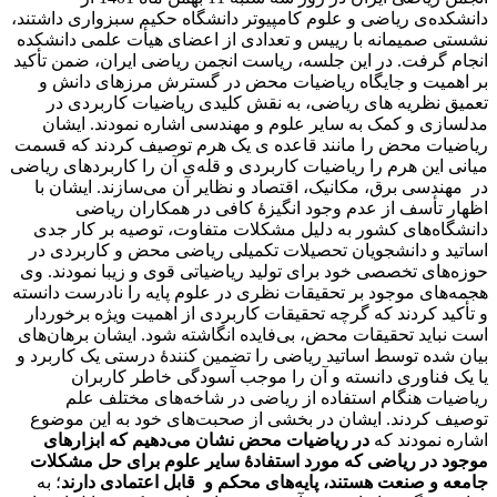
دانشکده‌ی ریاضی و علوم کامپیوتر دانشگاه حکیم سبزواری داشتند،
نشستی صمیمانه با رییس و تعدادی از اعضای هیأت علمی دانشکده
انجام گرفت. در این جلسه، ریاست انجمن ریاضی ایران، ضمن تأکید
بر اهمیت و جایگاه ریاضیات محض در گسترش مرزهای دانش و
تعمیق نظریه های ریاضی، به نقش کلیدی ریاضیات کاربردی در
مدلسازی و کمک به سایر علوم و مهندسی اشاره نمودند. ایشان
ریاضیات محض را مانند قاعده ی یک هرم توصیف کردند که قسمت
میانی این هرم را ریاضیات کاربردی و قله‌ی آن را کاربردهای ریاضی
در مهندسی برق، مکانیک، اقتصاد و نظایر آن می‌سازند. ایشان با
اظهار تأسف از عدم وجود انگیزۀ کافی در همکاران ریاضی
دانشگاه‌های کشور به دلیل مشکلات متفاوت، توصیه‌ بر کار جدی
اساتید و دانشجویان تحصیلات تکمیلی ریاضی محض و کاربردی در
حوزه‌های تخصصی خود برای تولید ریاضیاتی قوی و زیبا نمودند. وی
هجمه‌های موجود بر تحقیقات نظری در علوم پایه را نادرست دانسته
و تأکید کردند که گرچه تحقیقات کاربردی از اهمیت ویژه برخوردار
است نباید تحقیقات محض، بی‌فایده انگاشته شود. ایشان برهان‌های
بیان شده توسط اساتید ریاضی را تضمین کنندۀ درستی یک کاربرد و
یا یک فناوری دانسته و آن را موجب آسودگی خاطر کاربران
ریاضیات هنگام استفاده از ریاضی در شاخه‌های مختلف علم
توصیف کردند. ایشان در بخشی از صحبت‌های خود به این موضوع
اشاره نمودند که
در ریاضیات محض نشان می‌دهیم که ابزارهای
موجود در ریاضی که مورد استفادۀ سایر علوم برای حل مشکلات
جامعه و صنعت هستند، پایه‌های محکم و قابل اعتمادی دارند
؛ به