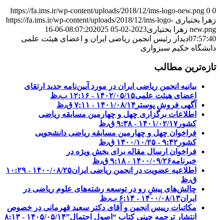
https://fa.ims.ir/wp-content/uploads/2018/12/ims-logo-new.png
0
0
زهرا بختیاری
https://fa.ims.ir/wp-content/uploads/2018/12/ims-logo-
new.png
زهرا بختیاری
2023-02-05 08:07:20
2025-06-16
07:57:40
دیدار رئیس انجمن ریاضی ایران و اعضای هیئت علمی
دانشگاه حکیم سبزواری
تازه‌ترین مطالب
بیانیه انجمن ریاضی ایران در مورد آیین‌نامه جدید ارتقای
اعضای هیئت علمی
۱۴۰۲/۰۵/۱۵ - ۱۲:۱۶ ب٫ظ
آگهی فروش پوستر
۱۴۰۱/۰۸/۱۴ - ۷:۱۱ ق٫ظ
اطلاعات برگزاری چهل و چهارمین مسابقه ریاضی
کشور
۱۴۰۱/۰۲/۱۷ - ۹:۳۸ ق٫ظ
فراخوان چهل و چهارمین مسابقه ریاضی دانشجویی
کشور‎‎
۱۴۰۰/۱۰/۲۵ - ۹:۴۲ ق٫ظ
فراخوان ارسال مقاله برای بخش ویژه در
خبرنامه
۱۴۰۰/۰۹/۲۶ - ۹:۱۸ ق٫ظ
اطلاعیه عضویت در انجمن ریاضی ایران
۱۴۰۰/۰۸/۲۵ - ۱۰:۲۹
ق٫ظ
چالش‌های پیشِ رو در توسعه رشته‌های علوم ریاضی در
ایران
۱۴۰۰/۰۸/۱۳ - ۶:۱۴ ب٫ظ
مکاتبات رییس انجمن و آقای دکتر سعید قهرمانی در خصوص
انتشار ترجمه چینی کتاب “اصول احتمال”
۱۴۰۵/۰۵/۱۴ - ۸:۱۳