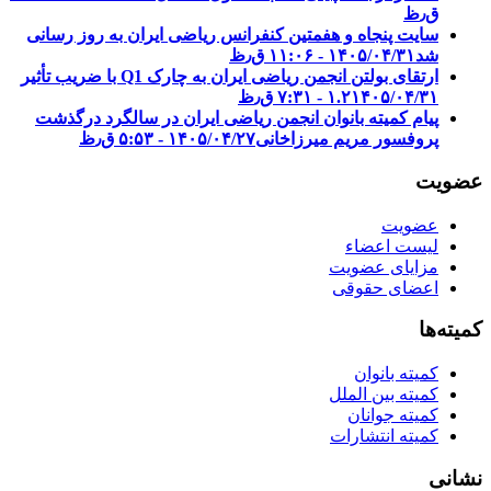
ق٫ظ
سایت پنجاه و هفمتین کنفرانس ریاضی ایران به روز رسانی
شد
۱۴۰۵/۰۴/۳۱ - ۱۱:۰۶ ق٫ظ
ارتقای بولتن انجمن ریاضی ایران به چارک Q1 با ضریب تأثیر
۱۴۰۵/۰۴/۳۱ - ۷:۳۱ ق٫ظ
۱.۲
پیام کمیته بانوان انجمن ریاضی ایران در سالگرد درگذشت
پروفسور مریم میرزاخانی
۱۴۰۵/۰۴/۲۷ - ۵:۵۳ ق٫ظ
عضویت
عضویت
لیست اعضاء
مزایای عضویت
اعضای حقوقی
کمیته‌ها
کمیته بانوان
کمیته بین الملل
کمیته جوانان
کمیته انتشارات
نشانی