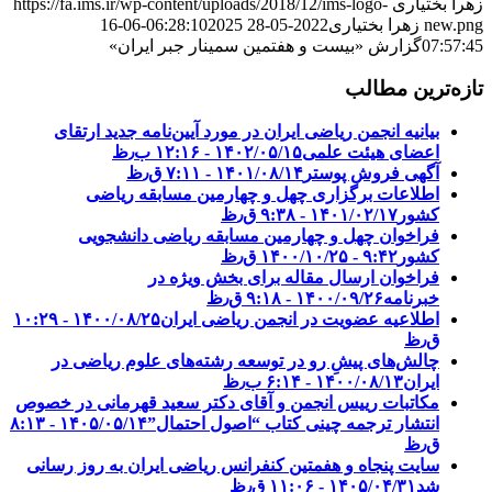
زهرا بختیاری
https://fa.ims.ir/wp-content/uploads/2018/12/ims-logo-
new.png
زهرا بختیاری
2022-05-28 06:28:10
2025-06-16
07:57:45
گزارش «بیست و هفتمین سمینار جبر ایران»
تازه‌ترین مطالب
بیانیه انجمن ریاضی ایران در مورد آیین‌نامه جدید ارتقای
اعضای هیئت علمی
۱۴۰۲/۰۵/۱۵ - ۱۲:۱۶ ب٫ظ
آگهی فروش پوستر
۱۴۰۱/۰۸/۱۴ - ۷:۱۱ ق٫ظ
اطلاعات برگزاری چهل و چهارمین مسابقه ریاضی
کشور
۱۴۰۱/۰۲/۱۷ - ۹:۳۸ ق٫ظ
فراخوان چهل و چهارمین مسابقه ریاضی دانشجویی
کشور‎‎
۱۴۰۰/۱۰/۲۵ - ۹:۴۲ ق٫ظ
فراخوان ارسال مقاله برای بخش ویژه در
خبرنامه
۱۴۰۰/۰۹/۲۶ - ۹:۱۸ ق٫ظ
اطلاعیه عضویت در انجمن ریاضی ایران
۱۴۰۰/۰۸/۲۵ - ۱۰:۲۹
ق٫ظ
چالش‌های پیشِ رو در توسعه رشته‌های علوم ریاضی در
ایران
۱۴۰۰/۰۸/۱۳ - ۶:۱۴ ب٫ظ
مکاتبات رییس انجمن و آقای دکتر سعید قهرمانی در خصوص
انتشار ترجمه چینی کتاب “اصول احتمال”
۱۴۰۵/۰۵/۱۴ - ۸:۱۳
ق٫ظ
سایت پنجاه و هفمتین کنفرانس ریاضی ایران به روز رسانی
شد
۱۴۰۵/۰۴/۳۱ - ۱۱:۰۶ ق٫ظ