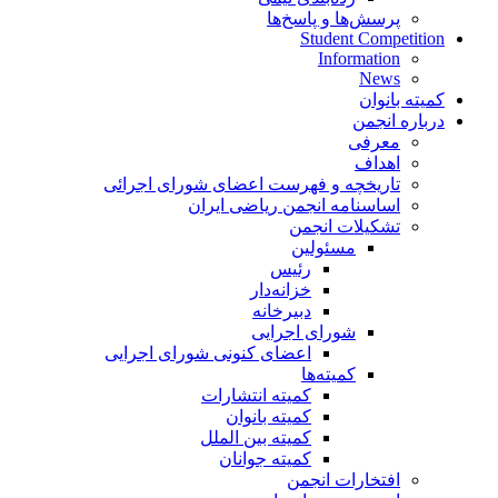
پرسش‌ها و پاسخ‌ها
Student Competition
Information
News
کمیته بانوان
درباره انجمن
معرفی
اهداف
تاریخچه و فهرست اعضای شورای اجرائی
اساسنامه انجمن ریاضی ایران
تشکیلات انجمن
مسئولین
رئیس
خزانه‌دار
دبیرخانه
شورای اجرایی
اعضای کنونی شورای اجرایی
کمیته‌ها
کمیته انتشارات
کمیته بانوان
کمیته بین الملل
کمیته جوانان
افتخارات انجمن