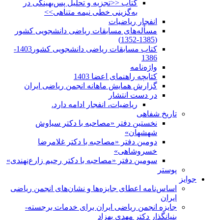
کتاب <<تجزیه و تحلیل پس‌بهینگی در
به‌گزینی خطی نیمه متناهی>>
انفجار ریاضیات
مسأله‌های مسابقات ریاضی دانشجویی کشور
(1385-1352)
کتاب مسابقات ریاضی دانشجویی کشور1403-
1386
واژه‌نامه
کتابچه راهنمای اعضا 1403
گزارش همایش ماهانه انجمن ریاضی ایران
در دست انتشار
ریاضیات، انفجار ادامه دارد.
تاریخ شفاهی
نخستین دفتر «مصاحبه با دکتر سیاوش
شهشهان»
دومین دفتر «مصاحبه با دکتر غلامرضا
خسروشاهی»
سومین دفتر «مصاحبه با دکتر رحیم زارع‌نهندی»
پوستر
جوایز
اساس‌نامه اعطای جایزه‌ها و نشان‌های انجمن ریاضی
ایران
جایزه انجمن ریاضی ایران برای خدمات برجسته-
بنیانگذار دکتر مهدی بهزاد