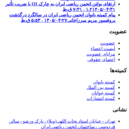
ارتقای بولتن انجمن ریاضی ایران به چارک Q1 با ضریب تأثیر
۱۴۰۵/۰۴/۳۱ - ۷:۳۱ ق٫ظ
۱.۲
پیام کمیته بانوان انجمن ریاضی ایران در سالگرد درگذشت
پروفسور مریم میرزاخانی
۱۴۰۵/۰۴/۲۷ - ۵:۵۳ ق٫ظ
عضویت
عضویت
لیست اعضاء
مزایای عضویت
اعضای حقوقی
کمیته‌ها
کمیته بانوان
کمیته بین الملل
کمیته جوانان
کمیته انتشارات
نشانی
تهران - خیابان استاد نجات اللهی(ویلا) - پارک ورشو - سالن
فردوسی - ساختمان انجمن ریاضی ایران