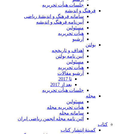
جلسات هیأت تحریریه
فرهنگ و اندیشه
سامانه فرهنگ و اندیشۀ ریاضی
آیین‌نامه فرهنگ و اندیشه
مسئولین
هیأت تحریریه
آرشیو
بولتن
اهداف و تاریخچه
آیین نامه بولتن
مسئولین
هیأت تحریریه
آرشیو مقالات
تا 2017
بعد از 2017
جلسات هیأت تحریریه
مجله
مسئولین
هیأت تحریریه مجله
سامانه مجله
آئین نامه مجله انجمن ریاضی ایران
کتاب
کمیتۀ انتشار کتاب