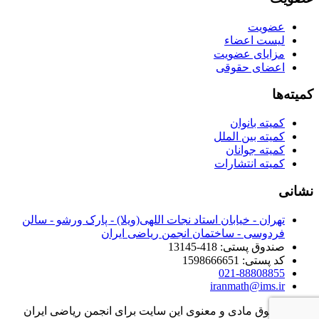
عضویت
لیست اعضاء
مزایای عضویت
اعضای حقوقی
کمیته‌ها
کمیته بانوان
کمیته بین الملل
کمیته جوانان
کمیته انتشارات
نشانی
تهران - خیابان استاد نجات اللهی(ویلا) - پارک ورشو - سالن
فردوسی - ساختمان انجمن ریاضی ایران
صندوق پستی: 418-13145
کد پستی: 1598666651
021-88808855
iranmath@ims.ir
تمامی حقوق مادی و معنوی این سایت برای انجمن ریاضی ایران