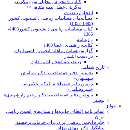
کتاب <<تجزیه و تحلیل پس‌بهینگی در
به‌گزینی خطی نیمه متناهی>>
انفجار ریاضیات
مسأله‌های مسابقات ریاضی دانشجویی کشور
(1385-1352)
کتاب مسابقات ریاضی دانشجویی کشور1403-
1386
واژه‌نامه
کتابچه راهنمای اعضا 1403
گزارش همایش ماهانه انجمن ریاضی ایران
در دست انتشار
ریاضیات، انفجار ادامه دارد.
تاریخ شفاهی
نخستین دفتر «مصاحبه با دکتر سیاوش
شهشهان»
دومین دفتر «مصاحبه با دکتر غلامرضا
خسروشاهی»
سومین دفتر «مصاحبه با دکتر رحیم زارع‌نهندی»
پوستر
جوایز
اساس‌نامه اعطای جایزه‌ها و نشان‌های انجمن ریاضی
ایران
جایزه انجمن ریاضی ایران برای خدمات برجسته-
بنیانگذار دکتر مهدی بهزاد