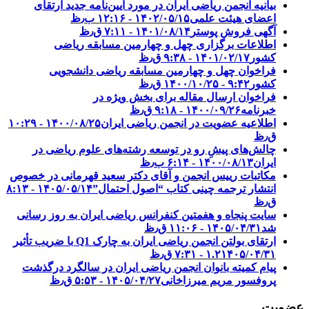
بیانیه انجمن ریاضی ایران در مورد آیین‌نامه جدید ارتقای
اعضای هیئت علمی
۱۴۰۲/۰۵/۱۵ - ۱۲:۱۶ ب٫ظ
آگهی فروش پوستر
۱۴۰۱/۰۸/۱۴ - ۷:۱۱ ق٫ظ
اطلاعات برگزاری چهل و چهارمین مسابقه ریاضی
کشور
۱۴۰۱/۰۲/۱۷ - ۹:۳۸ ق٫ظ
فراخوان چهل و چهارمین مسابقه ریاضی دانشجویی
کشور‎‎
۱۴۰۰/۱۰/۲۵ - ۹:۴۲ ق٫ظ
فراخوان ارسال مقاله برای بخش ویژه در
خبرنامه
۱۴۰۰/۰۹/۲۶ - ۹:۱۸ ق٫ظ
اطلاعیه عضویت در انجمن ریاضی ایران
۱۴۰۰/۰۸/۲۵ - ۱۰:۲۹
ق٫ظ
چالش‌های پیشِ رو در توسعه رشته‌های علوم ریاضی در
ایران
۱۴۰۰/۰۸/۱۳ - ۶:۱۴ ب٫ظ
مکاتبات رییس انجمن و آقای دکتر سعید قهرمانی در خصوص
انتشار ترجمه چینی کتاب “اصول احتمال”
۱۴۰۵/۰۵/۱۴ - ۸:۱۳
ق٫ظ
سایت پنجاه و هفمتین کنفرانس ریاضی ایران به روز رسانی
شد
۱۴۰۵/۰۴/۳۱ - ۱۱:۰۶ ق٫ظ
ارتقای بولتن انجمن ریاضی ایران به چارک Q1 با ضریب تأثیر
۱۴۰۵/۰۴/۳۱ - ۷:۳۱ ق٫ظ
۱.۲
پیام کمیته بانوان انجمن ریاضی ایران در سالگرد درگذشت
پروفسور مریم میرزاخانی
۱۴۰۵/۰۴/۲۷ - ۵:۵۳ ق٫ظ
عضویت