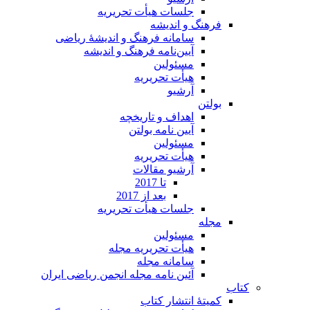
جلسات هیأت تحریریه
فرهنگ و اندیشه
سامانه فرهنگ و اندیشۀ ریاضی
آیین‌نامه فرهنگ و اندیشه
مسئولین
هیأت تحریریه
آرشیو
بولتن
اهداف و تاریخچه
آیین نامه بولتن
مسئولین
هیأت تحریریه
آرشیو مقالات
تا 2017
بعد از 2017
جلسات هیأت تحریریه
مجله
مسئولین
هیأت تحریریه مجله
سامانه مجله
آئین نامه مجله انجمن ریاضی ایران
کتاب
کمیتۀ انتشار کتاب