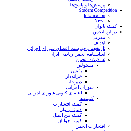
پرسش‌ها و پاسخ‌ها
Student Competition
Information
News
کمیته بانوان
درباره انجمن
معرفی
اهداف
تاریخچه و فهرست اعضای شورای اجرائی
اساسنامه انجمن ریاضی ایران
تشکیلات انجمن
مسئولین
رئیس
خزانه‌دار
دبیرخانه
شورای اجرایی
اعضای کنونی شورای اجرایی
کمیته‌ها
کمیته انتشارات
کمیته بانوان
کمیته بین الملل
کمیته جوانان
افتخارات انجمن