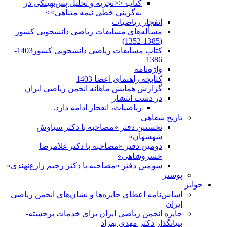
کتاب <<تجزیه و تحلیل پس‌بهینگی در
به‌گزینی خطی نیمه متناهی>>
انفجار ریاضیات
مسأله‌های مسابقات ریاضی دانشجویی کشور
(1385-1352)
کتاب مسابقات ریاضی دانشجویی کشور1403-
1386
واژه‌نامه
کتابچه راهنمای اعضا 1403
گزارش همایش ماهانه انجمن ریاضی ایران
در دست انتشار
ریاضیات، انفجار ادامه دارد.
تاریخ شفاهی
نخستین دفتر «مصاحبه با دکتر سیاوش
شهشهان»
دومین دفتر «مصاحبه با دکتر غلامرضا
خسروشاهی»
سومین دفتر «مصاحبه با دکتر رحیم زارع‌نهندی»
پوستر
جوایز
اساس‌نامه اعطای جایزه‌ها و نشان‌های انجمن ریاضی
ایران
جایزه انجمن ریاضی ایران برای خدمات برجسته-
بنیانگذار دکتر مهدی بهزاد