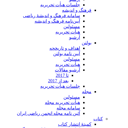
جلسات هیأت تحریریه
فرهنگ و اندیشه
سامانه فرهنگ و اندیشۀ ریاضی
آیین‌نامه فرهنگ و اندیشه
مسئولین
هیأت تحریریه
آرشیو
بولتن
اهداف و تاریخچه
آیین نامه بولتن
مسئولین
هیأت تحریریه
آرشیو مقالات
تا 2017
بعد از 2017
جلسات هیأت تحریریه
مجله
مسئولین
هیأت تحریریه مجله
سامانه مجله
آئین نامه مجله انجمن ریاضی ایران
کتاب
کمیتۀ انتشار کتاب