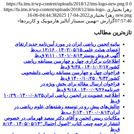
https://fa.ims.ir/wp-content/uploads/2018/12/ims-logo-new.png
0
0
زهرا بختیاری
https://fa.ims.ir/wp-content/uploads/2018/12/ims-logo-
new.png
زهرا بختیاری
2022-04-17 04:44:38
2025-06-16
07:57:46
گزارش «نهمین سمینار آنالیز هارمونیک و کاربردها»
تازه‌ترین مطالب
بیانیه انجمن ریاضی ایران در مورد آیین‌نامه جدید ارتقای
اعضای هیئت علمی
۱۴۰۲/۰۵/۱۵ - ۱۲:۱۶ ب٫ظ
آگهی فروش پوستر
۱۴۰۱/۰۸/۱۴ - ۷:۱۱ ق٫ظ
اطلاعات برگزاری چهل و چهارمین مسابقه ریاضی
کشور
۱۴۰۱/۰۲/۱۷ - ۹:۳۸ ق٫ظ
فراخوان چهل و چهارمین مسابقه ریاضی دانشجویی
کشور‎‎
۱۴۰۰/۱۰/۲۵ - ۹:۴۲ ق٫ظ
فراخوان ارسال مقاله برای بخش ویژه در
خبرنامه
۱۴۰۰/۰۹/۲۶ - ۹:۱۸ ق٫ظ
اطلاعیه عضویت در انجمن ریاضی ایران
۱۴۰۰/۰۸/۲۵ - ۱۰:۲۹
ق٫ظ
چالش‌های پیشِ رو در توسعه رشته‌های علوم ریاضی در
ایران
۱۴۰۰/۰۸/۱۳ - ۶:۱۴ ب٫ظ
مکاتبات رییس انجمن و آقای دکتر سعید قهرمانی در خصوص
انتشار ترجمه چینی کتاب “اصول احتمال”
۱۴۰۵/۰۵/۱۴ - ۸:۱۳
ق٫ظ