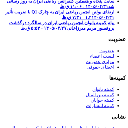
سایت پنجاه و هفمتین کنفرانس ریاضی ایران به روز رسانی
شد
۱۴۰۵/۰۴/۳۱ - ۱۱:۰۶ ق٫ظ
ارتقای بولتن انجمن ریاضی ایران به چارک Q1 با ضریب تأثیر
۱۴۰۵/۰۴/۳۱ - ۷:۳۱ ق٫ظ
۱.۲
پیام کمیته بانوان انجمن ریاضی ایران در سالگرد درگذشت
پروفسور مریم میرزاخانی
۱۴۰۵/۰۴/۲۷ - ۵:۵۳ ق٫ظ
عضویت
عضویت
لیست اعضاء
مزایای عضویت
اعضای حقوقی
کمیته‌ها
کمیته بانوان
کمیته بین الملل
کمیته جوانان
کمیته انتشارات
نشانی