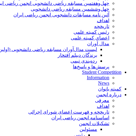
چهل‌و‌هفتمین مسابقه ریاضی دانشجویی انجمن ریاضی ایر
چهل‌و‌ششمین مسابقه ریاضی دانشجویی
آئین نامه مسابقات دانشجویی انجمن ریاضی ایران
اهداف
تاریخچه
رئیس کمیته علمی
اعضای کمیته علمی
مدال آوران
لیست مدال‌آوران مسابقه ریاضی دانشجویی (اولین
برندگان دیپلم افتخار
رده‌بندی تیمی
پرسش‌ها و پاسخ‌ها
Student Competition
Information
News
کمیته بانوان
درباره انجمن
معرفی
اهداف
تاریخچه و فهرست اعضای شورای اجرائی
اساسنامه انجمن ریاضی ایران
تشکیلات انجمن
مسئولین
رئیس