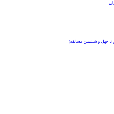
ان
 تا چهل‌ و ششمین مسابقه)