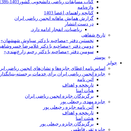
کتاب مسابقات ریاضی دانشجویی کشور1403-1386
واژه‌نامه
کتابچه راهنمای اعضا 1403
گزارش همایش ماهانه انجمن ریاضی ایران
در دست انتشار
ریاضیات، انفجار ادامه دارد.
تاریخ شفاهی
نخستین دفتر «مصاحبه با دکتر سیاوش شهشهان»
دومین دفتر «مصاحبه با دکتر غلامرضا خسروشاهی
سومین دفتر «مصاحبه با دکتر رحیم زارع‌نهندی»
پوستر
جوایز
اساس‌نامه اعطای جایزه‌ها و نشان‌های انجمن ریاضی ایر
جایزه انجمن ریاضی ایران برای خدمات برجسته-بنیانگذار 
آئین نامه
تاریخچه و اهداف
هیأت امنا
برگزیدگان جایزه انجمن ریاضی ایران
جایزه مهدی رجبعلی پور
آئین نامه جایزه رجبعلی پور
تاریخچه و اهداف
هیئت امنا
برگزیدگان جایزه رجبعلی پور
جایزه تقی فاطمی