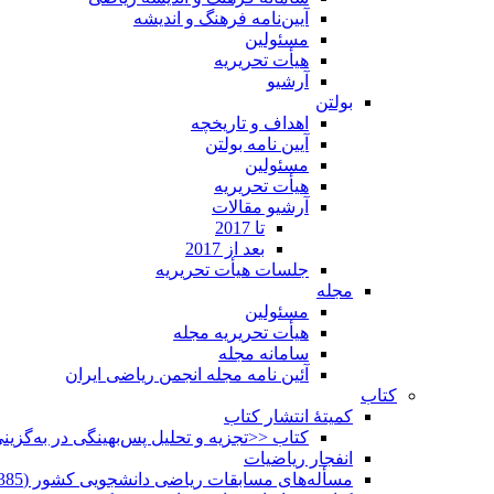
آیین‌نامه فرهنگ و اندیشه
مسئولین
هیأت تحریریه
آرشیو
بولتن
اهداف و تاریخچه
آیین نامه بولتن
مسئولین
هیأت تحریریه
آرشیو مقالات
تا 2017
بعد از 2017
جلسات هیأت تحریریه
مجله
مسئولین
هیأت تحریریه مجله
سامانه مجله
آئین نامه مجله انجمن ریاضی ایران
کتاب
کمیتۀ انتشار کتاب
کتاب <<تجزیه و تحلیل پس‌بهینگی در به‌گزی
انفجار ریاضیات
مسأله‌های مسابقات ریاضی دانشجویی کشور (1385-1352)