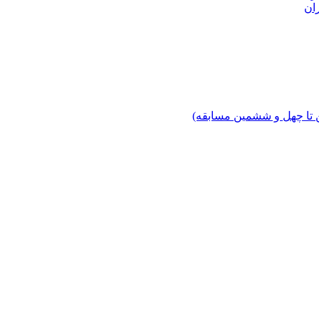
ان
 تا چهل‌ و ششمین مسابقه)