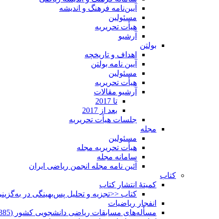
آیین‌نامه فرهنگ و اندیشه
مسئولین
هیأت تحریریه
آرشیو
بولتن
اهداف و تاریخچه
آیین نامه بولتن
مسئولین
هیأت تحریریه
آرشیو مقالات
تا 2017
بعد از 2017
جلسات هیأت تحریریه
مجله
مسئولین
هیأت تحریریه مجله
سامانه مجله
آئین نامه مجله انجمن ریاضی ایران
کتاب
کمیتۀ انتشار کتاب
کتاب <<تجزیه و تحلیل پس‌بهینگی در به‌گزی
انفجار ریاضیات
مسأله‌های مسابقات ریاضی دانشجویی کشور (1385-1352)