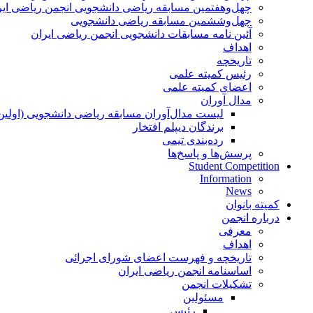
چهل‌و‌هفتمین مسابقه ریاضی دانشجویی انجمن ریاضی ایر
چهل‌و‌ششمین مسابقه ریاضی دانشجویی
آئین نامه مسابقات دانشجویی انجمن ریاضی ایران
اهداف
تاریخچه
رئیس کمیته علمی
اعضای کمیته علمی
مدال آوران
لیست مدال‌آوران مسابقه ریاضی دانشجویی (اولین
برندگان دیپلم افتخار
رده‌بندی تیمی
پرسش‌ها و پاسخ‌ها
Student Competition
Information
News
کمیته بانوان
درباره انجمن
معرفی
اهداف
تاریخچه و فهرست اعضای شورای اجرائی
اساسنامه انجمن ریاضی ایران
تشکیلات انجمن
مسئولین
رئیس