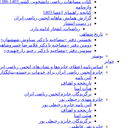
کتاب مسابقات ریاضی دانشجویی کشور1403-1386
واژه‌نامه
کتابچه راهنمای اعضا 1403
گزارش همایش ماهانه انجمن ریاضی ایران
در دست انتشار
ریاضیات، انفجار ادامه دارد.
تاریخ شفاهی
نخستین دفتر «مصاحبه با دکتر سیاوش شهشهان»
دومین دفتر «مصاحبه با دکتر غلامرضا خسروشاهی
سومین دفتر «مصاحبه با دکتر رحیم زارع‌نهندی»
پوستر
جوایز
اساس‌نامه اعطای جایزه‌ها و نشان‌های انجمن ریاضی ایر
جایزه انجمن ریاضی ایران برای خدمات برجسته-بنیانگذار 
آئین نامه
تاریخچه و اهداف
هیأت امنا
برگزیدگان جایزه انجمن ریاضی ایران
جایزه مهدی رجبعلی پور
آئین نامه جایزه رجبعلی پور
تاریخچه و اهداف
هیئت امنا
برگزیدگان جایزه رجبعلی پور
جایزه تقی فاطمی