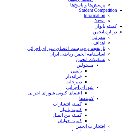
پرسش‌ها و پاسخ‌ها
Student Competition
Information
News
کمیته بانوان
درباره انجمن
معرفی
اهداف
تاریخچه و فهرست اعضای شورای اجرائی
اساسنامه انجمن ریاضی ایران
تشکیلات انجمن
مسئولین
رئیس
خزانه‌دار
دبیرخانه
شورای اجرایی
اعضای کنونی شورای اجرایی
کمیته‌ها
کمیته انتشارات
کمیته بانوان
کمیته بین الملل
کمیته جوانان
افتخارات انجمن