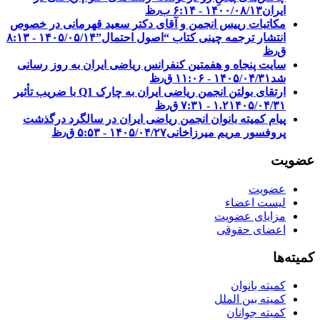
ایران
۱۴۰۰/۰۸/۱۳ - ۶:۱۴ ب٫ظ
مکاتبات رییس انجمن و آقای دکتر سعید قهرمانی در خصوص
انتشار ترجمه چینی کتاب “اصول احتمال”
۱۴۰۵/۰۵/۱۴ - ۸:۱۳
ق٫ظ
سایت پنجاه و هفمتین کنفرانس ریاضی ایران به روز رسانی
شد
۱۴۰۵/۰۴/۳۱ - ۱۱:۰۶ ق٫ظ
ارتقای بولتن انجمن ریاضی ایران به چارک Q1 با ضریب تأثیر
۱۴۰۵/۰۴/۳۱ - ۷:۳۱ ق٫ظ
۱.۲
پیام کمیته بانوان انجمن ریاضی ایران در سالگرد درگذشت
پروفسور مریم میرزاخانی
۱۴۰۵/۰۴/۲۷ - ۵:۵۳ ق٫ظ
عضویت
عضویت
لیست اعضاء
مزایای عضویت
اعضای حقوقی
کمیته‌ها
کمیته بانوان
کمیته بین الملل
کمیته جوانان