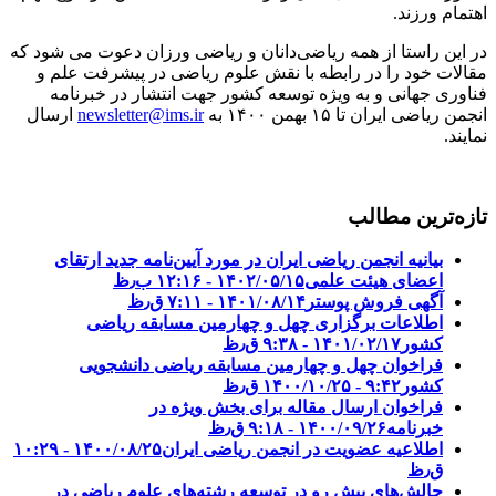
اهتمام ورزند.
در این راستا از همه ریاضی‌دانان و ریاضی ورزان دعوت می شود که
مقالات خود را در رابطه با نقش علوم ریاضی در پیشرفت علم و
فناوری جهانی و به ویژه توسعه کشور جهت انتشار در خبرنامه
انجمن ریاضی ایران تا ۱۵ بهمن ۱۴۰۰ به
newsletter@ims.ir
ارسال
نمایند.
تازه‌ترین مطالب
بیانیه انجمن ریاضی ایران در مورد آیین‌نامه جدید ارتقای
اعضای هیئت علمی
۱۴۰۲/۰۵/۱۵ - ۱۲:۱۶ ب٫ظ
آگهی فروش پوستر
۱۴۰۱/۰۸/۱۴ - ۷:۱۱ ق٫ظ
اطلاعات برگزاری چهل و چهارمین مسابقه ریاضی
کشور
۱۴۰۱/۰۲/۱۷ - ۹:۳۸ ق٫ظ
فراخوان چهل و چهارمین مسابقه ریاضی دانشجویی
کشور‎‎
۱۴۰۰/۱۰/۲۵ - ۹:۴۲ ق٫ظ
فراخوان ارسال مقاله برای بخش ویژه در
خبرنامه
۱۴۰۰/۰۹/۲۶ - ۹:۱۸ ق٫ظ
اطلاعیه عضویت در انجمن ریاضی ایران
۱۴۰۰/۰۸/۲۵ - ۱۰:۲۹
ق٫ظ
چالش‌های پیشِ رو در توسعه رشته‌های علوم ریاضی در