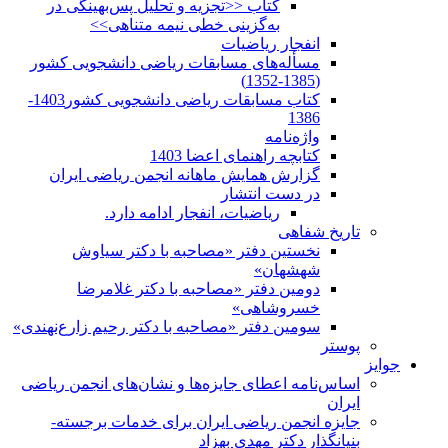
کتاب <<تجزیه و تحلیل پس‌بهینگی در
به‌گزینی خطی نیمه متناهی>>
انفجار ریاضیات
مسأله‌های مسابقات ریاضی دانشجویی کشور
(1385-1352)
کتاب مسابقات ریاضی دانشجویی کشور1403-
1386
واژه‌نامه
کتابچه راهنمای اعضا 1403
گزارش همایش ماهانه انجمن ریاضی ایران
در دست انتشار
ریاضیات، انفجار ادامه دارد.
تاریخ شفاهی
نخستین دفتر «مصاحبه با دکتر سیاوش
شهشهان»
دومین دفتر «مصاحبه با دکتر غلامرضا
خسروشاهی»
سومین دفتر «مصاحبه با دکتر رحیم زارع‌نهندی»
پوستر
جوایز
اساس‌نامه اعطای جایزه‌ها و نشان‌های انجمن ریاضی
ایران
جایزه انجمن ریاضی ایران برای خدمات برجسته-
بنیانگذار دکتر مهدی بهزاد