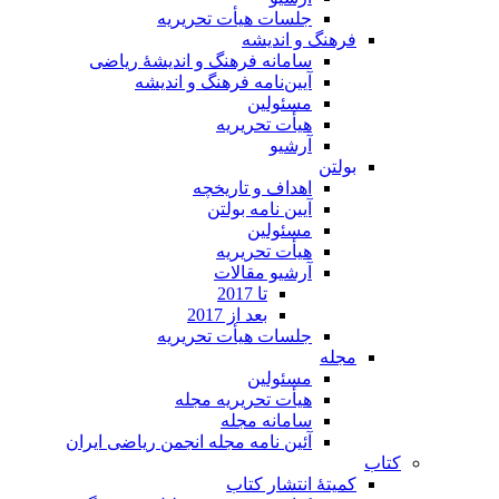
جلسات هیأت تحریریه
فرهنگ و اندیشه
سامانه فرهنگ و اندیشۀ ریاضی
آیین‌نامه فرهنگ و اندیشه
مسئولین
هیأت تحریریه
آرشیو
بولتن
اهداف و تاریخچه
آیین نامه بولتن
مسئولین
هیأت تحریریه
آرشیو مقالات
تا 2017
بعد از 2017
جلسات هیأت تحریریه
مجله
مسئولین
هیأت تحریریه مجله
سامانه مجله
آئین نامه مجله انجمن ریاضی ایران
کتاب
کمیتۀ انتشار کتاب