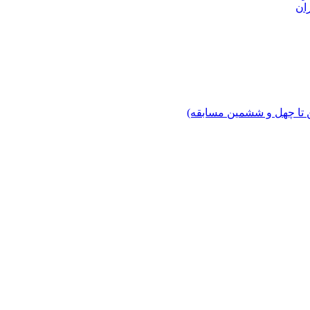
ان
 تا چهل‌ و ششمین مسابقه)