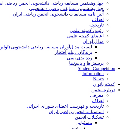
چهل‌و‌هفتمین مسابقه ریاضی دانشجویی انجمن ریاضی ایر
چهل‌و‌ششمین مسابقه ریاضی دانشجویی
آئین نامه مسابقات دانشجویی انجمن ریاضی ایران
اهداف
تاریخچه
رئیس کمیته علمی
اعضای کمیته علمی
مدال آوران
لیست مدال‌آوران مسابقه ریاضی دانشجویی (اولین
برندگان دیپلم افتخار
رده‌بندی تیمی
پرسش‌ها و پاسخ‌ها
Student Competition
Information
News
کمیته بانوان
درباره انجمن
معرفی
اهداف
تاریخچه و فهرست اعضای شورای اجرائی
اساسنامه انجمن ریاضی ایران
تشکیلات انجمن
مسئولین
رئیس