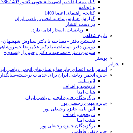
کتاب مسابقات ریاضی دانشجویی کشور1403-1386
واژه‌نامه
کتابچه راهنمای اعضا 1403
گزارش همایش ماهانه انجمن ریاضی ایران
در دست انتشار
ریاضیات، انفجار ادامه دارد.
تاریخ شفاهی
نخستین دفتر «مصاحبه با دکتر سیاوش شهشهان»
دومین دفتر «مصاحبه با دکتر غلامرضا خسروشاهی
سومین دفتر «مصاحبه با دکتر رحیم زارع‌نهندی»
پوستر
جوایز
اساس‌نامه اعطای جایزه‌ها و نشان‌های انجمن ریاضی ایر
جایزه انجمن ریاضی ایران برای خدمات برجسته-بنیانگذار 
آئین نامه
تاریخچه و اهداف
هیأت امنا
برگزیدگان جایزه انجمن ریاضی ایران
جایزه مهدی رجبعلی پور
آئین نامه جایزه رجبعلی پور
تاریخچه و اهداف
هیئت امنا
برگزیدگان جایزه رجبعلی پور
جایزه تقی فاطمی