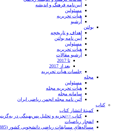
آیین‌نامه فرهنگ و اندیشه
مسئولین
هیأت تحریریه
آرشیو
بولتن
اهداف و تاریخچه
آیین نامه بولتن
مسئولین
هیأت تحریریه
آرشیو مقالات
تا 2017
بعد از 2017
جلسات هیأت تحریریه
مجله
مسئولین
هیأت تحریریه مجله
سامانه مجله
آئین نامه مجله انجمن ریاضی ایران
کتاب
کمیتۀ انتشار کتاب
کتاب <<تجزیه و تحلیل پس‌بهینگی در به‌گزی
انفجار ریاضیات
مسأله‌های مسابقات ریاضی دانشجویی کشور (1385-1352)