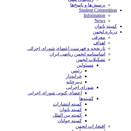
پرسش‌ها و پاسخ‌ها
Student Competition
Information
News
کمیته بانوان
درباره انجمن
معرفی
اهداف
تاریخچه و فهرست اعضای شورای اجرائی
اساسنامه انجمن ریاضی ایران
تشکیلات انجمن
مسئولین
رئیس
خزانه‌دار
دبیرخانه
شورای اجرایی
اعضای کنونی شورای اجرایی
کمیته‌ها
کمیته انتشارات
کمیته بانوان
کمیته بین الملل
کمیته جوانان
افتخارات انجمن