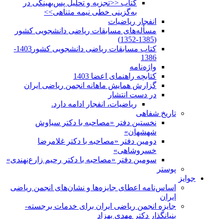
کتاب <<تجزیه و تحلیل پس‌بهینگی در
به‌گزینی خطی نیمه متناهی>>
انفجار ریاضیات
مسأله‌های مسابقات ریاضی دانشجویی کشور
(1385-1352)
کتاب مسابقات ریاضی دانشجویی کشور1403-
1386
واژه‌نامه
کتابچه راهنمای اعضا 1403
گزارش همایش ماهانه انجمن ریاضی ایران
در دست انتشار
ریاضیات، انفجار ادامه دارد.
تاریخ شفاهی
نخستین دفتر «مصاحبه با دکتر سیاوش
شهشهان»
دومین دفتر «مصاحبه با دکتر غلامرضا
خسروشاهی»
سومین دفتر «مصاحبه با دکتر رحیم زارع‌نهندی»
پوستر
جوایز
اساس‌نامه اعطای جایزه‌ها و نشان‌های انجمن ریاضی
ایران
جایزه انجمن ریاضی ایران برای خدمات برجسته-
بنیانگذار دکتر مهدی بهزاد