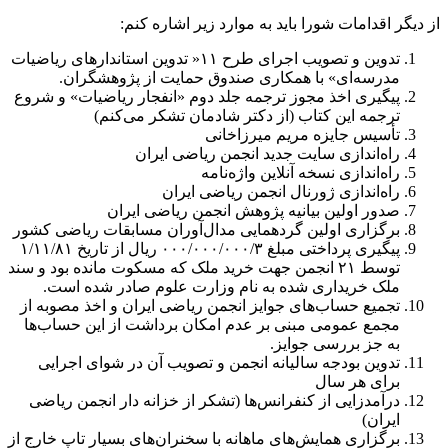
از دیگر اقدامات شورا باید به موارد زیر اشاره کنم:
تدوین و تصویب اجرای طرح ۱۱« تدوین استاندارهای ریاضیات
مدرسه‌ای» با همکاری صندوق حمایت از پژوهشگران.
پیگیری اخذ مجوز ترجمه جلد دوم «انفجار ریاضیات» و شروع
ترجمه این کتاب (از دکتر شادمان تشکر می‌کنم)
تأسیس جایزه مریم میرزاخانی
راه‌اندازی سایت جدید انجمن ریاضی ایران
راه‌اندازی نسخه آنلاین واژه‌نامه
راه‌اندازی ژورنال انجمن ریاضی ایران
صدور اولین بیانیه پژوهش انجمن ریاضی ایران
برگزاری اولین گردهمایی مدال‌آوران مسابقات ریاضی کشور
پیگیری پرداختی مبلغ ۰۰۰/۰۰۰/۰۰۰/۳ ریال از تاریخ ۱/۱۱/۸۱
توسط ۲۱ انجمن جهت خرید ملک که مسکوت مانده بود و سند
ملک خریداری شده به نام وزارت علوم صادر شده است.
تجمیع حساب‌های جوایز انجمن ریاضی ایران و اخذ مصوبه از
مجمع عمومی مبنی بر عدم امکان برداشت از این حساب‌ها
به جز بررسی جوایز.
تدوین بودجه سالیانه انجمن و تصویب آن در شوای اجرایی
برای هر سال
درآمدزایی از کنفرانس‌ها (تشکر از خزانه دار انجمن ریاضی
ایران)
برگزاری همایش‌های ماهانه با سخنران‌های بسیار تاپ خارج از