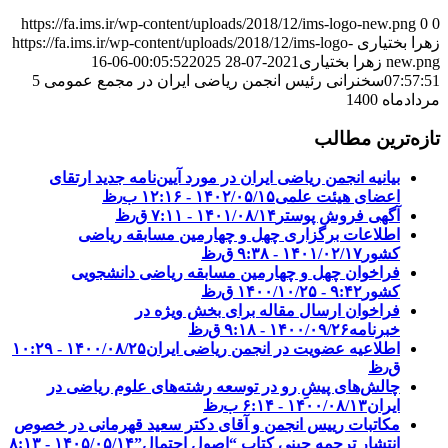
https://fa.ims.ir/wp-content/uploads/2018/12/ims-logo-new.png
0
0
زهرا بختیاری
https://fa.ims.ir/wp-content/uploads/2018/12/ims-logo-
new.png
زهرا بختیاری
2021-07-28 00:05:52
2025-06-16
07:57:51
سخنرانی رئیس انجمن ریاضی ایران در مجمع عمومی 5
مردادماه 1400
تازه‌ترین مطالب
بیانیه انجمن ریاضی ایران در مورد آیین‌نامه جدید ارتقای
اعضای هیئت علمی
۱۴۰۲/۰۵/۱۵ - ۱۲:۱۶ ب٫ظ
آگهی فروش پوستر
۱۴۰۱/۰۸/۱۴ - ۷:۱۱ ق٫ظ
اطلاعات برگزاری چهل و چهارمین مسابقه ریاضی
کشور
۱۴۰۱/۰۲/۱۷ - ۹:۳۸ ق٫ظ
فراخوان چهل و چهارمین مسابقه ریاضی دانشجویی
کشور‎‎
۱۴۰۰/۱۰/۲۵ - ۹:۴۲ ق٫ظ
فراخوان ارسال مقاله برای بخش ویژه در
خبرنامه
۱۴۰۰/۰۹/۲۶ - ۹:۱۸ ق٫ظ
اطلاعیه عضویت در انجمن ریاضی ایران
۱۴۰۰/۰۸/۲۵ - ۱۰:۲۹
ق٫ظ
چالش‌های پیشِ رو در توسعه رشته‌های علوم ریاضی در
ایران
۱۴۰۰/۰۸/۱۳ - ۶:۱۴ ب٫ظ
مکاتبات رییس انجمن و آقای دکتر سعید قهرمانی در خصوص
انتشار ترجمه چینی کتاب “اصول احتمال”
۱۴۰۵/۰۵/۱۴ - ۸:۱۳