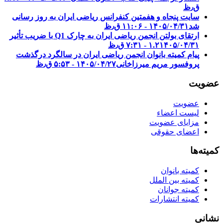
ق٫ظ
سایت پنجاه و هفمتین کنفرانس ریاضی ایران به روز رسانی
شد
۱۴۰۵/۰۴/۳۱ - ۱۱:۰۶ ق٫ظ
ارتقای بولتن انجمن ریاضی ایران به چارک Q1 با ضریب تأثیر
۱۴۰۵/۰۴/۳۱ - ۷:۳۱ ق٫ظ
۱.۲
پیام کمیته بانوان انجمن ریاضی ایران در سالگرد درگذشت
پروفسور مریم میرزاخانی
۱۴۰۵/۰۴/۲۷ - ۵:۵۳ ق٫ظ
عضویت
عضویت
لیست اعضاء
مزایای عضویت
اعضای حقوقی
کمیته‌ها
کمیته بانوان
کمیته بین الملل
کمیته جوانان
کمیته انتشارات
نشانی