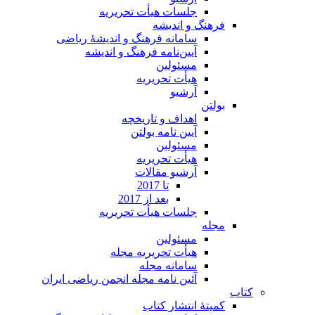
جلسات هیأت تحریریه
فرهنگ و اندیشه
سامانه فرهنگ و اندیشۀ ریاضی
آیین‌نامه فرهنگ و اندیشه
مسئولین
هیأت تحریریه
آرشیو
بولتن
اهداف و تاریخچه
آیین نامه بولتن
مسئولین
هیأت تحریریه
آرشیو مقالات
تا 2017
بعد از 2017
جلسات هیأت تحریریه
مجله
مسئولین
هیأت تحریریه مجله
سامانه مجله
آئین نامه مجله انجمن ریاضی ایران
کتاب
کمیتۀ انتشار کتاب