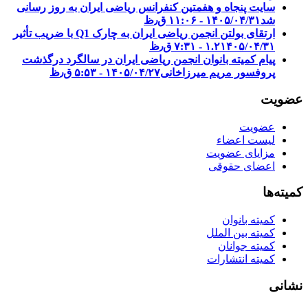
سایت پنجاه و هفمتین کنفرانس ریاضی ایران به روز رسانی
شد
۱۴۰۵/۰۴/۳۱ - ۱۱:۰۶ ق٫ظ
ارتقای بولتن انجمن ریاضی ایران به چارک Q1 با ضریب تأثیر
۱۴۰۵/۰۴/۳۱ - ۷:۳۱ ق٫ظ
۱.۲
پیام کمیته بانوان انجمن ریاضی ایران در سالگرد درگذشت
پروفسور مریم میرزاخانی
۱۴۰۵/۰۴/۲۷ - ۵:۵۳ ق٫ظ
عضویت
عضویت
لیست اعضاء
مزایای عضویت
اعضای حقوقی
کمیته‌ها
کمیته بانوان
کمیته بین الملل
کمیته جوانان
کمیته انتشارات
نشانی