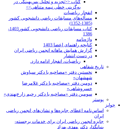
کتاب <<تجزیه و تحلیل پس‌بهینگی در
به‌گزینی خطی نیمه متناهی>>
انفجار ریاضیات
مسأله‌های مسابقات ریاضی دانشجویی کشور
(1385-1352)
کتاب مسابقات ریاضی دانشجویی کشور1403-
1386
واژه‌نامه
کتابچه راهنمای اعضا 1403
گزارش همایش ماهانه انجمن ریاضی ایران
در دست انتشار
ریاضیات، انفجار ادامه دارد.
تاریخ شفاهی
نخستین دفتر «مصاحبه با دکتر سیاوش
شهشهان»
دومین دفتر «مصاحبه با دکتر غلامرضا
خسروشاهی»
سومین دفتر «مصاحبه با دکتر رحیم زارع‌نهندی»
پوستر
جوایز
اساس‌نامه اعطای جایزه‌ها و نشان‌های انجمن ریاضی
ایران
جایزه انجمن ریاضی ایران برای خدمات برجسته-
بنیانگذار دکتر مهدی بهزاد