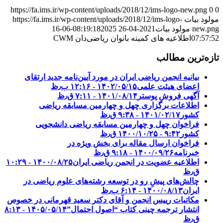
https://fa.ims.ir/wp-content/uploads/2018/12/ims-logo-new.png
0
0
مولود بیات
https://fa.ims.ir/wp-content/uploads/2018/12/ims-logo-
new.png
مولود بیات
2021-04-26 08:19:18
2025-06-16
07:57:52
اطلاعیه های کمیته بانوان ریاضی‌دان CWM
تازه‌ترین مطالب
بیانیه انجمن ریاضی ایران در مورد آیین‌نامه جدید ارتقای
اعضای هیئت علمی
۱۴۰۲/۰۵/۱۵ - ۱۲:۱۶ ب٫ظ
آگهی فروش پوستر
۱۴۰۱/۰۸/۱۴ - ۷:۱۱ ق٫ظ
اطلاعات برگزاری چهل و چهارمین مسابقه ریاضی
کشور
۱۴۰۱/۰۲/۱۷ - ۹:۳۸ ق٫ظ
فراخوان چهل و چهارمین مسابقه ریاضی دانشجویی
کشور‎‎
۱۴۰۰/۱۰/۲۵ - ۹:۴۲ ق٫ظ
فراخوان ارسال مقاله برای بخش ویژه در
خبرنامه
۱۴۰۰/۰۹/۲۶ - ۹:۱۸ ق٫ظ
اطلاعیه عضویت در انجمن ریاضی ایران
۱۴۰۰/۰۸/۲۵ - ۱۰:۲۹
ق٫ظ
چالش‌های پیشِ رو در توسعه رشته‌های علوم ریاضی در
ایران
۱۴۰۰/۰۸/۱۳ - ۶:۱۴ ب٫ظ
مکاتبات رییس انجمن و آقای دکتر سعید قهرمانی در خصوص
انتشار ترجمه چینی کتاب “اصول احتمال”
۱۴۰۵/۰۵/۱۴ - ۸:۱۳
ق٫ظ