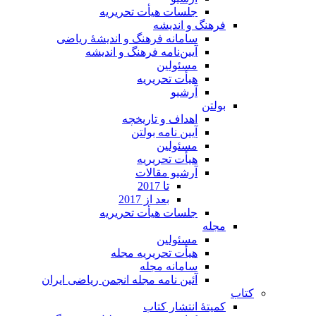
جلسات هیأت تحریریه
فرهنگ و اندیشه
سامانه فرهنگ و اندیشۀ ریاضی
آیین‌نامه فرهنگ و اندیشه
مسئولین
هیأت تحریریه
آرشیو
بولتن
اهداف و تاریخچه
آیین نامه بولتن
مسئولین
هیأت تحریریه
آرشیو مقالات
تا 2017
بعد از 2017
جلسات هیأت تحریریه
مجله
مسئولین
هیأت تحریریه مجله
سامانه مجله
آئین نامه مجله انجمن ریاضی ایران
کتاب
کمیتۀ انتشار کتاب