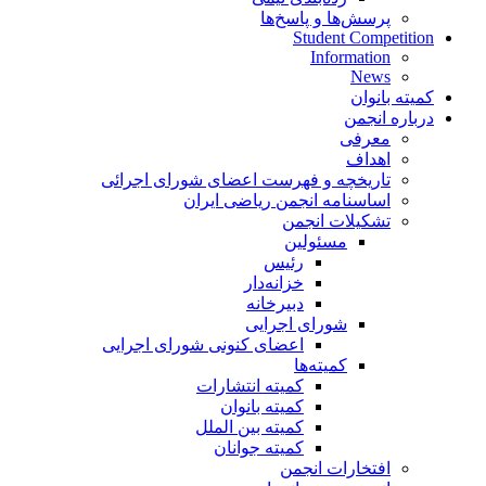
پرسش‌ها و پاسخ‌ها
Student Competition
Information
News
کمیته بانوان
درباره انجمن
معرفی
اهداف
تاریخچه و فهرست اعضای شورای اجرائی
اساسنامه انجمن ریاضی ایران
تشکیلات انجمن
مسئولین
رئیس
خزانه‌دار
دبیرخانه
شورای اجرایی
اعضای کنونی شورای اجرایی
کمیته‌ها
کمیته انتشارات
کمیته بانوان
کمیته بین الملل
کمیته جوانان
افتخارات انجمن