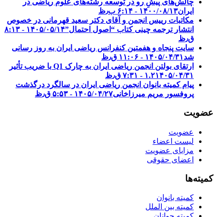
چالش‌های پیشِ رو در توسعه رشته‌های علوم ریاضی در
ایران
۱۴۰۰/۰۸/۱۳ - ۶:۱۴ ب٫ظ
مکاتبات رییس انجمن و آقای دکتر سعید قهرمانی در خصوص
انتشار ترجمه چینی کتاب “اصول احتمال”
۱۴۰۵/۰۵/۱۴ - ۸:۱۳
ق٫ظ
سایت پنجاه و هفمتین کنفرانس ریاضی ایران به روز رسانی
شد
۱۴۰۵/۰۴/۳۱ - ۱۱:۰۶ ق٫ظ
ارتقای بولتن انجمن ریاضی ایران به چارک Q1 با ضریب تأثیر
۱۴۰۵/۰۴/۳۱ - ۷:۳۱ ق٫ظ
۱.۲
پیام کمیته بانوان انجمن ریاضی ایران در سالگرد درگذشت
پروفسور مریم میرزاخانی
۱۴۰۵/۰۴/۲۷ - ۵:۵۳ ق٫ظ
عضویت
عضویت
لیست اعضاء
مزایای عضویت
اعضای حقوقی
کمیته‌ها
کمیته بانوان
کمیته بین الملل
کمیته جوانان