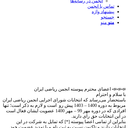
انجمن در رسانه‌ها
تماس با انجمن
پیشنهاد واژه
جستجو
منو
منو
📣📣📣 اعضای محترم پیوسته انجمن ریاضی ایران
با سلام و احترام
باستحضار می‌رساند که انتخابات شورای اجرایی انجمن ریاضی ایران
مربوط به دوره 1400 – 1403 پیش رو است و لازم به ذکر است؛ تنها
افرادی که در دوره مهر 99 – مهر 1400 عضویت ایشان فعال است
در این انتخابات حق رای دارند.
بنابراین از تمامی اعضا پیوسته [*] که تمایل به شرکت در این
انتخابات دارند و تاکنون نسبت به ثبت نام و یا تمدید عضویت خود