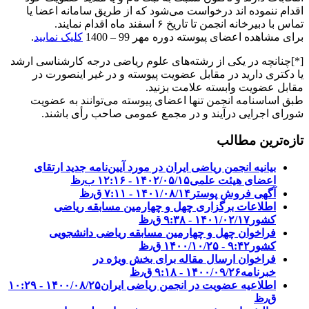
اقدام ننموده اند درخواست می‌شود که از طریق سامانه اعضا یا
تماس با دبیرخانه انجمن تا تاریخ ۶ اسفند ماه اقدام نمایند.
برای مشاهده اعضای پیوسته دوره مهر 99 – 1400
کلیک نمایید
.
[*]چنانچه در یکی از رشته‌های علوم ریاضی درجه کارشناسی ارشد
یا دکتری دارید در مقابل عضویت پیوسته و در غیر اینصورت در
مقابل عضویت وابسته علامت بزنید.
طبق اساسنامه انجمن تنها اعضای پیوسته می‌توانند به عضویت
شورای اجرایی درآیند و در مجمع عمومی صاحب رأی باشند.
تازه‌ترین مطالب
بیانیه انجمن ریاضی ایران در مورد آیین‌نامه جدید ارتقای
اعضای هیئت علمی
۱۴۰۲/۰۵/۱۵ - ۱۲:۱۶ ب٫ظ
آگهی فروش پوستر
۱۴۰۱/۰۸/۱۴ - ۷:۱۱ ق٫ظ
اطلاعات برگزاری چهل و چهارمین مسابقه ریاضی
کشور
۱۴۰۱/۰۲/۱۷ - ۹:۳۸ ق٫ظ
فراخوان چهل و چهارمین مسابقه ریاضی دانشجویی
کشور‎‎
۱۴۰۰/۱۰/۲۵ - ۹:۴۲ ق٫ظ
فراخوان ارسال مقاله برای بخش ویژه در
خبرنامه
۱۴۰۰/۰۹/۲۶ - ۹:۱۸ ق٫ظ
اطلاعیه عضویت در انجمن ریاضی ایران
۱۴۰۰/۰۸/۲۵ - ۱۰:۲۹
ق٫ظ