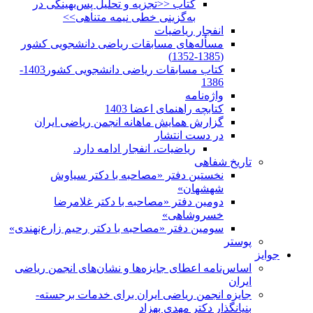
کتاب <<تجزیه و تحلیل پس‌بهینگی در
به‌گزینی خطی نیمه متناهی>>
انفجار ریاضیات
مسأله‌های مسابقات ریاضی دانشجویی کشور
(1385-1352)
کتاب مسابقات ریاضی دانشجویی کشور1403-
1386
واژه‌نامه
کتابچه راهنمای اعضا 1403
گزارش همایش ماهانه انجمن ریاضی ایران
در دست انتشار
ریاضیات، انفجار ادامه دارد.
تاریخ شفاهی
نخستین دفتر «مصاحبه با دکتر سیاوش
شهشهان»
دومین دفتر «مصاحبه با دکتر غلامرضا
خسروشاهی»
سومین دفتر «مصاحبه با دکتر رحیم زارع‌نهندی»
پوستر
جوایز
اساس‌نامه اعطای جایزه‌ها و نشان‌های انجمن ریاضی
ایران
جایزه انجمن ریاضی ایران برای خدمات برجسته-
بنیانگذار دکتر مهدی بهزاد