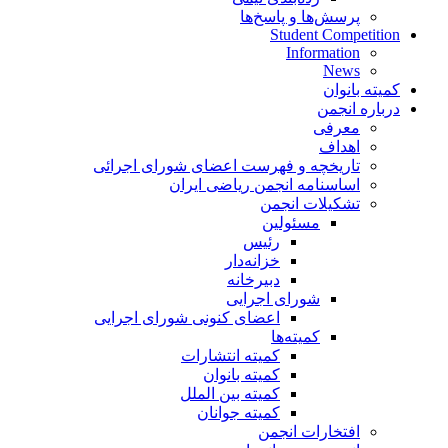
پرسش‌ها و پاسخ‌ها
Student Competition
Information
News
کمیته بانوان
درباره انجمن
معرفی
اهداف
تاریخچه و فهرست اعضای شورای اجرائی
اساسنامه انجمن ریاضی ایران
تشکیلات انجمن
مسئولین
رئیس
خزانه‌دار
دبیرخانه
شورای اجرایی
اعضای کنونی شورای اجرایی
کمیته‌ها
کمیته انتشارات
کمیته بانوان
کمیته بین الملل
کمیته جوانان
افتخارات انجمن