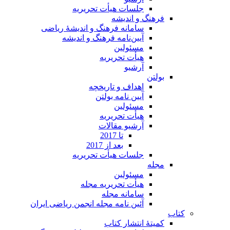
جلسات هیأت تحریریه
فرهنگ و اندیشه
سامانه فرهنگ و اندیشۀ ریاضی
آیین‌نامه فرهنگ و اندیشه
مسئولین
هیأت تحریریه
آرشیو
بولتن
اهداف و تاریخچه
آیین نامه بولتن
مسئولین
هیأت تحریریه
آرشیو مقالات
تا 2017
بعد از 2017
جلسات هیأت تحریریه
مجله
مسئولین
هیأت تحریریه مجله
سامانه مجله
آئین نامه مجله انجمن ریاضی ایران
کتاب
کمیتۀ انتشار کتاب