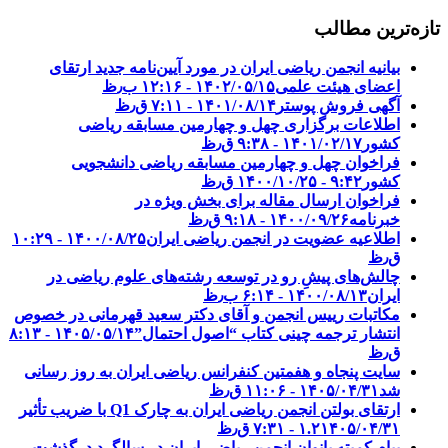
تازه‌ترین مطالب
بیانیه انجمن ریاضی ایران در مورد آیین‌نامه جدید ارتقای
اعضای هیئت علمی
۱۴۰۲/۰۵/۱۵ - ۱۲:۱۶ ب٫ظ
آگهی فروش پوستر
۱۴۰۱/۰۸/۱۴ - ۷:۱۱ ق٫ظ
اطلاعات برگزاری چهل و چهارمین مسابقه ریاضی
کشور
۱۴۰۱/۰۲/۱۷ - ۹:۳۸ ق٫ظ
فراخوان چهل و چهارمین مسابقه ریاضی دانشجویی
کشور‎‎
۱۴۰۰/۱۰/۲۵ - ۹:۴۲ ق٫ظ
فراخوان ارسال مقاله برای بخش ویژه در
خبرنامه
۱۴۰۰/۰۹/۲۶ - ۹:۱۸ ق٫ظ
اطلاعیه عضویت در انجمن ریاضی ایران
۱۴۰۰/۰۸/۲۵ - ۱۰:۲۹
ق٫ظ
چالش‌های پیشِ رو در توسعه رشته‌های علوم ریاضی در
ایران
۱۴۰۰/۰۸/۱۳ - ۶:۱۴ ب٫ظ
مکاتبات رییس انجمن و آقای دکتر سعید قهرمانی در خصوص
انتشار ترجمه چینی کتاب “اصول احتمال”
۱۴۰۵/۰۵/۱۴ - ۸:۱۳
ق٫ظ
سایت پنجاه و هفمتین کنفرانس ریاضی ایران به روز رسانی
شد
۱۴۰۵/۰۴/۳۱ - ۱۱:۰۶ ق٫ظ
ارتقای بولتن انجمن ریاضی ایران به چارک Q1 با ضریب تأثیر
۱۴۰۵/۰۴/۳۱ - ۷:۳۱ ق٫ظ
۱.۲
پیام کمیته بانوان انجمن ریاضی ایران در سالگرد درگذشت