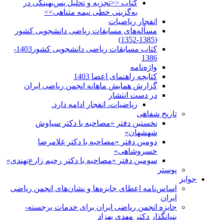
کتاب <<تجزیه و تحلیل پس‌بهینگی در
به‌گزینی خطی نیمه متناهی>>
انفجار ریاضیات
مسأله‌های مسابقات ریاضی دانشجویی کشور
(1385-1352)
کتاب مسابقات ریاضی دانشجویی کشور1403-
1386
واژه‌نامه
کتابچه راهنمای اعضا 1403
گزارش همایش ماهانه انجمن ریاضی ایران
در دست انتشار
ریاضیات، انفجار ادامه دارد.
تاریخ شفاهی
نخستین دفتر «مصاحبه با دکتر سیاوش
شهشهان»
دومین دفتر «مصاحبه با دکتر غلامرضا
خسروشاهی»
سومین دفتر «مصاحبه با دکتر رحیم زارع‌نهندی»
پوستر
جوایز
اساس‌نامه اعطای جایزه‌ها و نشان‌های انجمن ریاضی
ایران
جایزه انجمن ریاضی ایران برای خدمات برجسته-
بنیانگذار دکتر مهدی بهزاد