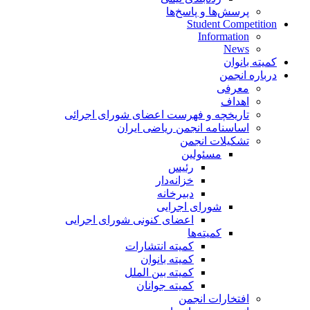
پرسش‌ها و پاسخ‌ها
Student Competition
Information
News
کمیته بانوان
درباره انجمن
معرفی
اهداف
تاریخچه و فهرست اعضای شورای اجرائی
اساسنامه انجمن ریاضی ایران
تشکیلات انجمن
مسئولین
رئیس
خزانه‌دار
دبیرخانه
شورای اجرایی
اعضای کنونی شورای اجرایی
کمیته‌ها
کمیته انتشارات
کمیته بانوان
کمیته بین الملل
کمیته جوانان
افتخارات انجمن