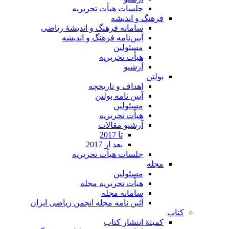
جلسات هیأت تحریریه
فرهنگ و اندیشه
سامانه فرهنگ و اندیشۀ ریاضی
آیین‌نامه فرهنگ و اندیشه
مسئولین
هیأت تحریریه
آرشیو
بولتن
اهداف و تاریخچه
آیین نامه بولتن
مسئولین
هیأت تحریریه
آرشیو مقالات
تا 2017
بعد از 2017
جلسات هیأت تحریریه
مجله
مسئولین
هیأت تحریریه مجله
سامانه مجله
آئین نامه مجله انجمن ریاضی ایران
کتاب
کمیتۀ انتشار کتاب