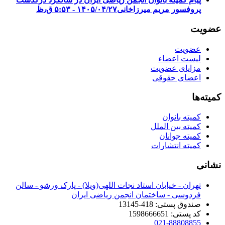
پروفسور مریم میرزاخانی
۱۴۰۵/۰۴/۲۷ - ۵:۵۳ ق٫ظ
عضویت
عضویت
لیست اعضاء
مزایای عضویت
اعضای حقوقی
کمیته‌ها
کمیته بانوان
کمیته بین الملل
کمیته جوانان
کمیته انتشارات
نشانی
تهران - خیابان استاد نجات اللهی(ویلا) - پارک ورشو - سالن
فردوسی - ساختمان انجمن ریاضی ایران
صندوق پستی: 418-13145
کد پستی: 1598666651
021-88808855