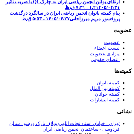
ارتقای بولتن انجمن ریاضی ایران به چارک Q1 با ضریب تأثیر
۱۴۰۵/۰۴/۳۱ - ۷:۳۱ ق٫ظ
۱.۲
پیام کمیته بانوان انجمن ریاضی ایران در سالگرد درگذشت
پروفسور مریم میرزاخانی
۱۴۰۵/۰۴/۲۷ - ۵:۵۳ ق٫ظ
عضویت
عضویت
لیست اعضاء
مزایای عضویت
اعضای حقوقی
کمیته‌ها
کمیته بانوان
کمیته بین الملل
کمیته جوانان
کمیته انتشارات
نشانی
تهران - خیابان استاد نجات اللهی(ویلا) - پارک ورشو - سالن
فردوسی - ساختمان انجمن ریاضی ایران