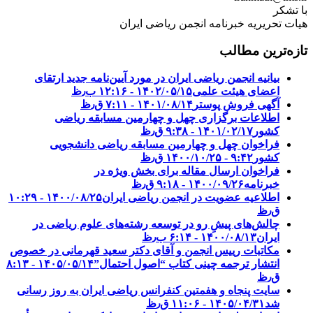
با تشکر
هیات تحریریه خبرنامه انجمن ریاضی ایران
تازه‌ترین مطالب
بیانیه انجمن ریاضی ایران در مورد آیین‌نامه جدید ارتقای
اعضای هیئت علمی
۱۴۰۲/۰۵/۱۵ - ۱۲:۱۶ ب٫ظ
آگهی فروش پوستر
۱۴۰۱/۰۸/۱۴ - ۷:۱۱ ق٫ظ
اطلاعات برگزاری چهل و چهارمین مسابقه ریاضی
کشور
۱۴۰۱/۰۲/۱۷ - ۹:۳۸ ق٫ظ
فراخوان چهل و چهارمین مسابقه ریاضی دانشجویی
کشور‎‎
۱۴۰۰/۱۰/۲۵ - ۹:۴۲ ق٫ظ
فراخوان ارسال مقاله برای بخش ویژه در
خبرنامه
۱۴۰۰/۰۹/۲۶ - ۹:۱۸ ق٫ظ
اطلاعیه عضویت در انجمن ریاضی ایران
۱۴۰۰/۰۸/۲۵ - ۱۰:۲۹
ق٫ظ
چالش‌های پیشِ رو در توسعه رشته‌های علوم ریاضی در
ایران
۱۴۰۰/۰۸/۱۳ - ۶:۱۴ ب٫ظ
مکاتبات رییس انجمن و آقای دکتر سعید قهرمانی در خصوص
انتشار ترجمه چینی کتاب “اصول احتمال”
۱۴۰۵/۰۵/۱۴ - ۸:۱۳
ق٫ظ
سایت پنجاه و هفمتین کنفرانس ریاضی ایران به روز رسانی
شد
۱۴۰۵/۰۴/۳۱ - ۱۱:۰۶ ق٫ظ