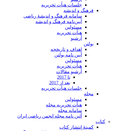
جلسات هیأت تحریریه
فرهنگ و اندیشه
سامانه فرهنگ و اندیشۀ ریاضی
آیین‌نامه فرهنگ و اندیشه
مسئولین
هیأت تحریریه
آرشیو
بولتن
اهداف و تاریخچه
آیین نامه بولتن
مسئولین
هیأت تحریریه
آرشیو مقالات
تا 2017
بعد از 2017
جلسات هیأت تحریریه
مجله
مسئولین
هیأت تحریریه مجله
سامانه مجله
آئین نامه مجله انجمن ریاضی ایران
کتاب
کمیتۀ انتشار کتاب