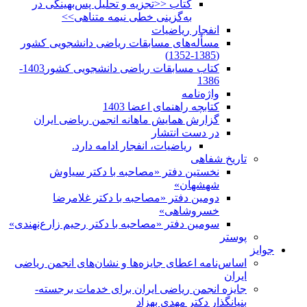
کتاب <<تجزیه و تحلیل پس‌بهینگی در
به‌گزینی خطی نیمه متناهی>>
انفجار ریاضیات
مسأله‌های مسابقات ریاضی دانشجویی کشور
(1385-1352)
کتاب مسابقات ریاضی دانشجویی کشور1403-
1386
واژه‌نامه
کتابچه راهنمای اعضا 1403
گزارش همایش ماهانه انجمن ریاضی ایران
در دست انتشار
ریاضیات، انفجار ادامه دارد.
تاریخ شفاهی
نخستین دفتر «مصاحبه با دکتر سیاوش
شهشهان»
دومین دفتر «مصاحبه با دکتر غلامرضا
خسروشاهی»
سومین دفتر «مصاحبه با دکتر رحیم زارع‌نهندی»
پوستر
جوایز
اساس‌نامه اعطای جایزه‌ها و نشان‌های انجمن ریاضی
ایران
جایزه انجمن ریاضی ایران برای خدمات برجسته-
بنیانگذار دکتر مهدی بهزاد