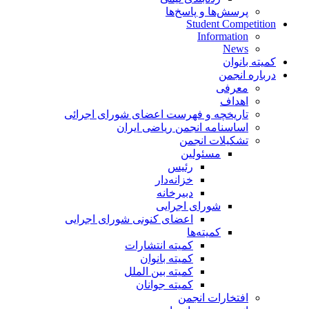
پرسش‌ها و پاسخ‌ها
Student Competition
Information
News
کمیته بانوان
درباره انجمن
معرفی
اهداف
تاریخچه و فهرست اعضای شورای اجرائی
اساسنامه انجمن ریاضی ایران
تشکیلات انجمن
مسئولین
رئیس
خزانه‌دار
دبیرخانه
شورای اجرایی
اعضای کنونی شورای اجرایی
کمیته‌ها
کمیته انتشارات
کمیته بانوان
کمیته بین الملل
کمیته جوانان
افتخارات انجمن