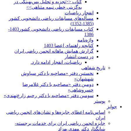
کتاب <<تجزیه و تحلیل پس‌بهینگی در
به‌گزینی خطی نیمه متناهی>>
انفجار ریاضیات
مسأله‌های مسابقات ریاضی دانشجویی کشور
(1385-1352)
کتاب مسابقات ریاضی دانشجویی کشور1403-
1386
واژه‌نامه
کتابچه راهنمای اعضا 1403
گزارش همایش ماهانه انجمن ریاضی ایران
در دست انتشار
ریاضیات، انفجار ادامه دارد.
تاریخ شفاهی
نخستین دفتر «مصاحبه با دکتر سیاوش
شهشهان»
دومین دفتر «مصاحبه با دکتر غلامرضا
خسروشاهی»
سومین دفتر «مصاحبه با دکتر رحیم زارع‌نهندی»
پوستر
جوایز
اساس‌نامه اعطای جایزه‌ها و نشان‌های انجمن ریاضی
ایران
جایزه انجمن ریاضی ایران برای خدمات برجسته-
بنیانگذار دکتر مهدی بهزاد