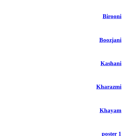
Birooni
Boozjani
Kashani
Kharazmi
Khayam
poster 1