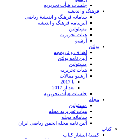
جلسات هیأت تحریریه
فرهنگ و اندیشه
سامانه فرهنگ و اندیشۀ ریاضی
آیین‌نامه فرهنگ و اندیشه
مسئولین
هیأت تحریریه
آرشیو
بولتن
اهداف و تاریخچه
آیین نامه بولتن
مسئولین
هیأت تحریریه
آرشیو مقالات
تا 2017
بعد از 2017
جلسات هیأت تحریریه
مجله
مسئولین
هیأت تحریریه مجله
سامانه مجله
آئین نامه مجله انجمن ریاضی ایران
کتاب
کمیتۀ انتشار کتاب