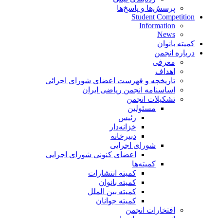
پرسش‌ها و پاسخ‌ها
Student Competition
Information
News
کمیته بانوان
درباره انجمن
معرفی
اهداف
تاریخچه و فهرست اعضای شورای اجرائی
اساسنامه انجمن ریاضی ایران
تشکیلات انجمن
مسئولین
رئیس
خزانه‌دار
دبیرخانه
شورای اجرایی
اعضای کنونی شورای اجرایی
کمیته‌ها
کمیته انتشارات
کمیته بانوان
کمیته بین الملل
کمیته جوانان
افتخارات انجمن