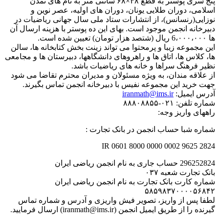
پنج سری پوستر به قطع ۴۸×۶۸ سانتی متر به نام های تمدن
اسلامی، دوران طلایی یونان، دوران های اولیه، عصر نوین و
نوزایی(رنسانس)، از انتشارات ستاد ملی سال جهانی ریاضیات در
دبیرخانه انجمن موجود است. بهای این ده پوستر با هزینه ارسال آن
ها 6،۰۰۰،۰۰۰ ریال (شتصد هزار تومان) تعیین شده است.
این مجموعه زیبا و پرمحتوا می تواند زینت بخش کتابخانه ها، سالن
ها، کلاس ها، اتاق ها و راهروهای دانشگاهها، دبیرستان ها و مجامعی
نظیر فرهنگ سراها و خانه های ریاضیات باشد.
از علاقه مندان، به ویژه مسئولان و مدیران محترم تقاضا می شود
جهت خرید این مجموعه نفیس با دبیرخانه انجمن تماس بگیرند.
آدرس ایمیل:
iranmath@ims.ir
شماره تلفن: ۰۲۱-۸۸۸۰۸۸۵۵
راههای واریز وجه:
شماره شبا حساب انجمن در بانک تجارت :
IR 0601 8000 0000 0002 9625 2824
296252824 حساب جاری به نام انجمن ریاضی ایران
بانک تجارت شعبه ۰۳۷
‌شماره کارت بانک تجارت به نام انجمن ریاضی ایران
۵۸۵۹۸۳۷۰۰۰۰۵۶۸۴۲
لطفا پس از واریز، تصویر فیش واریزی و آدرس و شماره تماس
گیرنده را از طریق ایمیل انجمن (iranmath@ims.ir) ارسال فرمایید.