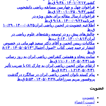
کشور
۱۴۰۱/۰۲/۱۷ - ۹:۳۸ ق٫ظ
فراخوان چهل و چهارمین مسابقه ریاضی دانشجویی
کشور‎‎
۱۴۰۰/۱۰/۲۵ - ۹:۴۲ ق٫ظ
فراخوان ارسال مقاله برای بخش ویژه در
خبرنامه
۱۴۰۰/۰۹/۲۶ - ۹:۱۸ ق٫ظ
اطلاعیه عضویت در انجمن ریاضی ایران
۱۴۰۰/۰۸/۲۵ - ۱۰:۲۹
ق٫ظ
چالش‌های پیشِ رو در توسعه رشته‌های علوم ریاضی در
ایران
۱۴۰۰/۰۸/۱۳ - ۶:۱۴ ب٫ظ
مکاتبات رییس انجمن و آقای دکتر سعید قهرمانی در خصوص
انتشار ترجمه چینی کتاب “اصول احتمال”
۱۴۰۵/۰۵/۱۴ - ۸:۱۳
ق٫ظ
سایت پنجاه و هفمتین کنفرانس ریاضی ایران به روز رسانی
شد
۱۴۰۵/۰۴/۳۱ - ۱۱:۰۶ ق٫ظ
ارتقای بولتن انجمن ریاضی ایران به چارک Q1 با ضریب تأثیر
۱۴۰۵/۰۴/۳۱ - ۷:۳۱ ق٫ظ
۱.۲
پیام کمیته بانوان انجمن ریاضی ایران در سالگرد درگذشت
پروفسور مریم میرزاخانی
۱۴۰۵/۰۴/۲۷ - ۵:۵۳ ق٫ظ
عضویت
عضویت
لیست اعضاء