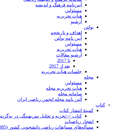
آیین‌نامه فرهنگ و اندیشه
مسئولین
هیأت تحریریه
آرشیو
بولتن
اهداف و تاریخچه
آیین نامه بولتن
مسئولین
هیأت تحریریه
آرشیو مقالات
تا 2017
بعد از 2017
جلسات هیأت تحریریه
مجله
مسئولین
هیأت تحریریه مجله
سامانه مجله
آئین نامه مجله انجمن ریاضی ایران
کتاب
کمیتۀ انتشار کتاب
کتاب <<تجزیه و تحلیل پس‌بهینگی در به‌گزی
انفجار ریاضیات
مسأله‌های مسابقات ریاضی دانشجویی کشور (1385-1352)