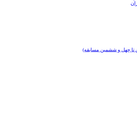
ان
 تا چهل‌ و ششمین مسابقه)