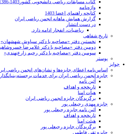
کتاب مسابقات ریاضی دانشجویی کشور1403-1386
واژه‌نامه
کتابچه راهنمای اعضا 1403
گزارش همایش ماهانه انجمن ریاضی ایران
در دست انتشار
ریاضیات، انفجار ادامه دارد.
تاریخ شفاهی
نخستین دفتر «مصاحبه با دکتر سیاوش شهشهان»
دومین دفتر «مصاحبه با دکتر غلامرضا خسروشاهی
سومین دفتر «مصاحبه با دکتر رحیم زارع‌نهندی»
پوستر
جوایز
اساس‌نامه اعطای جایزه‌ها و نشان‌های انجمن ریاضی ایر
جایزه انجمن ریاضی ایران برای خدمات برجسته-بنیانگذار 
آئین نامه
تاریخچه و اهداف
هیأت امنا
برگزیدگان جایزه انجمن ریاضی ایران
جایزه مهدی رجبعلی پور
آئین نامه جایزه رجبعلی پور
تاریخچه و اهداف
هیئت امنا
برگزیدگان جایزه رجبعلی پور
جایزه تقی فاطمی