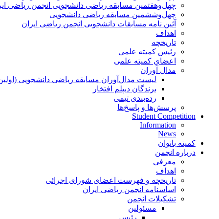
چهل‌و‌هفتمین مسابقه ریاضی دانشجویی انجمن ریاضی ایر
چهل‌و‌ششمین مسابقه ریاضی دانشجویی
آئین نامه مسابقات دانشجویی انجمن ریاضی ایران
اهداف
تاریخچه
رئیس کمیته علمی
اعضای کمیته علمی
مدال آوران
لیست مدال‌آوران مسابقه ریاضی دانشجویی (اولین
برندگان دیپلم افتخار
رده‌بندی تیمی
پرسش‌ها و پاسخ‌ها
Student Competition
Information
News
کمیته بانوان
درباره انجمن
معرفی
اهداف
تاریخچه و فهرست اعضای شورای اجرائی
اساسنامه انجمن ریاضی ایران
تشکیلات انجمن
مسئولین
رئیس