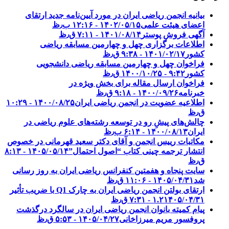
بیانیه انجمن ریاضی ایران در مورد آیین‌نامه جدید ارتقای
اعضای هیئت علمی
۱۴۰۲/۰۵/۱۵ - ۱۲:۱۶ ب٫ظ
آگهی فروش پوستر
۱۴۰۱/۰۸/۱۴ - ۷:۱۱ ق٫ظ
اطلاعات برگزاری چهل و چهارمین مسابقه ریاضی
کشور
۱۴۰۱/۰۲/۱۷ - ۹:۳۸ ق٫ظ
فراخوان چهل و چهارمین مسابقه ریاضی دانشجویی
کشور‎‎
۱۴۰۰/۱۰/۲۵ - ۹:۴۲ ق٫ظ
فراخوان ارسال مقاله برای بخش ویژه در
خبرنامه
۱۴۰۰/۰۹/۲۶ - ۹:۱۸ ق٫ظ
اطلاعیه عضویت در انجمن ریاضی ایران
۱۴۰۰/۰۸/۲۵ - ۱۰:۲۹
ق٫ظ
چالش‌های پیشِ رو در توسعه رشته‌های علوم ریاضی در
ایران
۱۴۰۰/۰۸/۱۳ - ۶:۱۴ ب٫ظ
مکاتبات رییس انجمن و آقای دکتر سعید قهرمانی در خصوص
انتشار ترجمه چینی کتاب “اصول احتمال”
۱۴۰۵/۰۵/۱۴ - ۸:۱۳
ق٫ظ
سایت پنجاه و هفمتین کنفرانس ریاضی ایران به روز رسانی
شد
۱۴۰۵/۰۴/۳۱ - ۱۱:۰۶ ق٫ظ
ارتقای بولتن انجمن ریاضی ایران به چارک Q1 با ضریب تأثیر
۱۴۰۵/۰۴/۳۱ - ۷:۳۱ ق٫ظ
۱.۲
پیام کمیته بانوان انجمن ریاضی ایران در سالگرد درگذشت
پروفسور مریم میرزاخانی
۱۴۰۵/۰۴/۲۷ - ۵:۵۳ ق٫ظ