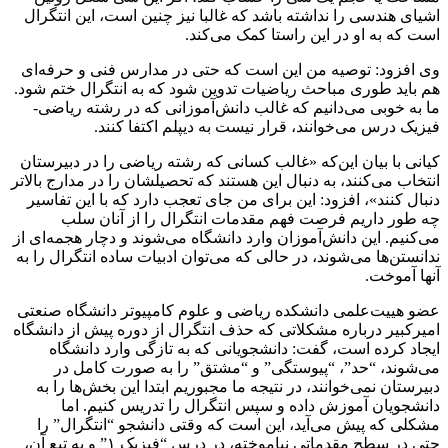
اشیای هندسی را نداشته باشد که غالبا نیز چنین است، این انتگرال
است که به او در این راستا کمک می‌کند.
وی افزود: توصیه من این است که حتی در مدارس فنی و حرفه‌ای
هم باید طوری مباحث ریاضیات تدوین شود که به انتگرال ختم شود.
ما به خوبی می‌دانیم که غالب دانش‌آموزانی که در رشته ریاضی-
فیزیک درس می‌خوانند، قرار نیست به دیپلم اکتفا کنند.
کیانی با بیان این‌که «غالب کسانی که رشته ریاضی را در دبیرستان
انتخاب می‌کنند، به دنبال این هستند که تحصیلشان را در مدارج بالاتر
دنبال کنند»، افزود: این برای من جای تعجب دارد که با این تفاسیر
چه طور داریم فرصت فهم مقدمات انتگرال را از آنان سلب
می‌کنیم. این دانش‌آموزان وارد دانشگاه می‌شوند و دچار هجمه‌ای از
ندانستن‌ها می‌شوند، در حالی که می‌توان ادبیات ساده‌ انتگرال را به
آنها آموخت.
عضو هییت‌علمی دانشکده ریاضی و علوم کامپیوتر دانشگاه صنعتی
امیرکبیر درباره مشکلاتی که حذف انتگرال از دوره‌ پیش از دانشگاه
ایجاد کرده است، گفت: دانشجویانی که به تازگی وارد دانشگاه
می‌شوند، “حد”، “پیوستگی” و “مشتق” را به صورت کامل در
دبیرستان نمی‌خوانند، در نتیجه ما مجبوریم ابتدا این بخش‌ها را به
دانشجویان آموزش داده و سپس انتگرال را تدریس کنیم. اما
مشکلی که پیش می‌آید، این است که وقتی دانشجو “انتگرال” را
حتی در سطح مقدماتی نیاموخته، در درس “فیزیک ۱” و به تبع آن،