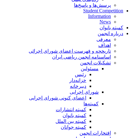
پرسش‌ها و پاسخ‌ها
Student Competition
Information
News
کمیته بانوان
درباره انجمن
معرفی
اهداف
تاریخچه و فهرست اعضای شورای اجرائی
اساسنامه انجمن ریاضی ایران
تشکیلات انجمن
مسئولین
رئیس
خزانه‌دار
دبیرخانه
شورای اجرایی
اعضای کنونی شورای اجرایی
کمیته‌ها
کمیته انتشارات
کمیته بانوان
کمیته بین الملل
کمیته جوانان
افتخارات انجمن