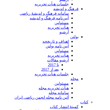
جلسات هیأت تحریریه
فرهنگ و اندیشه
سامانه فرهنگ و اندیشۀ ریاضی
آیین‌نامه فرهنگ و اندیشه
مسئولین
هیأت تحریریه
آرشیو
بولتن
اهداف و تاریخچه
آیین نامه بولتن
مسئولین
هیأت تحریریه
آرشیو مقالات
تا 2017
بعد از 2017
جلسات هیأت تحریریه
مجله
مسئولین
هیأت تحریریه مجله
سامانه مجله
آئین نامه مجله انجمن ریاضی ایران
کتاب
کمیتۀ انتشار کتاب