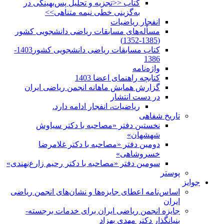
کتاب <<تجزیه و تحلیل پس‌بهینگی در
به‌گزینی خطی نیمه متناهی>>
انفجار ریاضیات
مسأله‌های مسابقات ریاضی دانشجویی کشور
(1385-1352)
کتاب مسابقات ریاضی دانشجویی کشور1403-
1386
واژه‌نامه
کتابچه راهنمای اعضا 1403
گزارش همایش ماهانه انجمن ریاضی ایران
در دست انتشار
ریاضیات، انفجار ادامه دارد.
تاریخ شفاهی
نخستین دفتر «مصاحبه با دکتر سیاوش
شهشهان»
دومین دفتر «مصاحبه با دکتر غلامرضا
خسروشاهی»
سومین دفتر «مصاحبه با دکتر رحیم زارع‌نهندی»
پوستر
جوایز
اساس‌نامه اعطای جایزه‌ها و نشان‌های انجمن ریاضی
ایران
جایزه انجمن ریاضی ایران برای خدمات برجسته-
بنیانگذار دکتر مهدی بهزاد