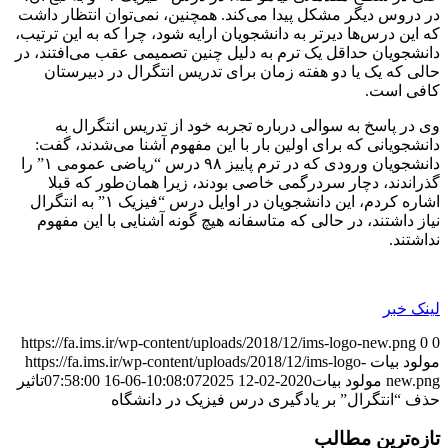
در دروس دیگر مشکل پیدا می‌کند. همچنین، نمی‌توان انتظار داشت
که این درس‌ها دیرتر به دانشجویان ارایه شود، چرا که به این ترتیب،
دانشجویان حداقل یک ترم به دلیل چنین تصمیمی عقب می‌افتند، در
حالی که یک یا دو هفته زمان برای تدریس انتگرال در دبیرستان
کافی است.
وی در پاسخ به سوالی درباره تجربه خود از تدریس انتگرال به
دانشجویانی که برای اولین بار با این مفهوم آشنا می‌شدند، گفت:
دانشجویان ورودی که در ترم پاییز ۹۸ درس “ریاضی عمومی ۱” را
گذراندند، دچار سردرگمی خاصی بودند، زیرا همان‌طور که قبلا
اشاره کردم، این دانشجویان در اوایل درس “فیزیک ۱” به انتگرال
نیاز داشتند، در حالی که متاسفانه هیچ گونه آشنایی با این مفهوم
نداشتند.
لینک خبر
https://fa.ims.ir/wp-content/uploads/2018/12/ims-logo-new.png
0
0
مولود بیات
https://fa.ims.ir/wp-content/uploads/2018/12/ims-logo-
new.png
مولود بیات
2020-02-12 10:08:07
2025-06-16 07:58:00
تاثیر
حذف “انتگرال” بر یادگیری درس فیزیک در دانشگاه
تازه‌ترین مطالب