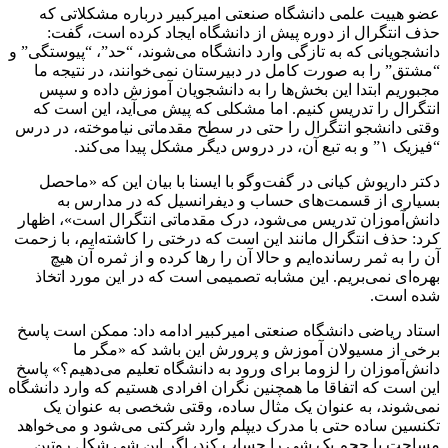
عضو هییت‌ علمی دانشگاه صنعتی امیرکبیر درباره مشکلاتی که
حذف انتگرال از دوره‌ پیش از دانشگاه ایجاد کرده است، گفت:
دانشجویانی که به تازگی وارد دانشگاه می‌شوند، “حد”، “پیوستگی” و
“مشتق” را به صورت کامل در دبیرستان نمی‌خوانند، در نتیجه ما
مجبوریم ابتدا این بخش‌ها را به دانشجویان آموزش داده و سپس
انتگرال را تدریس کنیم. اما مشکلی که پیش می‌آید، این است که
وقتی دانشجو انتگرال را حتی در سطح مقدماتی نیاموخته، در درس
“فیزیک ۱” و به تبع آن، در دروس دیگر مشکل پیدا می‌کند.
دکتر داریوش کیانی در گفت‌وگو با ایسنا با بیان این که «ماحصل
بسیاری از قسمت‌های حساب و دیفرانسیل که در مدارس به
دانش‌آموزان تدریس می‌شود، درک مقدماتی انتگرال است»، اظهار
کرد: حذف انتگرال مانند این است که درختی را کاشته‌ایم، با زحمت
آن را به ثمر رسانده‌ایم و حالا آن را رها کرده و از ثمره آن هیچ
بهره‌ای نمی‌بریم. این مشابه تصمیمی است که در این مورد اتخاذ
شده است.
استاد ریاضی دانشگاه صنعتی امیرکبیر ادامه داد: ممکن است پاسخ
برخی از مسیولان آموزش و پرورش این باشد که «مگر ما
دانش‌آموزان را لزوما برای ورود به دانشگاه تعلیم می‌دهیم؟» پاسخ
این است که اتفاقا ما همچنین نگران افرادی هستیم که وارد دانشگاه
نمی‌شوند، به عنوان یک مثال ساده، وقتی شخصی به عنوان یک
تکنسین ساده حتی با مدرک دیپلم وارد شرکتی می‌شود و می‌خواهد
مساحت یا حجم یک شی را حساب کند، اگر این شی شکل روتین