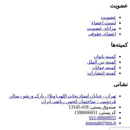
عضویت
عضویت
لیست اعضاء
مزایای عضویت
اعضای حقوقی
کمیته‌ها
کمیته بانوان
کمیته بین الملل
کمیته جوانان
کمیته انتشارات
نشانی
تهران - خیابان استاد نجات اللهی(ویلا) - پارک ورشو - سالن
فردوسی - ساختمان انجمن ریاضی ایران
صندوق پستی: 418-13145
کد پستی: 1598666651
021-88808855
iranmath@ims.ir