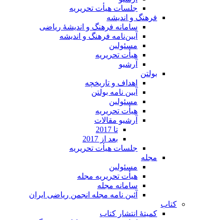
جلسات هیأت تحریریه
فرهنگ و اندیشه
سامانه فرهنگ و اندیشۀ ریاضی
آیین‌نامه فرهنگ و اندیشه
مسئولین
هیأت تحریریه
آرشیو
بولتن
اهداف و تاریخچه
آیین نامه بولتن
مسئولین
هیأت تحریریه
آرشیو مقالات
تا 2017
بعد از 2017
جلسات هیأت تحریریه
مجله
مسئولین
هیأت تحریریه مجله
سامانه مجله
آئین نامه مجله انجمن ریاضی ایران
کتاب
کمیتۀ انتشار کتاب