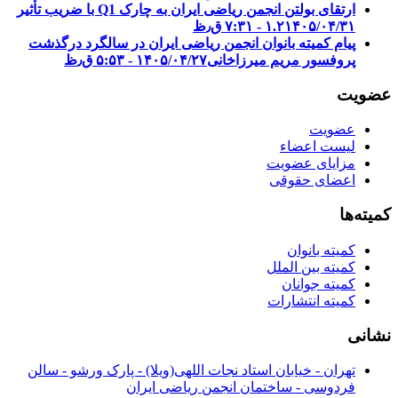
ارتقای بولتن انجمن ریاضی ایران به چارک Q1 با ضریب تأثیر
۱۴۰۵/۰۴/۳۱ - ۷:۳۱ ق٫ظ
۱.۲
پیام کمیته بانوان انجمن ریاضی ایران در سالگرد درگذشت
پروفسور مریم میرزاخانی
۱۴۰۵/۰۴/۲۷ - ۵:۵۳ ق٫ظ
عضویت
عضویت
لیست اعضاء
مزایای عضویت
اعضای حقوقی
کمیته‌ها
کمیته بانوان
کمیته بین الملل
کمیته جوانان
کمیته انتشارات
نشانی
تهران - خیابان استاد نجات اللهی(ویلا) - پارک ورشو - سالن
فردوسی - ساختمان انجمن ریاضی ایران