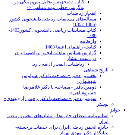
کتاب <<تجزیه و تحلیل پس‌بهینگی در
به‌گزینی خطی نیمه متناهی>>
انفجار ریاضیات
مسأله‌های مسابقات ریاضی دانشجویی کشور
(1385-1352)
کتاب مسابقات ریاضی دانشجویی کشور1403-
1386
واژه‌نامه
کتابچه راهنمای اعضا 1403
گزارش همایش ماهانه انجمن ریاضی ایران
در دست انتشار
ریاضیات، انفجار ادامه دارد.
تاریخ شفاهی
نخستین دفتر «مصاحبه با دکتر سیاوش
شهشهان»
دومین دفتر «مصاحبه با دکتر غلامرضا
خسروشاهی»
سومین دفتر «مصاحبه با دکتر رحیم زارع‌نهندی»
پوستر
جوایز
اساس‌نامه اعطای جایزه‌ها و نشان‌های انجمن ریاضی
ایران
جایزه انجمن ریاضی ایران برای خدمات برجسته-
بنیانگذار دکتر مهدی بهزاد