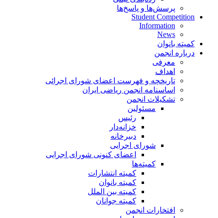
پرسش‌ها و پاسخ‌ها
Student Competition
Information
News
کمیته بانوان
درباره انجمن
معرفی
اهداف
تاریخچه و فهرست اعضای شورای اجرائی
اساسنامه انجمن ریاضی ایران
تشکیلات انجمن
مسئولین
رئیس
خزانه‌دار
دبیرخانه
شورای اجرایی
اعضای کنونی شورای اجرایی
کمیته‌ها
کمیته انتشارات
کمیته بانوان
کمیته بین الملل
کمیته جوانان
افتخارات انجمن