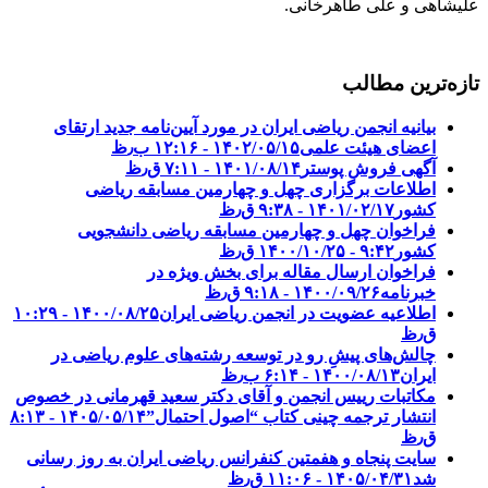
علیشاهی و علی طاهرخانی.
تازه‌ترین مطالب
بیانیه انجمن ریاضی ایران در مورد آیین‌نامه جدید ارتقای
اعضای هیئت علمی
۱۴۰۲/۰۵/۱۵ - ۱۲:۱۶ ب٫ظ
آگهی فروش پوستر
۱۴۰۱/۰۸/۱۴ - ۷:۱۱ ق٫ظ
اطلاعات برگزاری چهل و چهارمین مسابقه ریاضی
کشور
۱۴۰۱/۰۲/۱۷ - ۹:۳۸ ق٫ظ
فراخوان چهل و چهارمین مسابقه ریاضی دانشجویی
کشور‎‎
۱۴۰۰/۱۰/۲۵ - ۹:۴۲ ق٫ظ
فراخوان ارسال مقاله برای بخش ویژه در
خبرنامه
۱۴۰۰/۰۹/۲۶ - ۹:۱۸ ق٫ظ
اطلاعیه عضویت در انجمن ریاضی ایران
۱۴۰۰/۰۸/۲۵ - ۱۰:۲۹
ق٫ظ
چالش‌های پیشِ رو در توسعه رشته‌های علوم ریاضی در
ایران
۱۴۰۰/۰۸/۱۳ - ۶:۱۴ ب٫ظ
مکاتبات رییس انجمن و آقای دکتر سعید قهرمانی در خصوص
انتشار ترجمه چینی کتاب “اصول احتمال”
۱۴۰۵/۰۵/۱۴ - ۸:۱۳
ق٫ظ
سایت پنجاه و هفمتین کنفرانس ریاضی ایران به روز رسانی
شد
۱۴۰۵/۰۴/۳۱ - ۱۱:۰۶ ق٫ظ