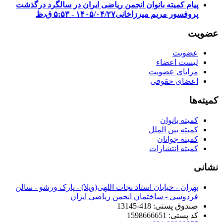
پیام کمیته بانوان انجمن ریاضی ایران در سالگرد درگذشت
پروفسور مریم میرزاخانی
۱۴۰۵/۰۴/۲۷ - ۵:۵۳ ق٫ظ
عضویت
عضویت
لیست اعضاء
مزایای عضویت
اعضای حقوقی
کمیته‌ها
کمیته بانوان
کمیته بین الملل
کمیته جوانان
کمیته انتشارات
نشانی
تهران - خیابان استاد نجات اللهی(ویلا) - پارک ورشو - سالن
فردوسی - ساختمان انجمن ریاضی ایران
صندوق پستی: 418-13145
کد پستی: 1598666651