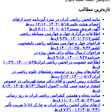
تازه‌ترین مطالب
بیانیه انجمن ریاضی ایران در مورد آیین‌نامه جدید ارتقای
اعضای هیئت علمی
۱۴۰۲/۰۵/۱۵ - ۱۲:۱۶ ب٫ظ
آگهی فروش پوستر
۱۴۰۱/۰۸/۱۴ - ۷:۱۱ ق٫ظ
اطلاعات برگزاری چهل و چهارمین مسابقه ریاضی
کشور
۱۴۰۱/۰۲/۱۷ - ۹:۳۸ ق٫ظ
فراخوان چهل و چهارمین مسابقه ریاضی دانشجویی
کشور‎‎
۱۴۰۰/۱۰/۲۵ - ۹:۴۲ ق٫ظ
فراخوان ارسال مقاله برای بخش ویژه در
خبرنامه
۱۴۰۰/۰۹/۲۶ - ۹:۱۸ ق٫ظ
اطلاعیه عضویت در انجمن ریاضی ایران
۱۴۰۰/۰۸/۲۵ - ۱۰:۲۹
ق٫ظ
چالش‌های پیشِ رو در توسعه رشته‌های علوم ریاضی در
ایران
۱۴۰۰/۰۸/۱۳ - ۶:۱۴ ب٫ظ
مکاتبات رییس انجمن و آقای دکتر سعید قهرمانی در خصوص
انتشار ترجمه چینی کتاب “اصول احتمال”
۱۴۰۵/۰۵/۱۴ - ۸:۱۳
ق٫ظ
سایت پنجاه و هفمتین کنفرانس ریاضی ایران به روز رسانی
شد
۱۴۰۵/۰۴/۳۱ - ۱۱:۰۶ ق٫ظ
ارتقای بولتن انجمن ریاضی ایران به چارک Q1 با ضریب تأثیر
۱۴۰۵/۰۴/۳۱ - ۷:۳۱ ق٫ظ
۱.۲