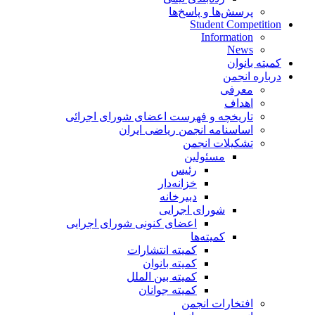
پرسش‌ها و پاسخ‌ها
Student Competition
Information
News
کمیته بانوان
درباره انجمن
معرفی
اهداف
تاریخچه و فهرست اعضای شورای اجرائی
اساسنامه انجمن ریاضی ایران
تشکیلات انجمن
مسئولین
رئیس
خزانه‌دار
دبیرخانه
شورای اجرایی
اعضای کنونی شورای اجرایی
کمیته‌ها
کمیته انتشارات
کمیته بانوان
کمیته بین الملل
کمیته جوانان
افتخارات انجمن