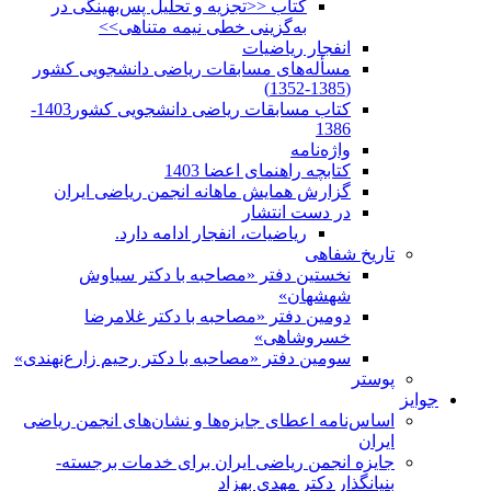
کتاب <<تجزیه و تحلیل پس‌بهینگی در
به‌گزینی خطی نیمه متناهی>>
انفجار ریاضیات
مسأله‌های مسابقات ریاضی دانشجویی کشور
(1385-1352)
کتاب مسابقات ریاضی دانشجویی کشور1403-
1386
واژه‌نامه
کتابچه راهنمای اعضا 1403
گزارش همایش ماهانه انجمن ریاضی ایران
در دست انتشار
ریاضیات، انفجار ادامه دارد.
تاریخ شفاهی
نخستین دفتر «مصاحبه با دکتر سیاوش
شهشهان»
دومین دفتر «مصاحبه با دکتر غلامرضا
خسروشاهی»
سومین دفتر «مصاحبه با دکتر رحیم زارع‌نهندی»
پوستر
جوایز
اساس‌نامه اعطای جایزه‌ها و نشان‌های انجمن ریاضی
ایران
جایزه انجمن ریاضی ایران برای خدمات برجسته-
بنیانگذار دکتر مهدی بهزاد