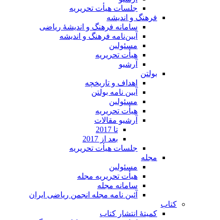
جلسات هیأت تحریریه
فرهنگ و اندیشه
سامانه فرهنگ و اندیشۀ ریاضی
آیین‌نامه فرهنگ و اندیشه
مسئولین
هیأت تحریریه
آرشیو
بولتن
اهداف و تاریخچه
آیین نامه بولتن
مسئولین
هیأت تحریریه
آرشیو مقالات
تا 2017
بعد از 2017
جلسات هیأت تحریریه
مجله
مسئولین
هیأت تحریریه مجله
سامانه مجله
آئین نامه مجله انجمن ریاضی ایران
کتاب
کمیتۀ انتشار کتاب