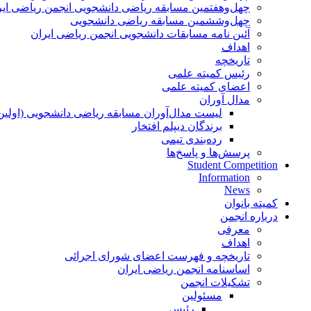
چهل‌و‌هفتمین مسابقه ریاضی دانشجویی انجمن ریاضی ایر
چهل‌و‌ششمین مسابقه ریاضی دانشجویی
آئین نامه مسابقات دانشجویی انجمن ریاضی ایران
اهداف
تاریخچه
رئیس کمیته علمی
اعضای کمیته علمی
مدال آوران
لیست مدال‌آوران مسابقه ریاضی دانشجویی (اولین
برندگان دیپلم افتخار
رده‌بندی تیمی
پرسش‌ها و پاسخ‌ها
Student Competition
Information
News
کمیته بانوان
درباره انجمن
معرفی
اهداف
تاریخچه و فهرست اعضای شورای اجرائی
اساسنامه انجمن ریاضی ایران
تشکیلات انجمن
مسئولین
رئیس