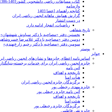
کتاب مسابقات ریاضی دانشجویی کشور1403-1386
واژه‌نامه
کتابچه راهنمای اعضا 1403
گزارش همایش ماهانه انجمن ریاضی ایران
در دست انتشار
ریاضیات، انفجار ادامه دارد.
تاریخ شفاهی
نخستین دفتر «مصاحبه با دکتر سیاوش شهشهان»
دومین دفتر «مصاحبه با دکتر غلامرضا خسروشاهی
سومین دفتر «مصاحبه با دکتر رحیم زارع‌نهندی»
پوستر
جوایز
اساس‌نامه اعطای جایزه‌ها و نشان‌های انجمن ریاضی ایر
جایزه انجمن ریاضی ایران برای خدمات برجسته-بنیانگذار 
آئین نامه
تاریخچه و اهداف
هیأت امنا
برگزیدگان جایزه انجمن ریاضی ایران
جایزه مهدی رجبعلی پور
آئین نامه جایزه رجبعلی پور
تاریخچه و اهداف
هیئت امنا
برگزیدگان جایزه رجبعلی پور
جایزه تقی فاطمی