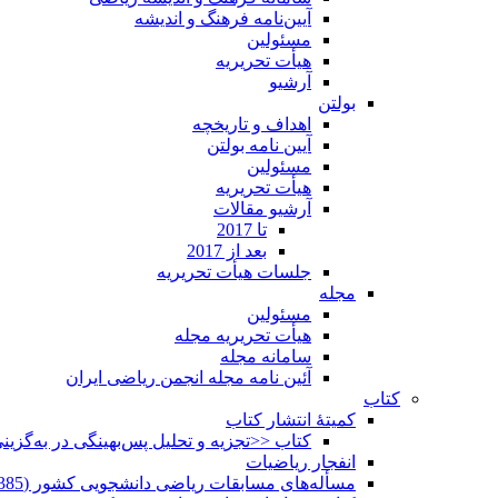
آیین‌نامه فرهنگ و اندیشه
مسئولین
هیأت تحریریه
آرشیو
بولتن
اهداف و تاریخچه
آیین نامه بولتن
مسئولین
هیأت تحریریه
آرشیو مقالات
تا 2017
بعد از 2017
جلسات هیأت تحریریه
مجله
مسئولین
هیأت تحریریه مجله
سامانه مجله
آئین نامه مجله انجمن ریاضی ایران
کتاب
کمیتۀ انتشار کتاب
کتاب <<تجزیه و تحلیل پس‌بهینگی در به‌گزی
انفجار ریاضیات
مسأله‌های مسابقات ریاضی دانشجویی کشور (1385-1352)