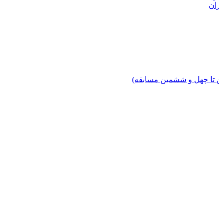
ان
 تا چهل‌ و ششمین مسابقه)