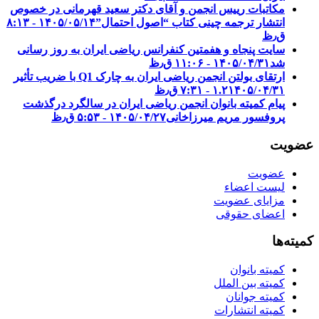
مکاتبات رییس انجمن و آقای دکتر سعید قهرمانی در خصوص
انتشار ترجمه چینی کتاب “اصول احتمال”
۱۴۰۵/۰۵/۱۴ - ۸:۱۳
ق٫ظ
سایت پنجاه و هفمتین کنفرانس ریاضی ایران به روز رسانی
شد
۱۴۰۵/۰۴/۳۱ - ۱۱:۰۶ ق٫ظ
ارتقای بولتن انجمن ریاضی ایران به چارک Q1 با ضریب تأثیر
۱۴۰۵/۰۴/۳۱ - ۷:۳۱ ق٫ظ
۱.۲
پیام کمیته بانوان انجمن ریاضی ایران در سالگرد درگذشت
پروفسور مریم میرزاخانی
۱۴۰۵/۰۴/۲۷ - ۵:۵۳ ق٫ظ
عضویت
عضویت
لیست اعضاء
مزایای عضویت
اعضای حقوقی
کمیته‌ها
کمیته بانوان
کمیته بین الملل
کمیته جوانان
کمیته انتشارات