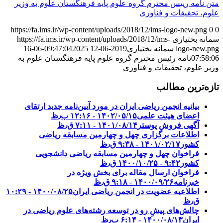
متن نامه رییس محترم گروه علوم پایه فرهنگستان علوم به وزیر
علوم، تحقیقات و فناوری
https://fa.ims.ir/wp-content/uploads/2018/12/ims-logo-new.png
0
0
سمانه بختیاری
https://fa.ims.ir/wp-content/uploads/2018/12/ims-
logo-new.png
سمانه بختیاری
2019-06-12 09:47:04
2025-06-16
07:58:06
نامه رئیس محترم گروه علوم پایه فرهنگستان علوم به
وزیر علوم، تحقیقات و فناوری
تازه‌ترین مطالب
بیانیه انجمن ریاضی ایران در مورد آیین‌نامه جدید ارتقای
اعضای هیئت علمی
۱۴۰۲/۰۵/۱۵ - ۱۲:۱۶ ب٫ظ
آگهی فروش پوستر
۱۴۰۱/۰۸/۱۴ - ۷:۱۱ ق٫ظ
اطلاعات برگزاری چهل و چهارمین مسابقه ریاضی
کشور
۱۴۰۱/۰۲/۱۷ - ۹:۳۸ ق٫ظ
فراخوان چهل و چهارمین مسابقه ریاضی دانشجویی
کشور‎‎
۱۴۰۰/۱۰/۲۵ - ۹:۴۲ ق٫ظ
فراخوان ارسال مقاله برای بخش ویژه در
خبرنامه
۱۴۰۰/۰۹/۲۶ - ۹:۱۸ ق٫ظ
اطلاعیه عضویت در انجمن ریاضی ایران
۱۴۰۰/۰۸/۲۵ - ۱۰:۲۹
ق٫ظ
چالش‌های پیشِ رو در توسعه رشته‌های علوم ریاضی در
ایران
۱۴۰۰/۰۸/۱۳ - ۶:۱۴ ب٫ظ