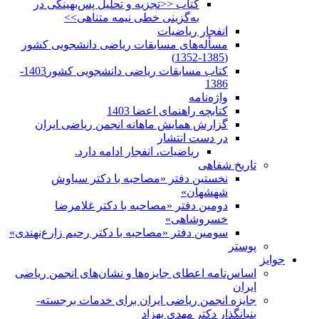
کتاب <<تجزیه و تحلیل پس‌بهینگی در
به‌گزینی خطی نیمه متناهی>>
انفجار ریاضیات
مسأله‌های مسابقات ریاضی دانشجویی کشور
(1385-1352)
کتاب مسابقات ریاضی دانشجویی کشور1403-
1386
واژه‌نامه
کتابچه راهنمای اعضا 1403
گزارش همایش ماهانه انجمن ریاضی ایران
در دست انتشار
ریاضیات، انفجار ادامه دارد.
تاریخ شفاهی
نخستین دفتر «مصاحبه با دکتر سیاوش
شهشهان»
دومین دفتر «مصاحبه با دکتر غلامرضا
خسروشاهی»
سومین دفتر «مصاحبه با دکتر رحیم زارع‌نهندی»
پوستر
جوایز
اساس‌نامه اعطای جایزه‌ها و نشان‌های انجمن ریاضی
ایران
جایزه انجمن ریاضی ایران برای خدمات برجسته-
بنیانگذار دکتر مهدی بهزاد