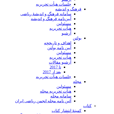
جلسات هیأت تحریریه
فرهنگ و اندیشه
سامانه فرهنگ و اندیشۀ ریاضی
آیین‌نامه فرهنگ و اندیشه
مسئولین
هیأت تحریریه
آرشیو
بولتن
اهداف و تاریخچه
آیین نامه بولتن
مسئولین
هیأت تحریریه
آرشیو مقالات
تا 2017
بعد از 2017
جلسات هیأت تحریریه
مجله
مسئولین
هیأت تحریریه مجله
سامانه مجله
آئین نامه مجله انجمن ریاضی ایران
کتاب
کمیتۀ انتشار کتاب