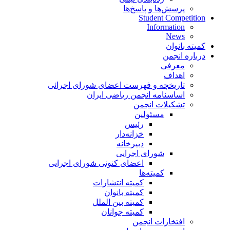
پرسش‌ها و پاسخ‌ها
Student Competition
Information
News
کمیته بانوان
درباره انجمن
معرفی
اهداف
تاریخچه و فهرست اعضای شورای اجرائی
اساسنامه انجمن ریاضی ایران
تشکیلات انجمن
مسئولین
رئیس
خزانه‌دار
دبیرخانه
شورای اجرایی
اعضای کنونی شورای اجرایی
کمیته‌ها
کمیته انتشارات
کمیته بانوان
کمیته بین الملل
کمیته جوانان
افتخارات انجمن