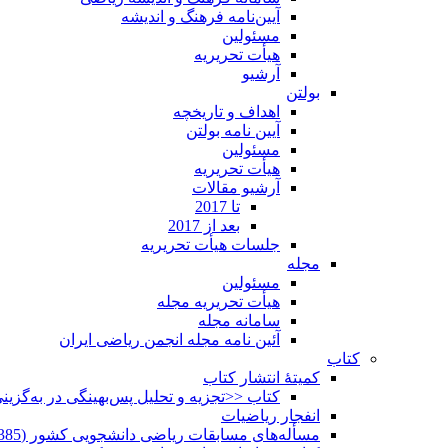
آیین‌نامه فرهنگ و اندیشه
مسئولین
هیأت تحریریه
آرشیو
بولتن
اهداف و تاریخچه
آیین نامه بولتن
مسئولین
هیأت تحریریه
آرشیو مقالات
تا 2017
بعد از 2017
جلسات هیأت تحریریه
مجله
مسئولین
هیأت تحریریه مجله
سامانه مجله
آئین نامه مجله انجمن ریاضی ایران
کتاب
کمیتۀ انتشار کتاب
کتاب <<تجزیه و تحلیل پس‌بهینگی در به‌گزی
انفجار ریاضیات
مسأله‌های مسابقات ریاضی دانشجویی کشور (1385-1352)