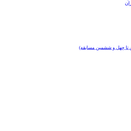
ان
 تا چهل‌ و ششمین مسابقه)