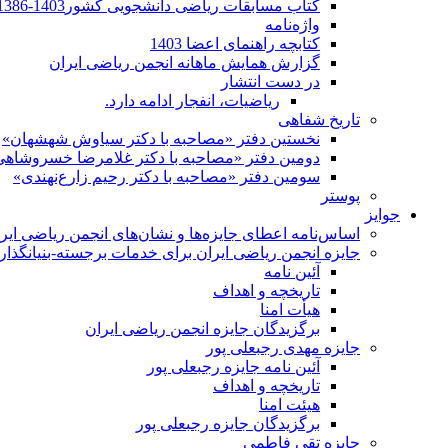
کتاب مسابقات ریاضی دانشجویی کشور1403-1386
واژه‌نامه
کتابچه راهنمای اعضا 1403
گزارش همایش ماهانه انجمن ریاضی ایران
در دست انتشار
ریاضیات، انفجار ادامه دارد.
تاریخ شفاهی
نخستین دفتر «مصاحبه با دکتر سیاوش شهشهان»
دومین دفتر «مصاحبه با دکتر غلامرضا خسروشاهی
سومین دفتر «مصاحبه با دکتر رحیم زارع‌نهندی»
پوستر
جوایز
اساس‌نامه اعطای جایزه‌ها و نشان‌های انجمن ریاضی ایر
جایزه انجمن ریاضی ایران برای خدمات برجسته-بنیانگذار 
آئین نامه
تاریخچه و اهداف
هیأت امنا
برگزیدگان جایزه انجمن ریاضی ایران
جایزه مهدی رجبعلی پور
آئین نامه جایزه رجبعلی پور
تاریخچه و اهداف
هیئت امنا
برگزیدگان جایزه رجبعلی پور
جایزه تقی فاطمی