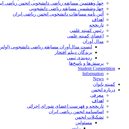
چهل‌و‌هفتمین مسابقه ریاضی دانشجویی انجمن ریاضی ایر
چهل‌و‌ششمین مسابقه ریاضی دانشجویی
آئین نامه مسابقات دانشجویی انجمن ریاضی ایران
اهداف
تاریخچه
رئیس کمیته علمی
اعضای کمیته علمی
مدال آوران
لیست مدال‌آوران مسابقه ریاضی دانشجویی (اولین
برندگان دیپلم افتخار
رده‌بندی تیمی
پرسش‌ها و پاسخ‌ها
Student Competition
Information
News
کمیته بانوان
درباره انجمن
معرفی
اهداف
تاریخچه و فهرست اعضای شورای اجرائی
اساسنامه انجمن ریاضی ایران
تشکیلات انجمن
مسئولین
رئیس