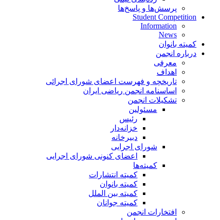
پرسش‌ها و پاسخ‌ها
Student Competition
Information
News
کمیته بانوان
درباره انجمن
معرفی
اهداف
تاریخچه و فهرست اعضای شورای اجرائی
اساسنامه انجمن ریاضی ایران
تشکیلات انجمن
مسئولین
رئیس
خزانه‌دار
دبیرخانه
شورای اجرایی
اعضای کنونی شورای اجرایی
کمیته‌ها
کمیته انتشارات
کمیته بانوان
کمیته بین الملل
کمیته جوانان
افتخارات انجمن