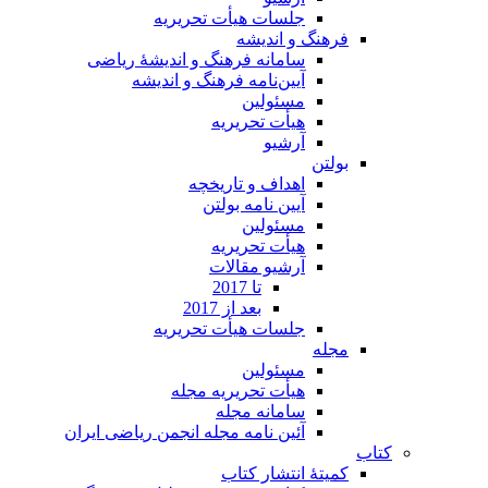
جلسات هیأت تحریریه
فرهنگ و اندیشه
سامانه فرهنگ و اندیشۀ ریاضی
آیین‌نامه فرهنگ و اندیشه
مسئولین
هیأت تحریریه
آرشیو
بولتن
اهداف و تاریخچه
آیین نامه بولتن
مسئولین
هیأت تحریریه
آرشیو مقالات
تا 2017
بعد از 2017
جلسات هیأت تحریریه
مجله
مسئولین
هیأت تحریریه مجله
سامانه مجله
آئین نامه مجله انجمن ریاضی ایران
کتاب
کمیتۀ انتشار کتاب