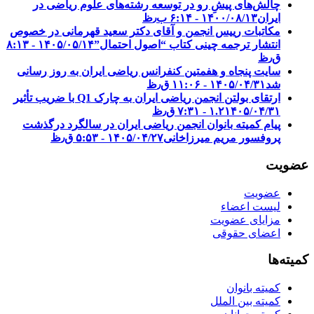
چالش‌های پیشِ رو در توسعه رشته‌های علوم ریاضی در
ایران
۱۴۰۰/۰۸/۱۳ - ۶:۱۴ ب٫ظ
مکاتبات رییس انجمن و آقای دکتر سعید قهرمانی در خصوص
انتشار ترجمه چینی کتاب “اصول احتمال”
۱۴۰۵/۰۵/۱۴ - ۸:۱۳
ق٫ظ
سایت پنجاه و هفمتین کنفرانس ریاضی ایران به روز رسانی
شد
۱۴۰۵/۰۴/۳۱ - ۱۱:۰۶ ق٫ظ
ارتقای بولتن انجمن ریاضی ایران به چارک Q1 با ضریب تأثیر
۱۴۰۵/۰۴/۳۱ - ۷:۳۱ ق٫ظ
۱.۲
پیام کمیته بانوان انجمن ریاضی ایران در سالگرد درگذشت
پروفسور مریم میرزاخانی
۱۴۰۵/۰۴/۲۷ - ۵:۵۳ ق٫ظ
عضویت
عضویت
لیست اعضاء
مزایای عضویت
اعضای حقوقی
کمیته‌ها
کمیته بانوان
کمیته بین الملل