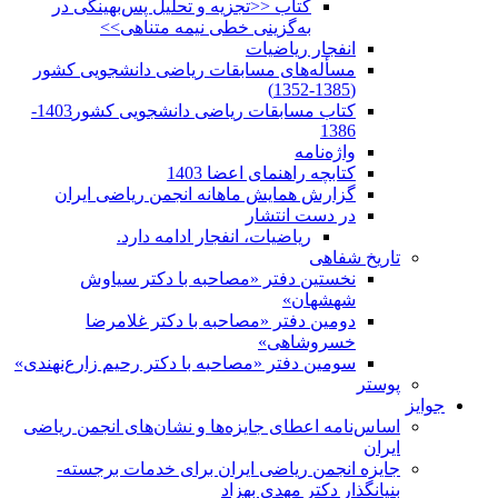
کتاب <<تجزیه و تحلیل پس‌بهینگی در
به‌گزینی خطی نیمه متناهی>>
انفجار ریاضیات
مسأله‌های مسابقات ریاضی دانشجویی کشور
(1385-1352)
کتاب مسابقات ریاضی دانشجویی کشور1403-
1386
واژه‌نامه
کتابچه راهنمای اعضا 1403
گزارش همایش ماهانه انجمن ریاضی ایران
در دست انتشار
ریاضیات، انفجار ادامه دارد.
تاریخ شفاهی
نخستین دفتر «مصاحبه با دکتر سیاوش
شهشهان»
دومین دفتر «مصاحبه با دکتر غلامرضا
خسروشاهی»
سومین دفتر «مصاحبه با دکتر رحیم زارع‌نهندی»
پوستر
جوایز
اساس‌نامه اعطای جایزه‌ها و نشان‌های انجمن ریاضی
ایران
جایزه انجمن ریاضی ایران برای خدمات برجسته-
بنیانگذار دکتر مهدی بهزاد