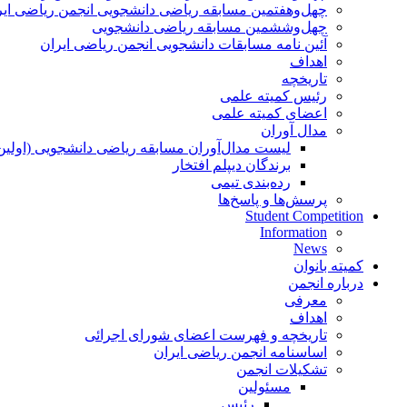
چهل‌و‌هفتمین مسابقه ریاضی دانشجویی انجمن ریاضی ایر
چهل‌و‌ششمین مسابقه ریاضی دانشجویی
آئین نامه مسابقات دانشجویی انجمن ریاضی ایران
اهداف
تاریخچه
رئیس کمیته علمی
اعضای کمیته علمی
مدال آوران
لیست مدال‌آوران مسابقه ریاضی دانشجویی (اولین
برندگان دیپلم افتخار
رده‌بندی تیمی
پرسش‌ها و پاسخ‌ها
Student Competition
Information
News
کمیته بانوان
درباره انجمن
معرفی
اهداف
تاریخچه و فهرست اعضای شورای اجرائی
اساسنامه انجمن ریاضی ایران
تشکیلات انجمن
مسئولین
رئیس