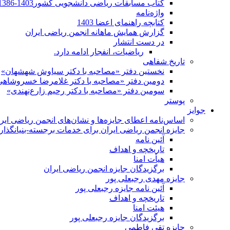
کتاب مسابقات ریاضی دانشجویی کشور1403-1386
واژه‌نامه
کتابچه راهنمای اعضا 1403
گزارش همایش ماهانه انجمن ریاضی ایران
در دست انتشار
ریاضیات، انفجار ادامه دارد.
تاریخ شفاهی
نخستین دفتر «مصاحبه با دکتر سیاوش شهشهان»
دومین دفتر «مصاحبه با دکتر غلامرضا خسروشاهی
سومین دفتر «مصاحبه با دکتر رحیم زارع‌نهندی»
پوستر
جوایز
اساس‌نامه اعطای جایزه‌ها و نشان‌های انجمن ریاضی ایر
جایزه انجمن ریاضی ایران برای خدمات برجسته-بنیانگذار 
آئین نامه
تاریخچه و اهداف
هیأت امنا
برگزیدگان جایزه انجمن ریاضی ایران
جایزه مهدی رجبعلی پور
آئین نامه جایزه رجبعلی پور
تاریخچه و اهداف
هیئت امنا
برگزیدگان جایزه رجبعلی پور
جایزه تقی فاطمی