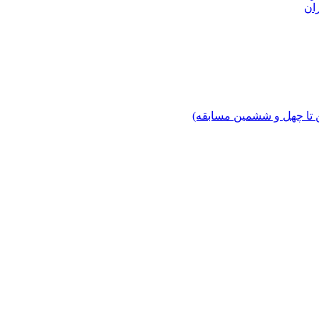
ان
 تا چهل‌ و ششمین مسابقه)