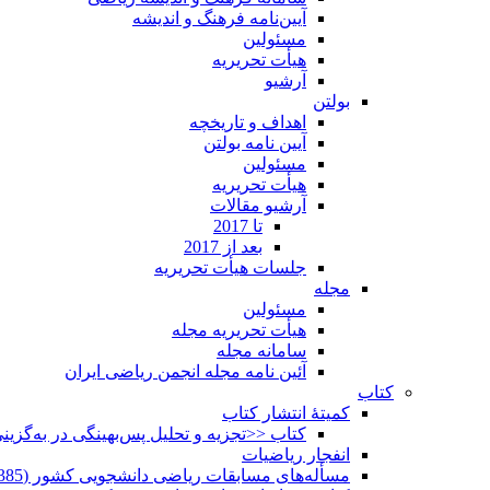
آیین‌نامه فرهنگ و اندیشه
مسئولین
هیأت تحریریه
آرشیو
بولتن
اهداف و تاریخچه
آیین نامه بولتن
مسئولین
هیأت تحریریه
آرشیو مقالات
تا 2017
بعد از 2017
جلسات هیأت تحریریه
مجله
مسئولین
هیأت تحریریه مجله
سامانه مجله
آئین نامه مجله انجمن ریاضی ایران
کتاب
کمیتۀ انتشار کتاب
کتاب <<تجزیه و تحلیل پس‌بهینگی در به‌گزی
انفجار ریاضیات
مسأله‌های مسابقات ریاضی دانشجویی کشور (1385-1352)