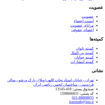
عضویت
عضویت
لیست اعضاء
مزایای عضویت
اعضای حقوقی
کمیته‌ها
کمیته بانوان
کمیته بین الملل
کمیته جوانان
کمیته انتشارات
نشانی
تهران - خیابان استاد نجات اللهی(ویلا) - پارک ورشو - سالن
فردوسی - ساختمان انجمن ریاضی ایران
صندوق پستی: 418-13145
کد پستی: 1598666651
021-88808855
iranmath@ims.ir