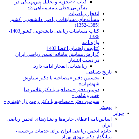
کتاب <<تجزیه و تحلیل پس‌بهینگی در
به‌گزینی خطی نیمه متناهی>>
انفجار ریاضیات
مسأله‌های مسابقات ریاضی دانشجویی کشور
(1385-1352)
کتاب مسابقات ریاضی دانشجویی کشور1403-
1386
واژه‌نامه
کتابچه راهنمای اعضا 1403
گزارش همایش ماهانه انجمن ریاضی ایران
در دست انتشار
ریاضیات، انفجار ادامه دارد.
تاریخ شفاهی
نخستین دفتر «مصاحبه با دکتر سیاوش
شهشهان»
دومین دفتر «مصاحبه با دکتر غلامرضا
خسروشاهی»
سومین دفتر «مصاحبه با دکتر رحیم زارع‌نهندی»
پوستر
جوایز
اساس‌نامه اعطای جایزه‌ها و نشان‌های انجمن ریاضی
ایران
جایزه انجمن ریاضی ایران برای خدمات برجسته-
بنیانگذار دکتر مهدی بهزاد