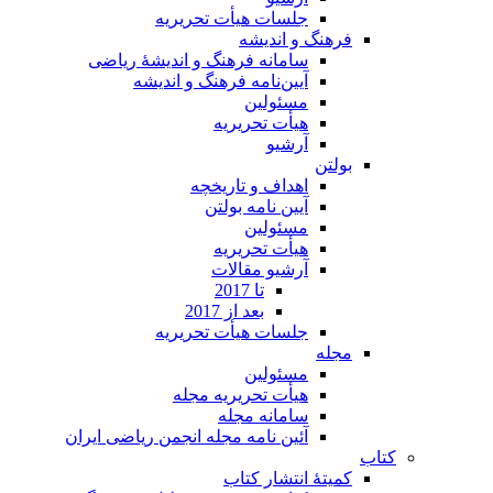
جلسات هیأت تحریریه
فرهنگ و اندیشه
سامانه فرهنگ و اندیشۀ ریاضی
آیین‌نامه فرهنگ و اندیشه
مسئولین
هیأت تحریریه
آرشیو
بولتن
اهداف و تاریخچه
آیین نامه بولتن
مسئولین
هیأت تحریریه
آرشیو مقالات
تا 2017
بعد از 2017
جلسات هیأت تحریریه
مجله
مسئولین
هیأت تحریریه مجله
سامانه مجله
آئین نامه مجله انجمن ریاضی ایران
کتاب
کمیتۀ انتشار کتاب