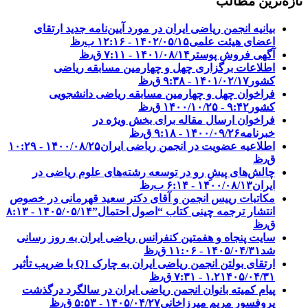
تازه‌ترین مطالب
بیانیه انجمن ریاضی ایران در مورد آیین‌نامه جدید ارتقای
اعضای هیئت علمی
۱۴۰۲/۰۵/۱۵ - ۱۲:۱۶ ب٫ظ
آگهی فروش پوستر
۱۴۰۱/۰۸/۱۴ - ۷:۱۱ ق٫ظ
اطلاعات برگزاری چهل و چهارمین مسابقه ریاضی
کشور
۱۴۰۱/۰۲/۱۷ - ۹:۳۸ ق٫ظ
فراخوان چهل و چهارمین مسابقه ریاضی دانشجویی
کشور‎‎
۱۴۰۰/۱۰/۲۵ - ۹:۴۲ ق٫ظ
فراخوان ارسال مقاله برای بخش ویژه در
خبرنامه
۱۴۰۰/۰۹/۲۶ - ۹:۱۸ ق٫ظ
اطلاعیه عضویت در انجمن ریاضی ایران
۱۴۰۰/۰۸/۲۵ - ۱۰:۲۹
ق٫ظ
چالش‌های پیشِ رو در توسعه رشته‌های علوم ریاضی در
ایران
۱۴۰۰/۰۸/۱۳ - ۶:۱۴ ب٫ظ
مکاتبات رییس انجمن و آقای دکتر سعید قهرمانی در خصوص
انتشار ترجمه چینی کتاب “اصول احتمال”
۱۴۰۵/۰۵/۱۴ - ۸:۱۳
ق٫ظ
سایت پنجاه و هفمتین کنفرانس ریاضی ایران به روز رسانی
شد
۱۴۰۵/۰۴/۳۱ - ۱۱:۰۶ ق٫ظ
ارتقای بولتن انجمن ریاضی ایران به چارک Q1 با ضریب تأثیر
۱۴۰۵/۰۴/۳۱ - ۷:۳۱ ق٫ظ
۱.۲
پیام کمیته بانوان انجمن ریاضی ایران در سالگرد درگذشت
پروفسور مریم میرزاخانی
۱۴۰۵/۰۴/۲۷ - ۵:۵۳ ق٫ظ