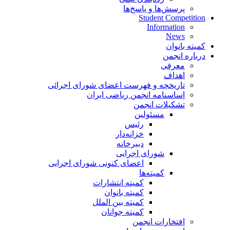
پرسش‌ها و پاسخ‌ها
Student Competition
Information
News
کمیته بانوان
درباره انجمن
معرفی
اهداف
تاریخچه و فهرست اعضای شورای اجرائی
اساسنامه انجمن ریاضی ایران
تشکیلات انجمن
مسئولین
رئیس
خزانه‌دار
دبیرخانه
شورای اجرایی
اعضای کنونی شورای اجرایی
کمیته‌ها
کمیته انتشارات
کمیته بانوان
کمیته بین الملل
کمیته جوانان
افتخارات انجمن