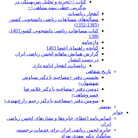
کتاب <<تجزیه و تحلیل پس‌بهینگی در
به‌گزینی خطی نیمه متناهی>>
انفجار ریاضیات
مسأله‌های مسابقات ریاضی دانشجویی کشور
(1385-1352)
کتاب مسابقات ریاضی دانشجویی کشور1403-
1386
واژه‌نامه
کتابچه راهنمای اعضا 1403
گزارش همایش ماهانه انجمن ریاضی ایران
در دست انتشار
ریاضیات، انفجار ادامه دارد.
شفاهی
نخستین دفتر «مصاحبه با دکتر سیاوش
شهشهان»
دومین دفتر «مصاحبه با دکتر غلامرضا
خسروشاهی»
سومین دفتر «مصاحبه با دکتر رحیم زارع‌نهندی»
امه اعطای جایزه‌ها و نشان‌های انجمن ریاضی
انجمن ریاضی ایران برای خدمات برجسته-
ار دکتر مهدی بهزاد