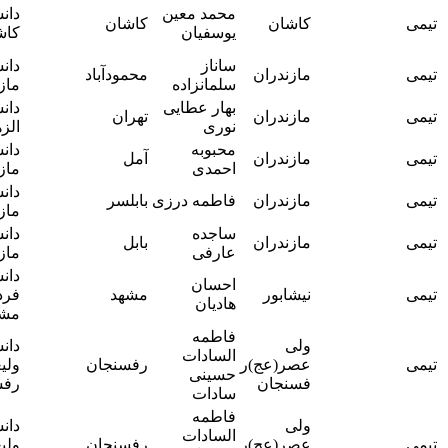
آقای دکتر
محمد معین
دانشگاه
کاشان
کاشان
سید علی
یوسفیان
کاشان
رضا اشرفی
ساناز
دانشگاه
مهدی
مازندران
محمودآباد
سلمانزاده
مازندران
رفیعی راد
بهار عطایی
دانشگاه
مهدی
مازندران
تهران
نوری
الزهرا
رفیعی راد
محبوبه
دانشگاه
مهدی
مازندران
آمل
احمدی
مازندران
رفیعی راد
دانشگاه
مهدی
مازندران
فاطمه درزی
بابلسر
مازندران
رفیعی راد
ساجده
دانشگاه
مهدی
مازندران
بابل
عارفی
مازندران
رفیعی راد
دانشگاه
آقای دکتر
احسان
نیشابور
مشهد
فردوسی
سید محسن
هادیان
مشهد
صالح
فاطمه
ولی
دانشگاه
آقای دکتر
السادات
عصر(عج)ر
رفسنجان
ولیعصر
علی
حسینی
فسنجان
رفسنجان
آرمندنژاد
سادات
فاطمه
ولی
دانشگاه
آقای دکتر
السادات
عصر(عج)ر
رفسنجان
ولیعصر
علی