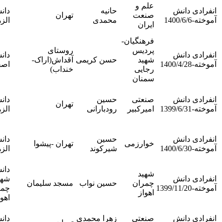
ندارد-
علم و
حانیه
دانشگاه
انفرادی
صنعت
تهران
محمدی
الزهرا
دانش
ایران
آموخته
فرهنگیان-
ندارد-
پردیس
روستای
دانشگاه
انفرادی
شهید
حسن کریمی
آقداش(اراک-
اصفهان
دانش
رجایی
خنداب)
آموخته
سمنان
ندارد-
صنعتی
حسین
دانشگاه
انفرادی
تهران
امیرکبیر
رودبارانی
الزهرا
دانش
آموخته
ندارد-
حسین
دانشگاه
انفرادی
خوارزمی
تهران -پیشوا
شیرکوند
الزهرا
دانش
آموخته
دانشگاه
ندارد-
شهید
شهید
انفرادی
چمران
حسین نواب
مسجد سلیمان
چمران
دانش
اهواز
اهواز
آموخته
ندارد-
صنعتی
زهرا محمدی
دانشگاه
انفرادی