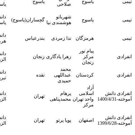
یاسوج
یاسوج
محمدتقی
صلاحی
یاسوج
حیدری
آقای دکتر
شهربانو
دانشگاه
یاسوج
گچساران(یاسوج)
محمدتقی
هوشمندی نیا
یاسوج
حیدری
خانم دکتر
دانشگاه
هرمزگان
ندا زمردی
بندرعباس
مریم
هرمزگان
اسماعیلی
پیام نور
دانشگاه
ندارد-
مرکز
زهرا یادگاری
زنجان
الزهرا
انفرادی
زنجان
محمد
دانشگاه
ندارد-
کردستان
عبداللهی
نقده
تبریز
انفرادی
حمیدی
آزاد
ندارد-
اسلامی
پرهام
دانشگاه
انفرادی
تهران
واحد تهران
محمدپناهی
الزهرا
دانش
مرکز
آموخته
ندارد-
دانشگاه
انفرادی
اصفهان
پویا پرتو
تهران
الزهرا
دانش
آموخته