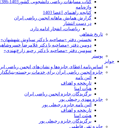
کتاب مسابقات ریاضی دانشجویی کشور1403-1386
واژه‌نامه
کتابچه راهنمای اعضا 1403
گزارش همایش ماهانه انجمن ریاضی ایران
در دست انتشار
ریاضیات، انفجار ادامه دارد.
تاریخ شفاهی
نخستین دفتر «مصاحبه با دکتر سیاوش شهشهان»
دومین دفتر «مصاحبه با دکتر غلامرضا خسروشاهی
سومین دفتر «مصاحبه با دکتر رحیم زارع‌نهندی»
پوستر
جوایز
اساس‌نامه اعطای جایزه‌ها و نشان‌های انجمن ریاضی ایر
جایزه انجمن ریاضی ایران برای خدمات برجسته-بنیانگذار 
آئین نامه
تاریخچه و اهداف
هیأت امنا
برگزیدگان جایزه انجمن ریاضی ایران
جایزه مهدی رجبعلی پور
آئین نامه جایزه رجبعلی پور
تاریخچه و اهداف
هیئت امنا
برگزیدگان جایزه رجبعلی پور
جایزه تقی فاطمی