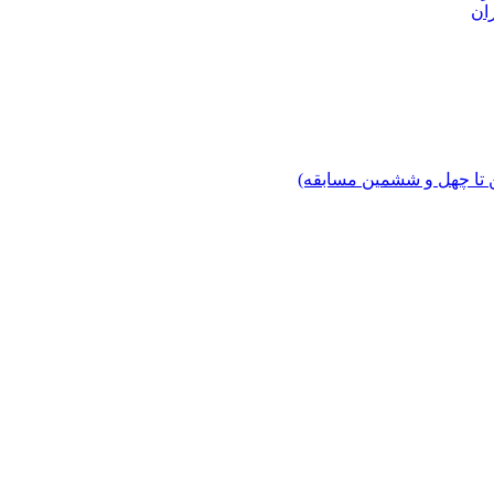
ان
 تا چهل‌ و ششمین مسابقه)