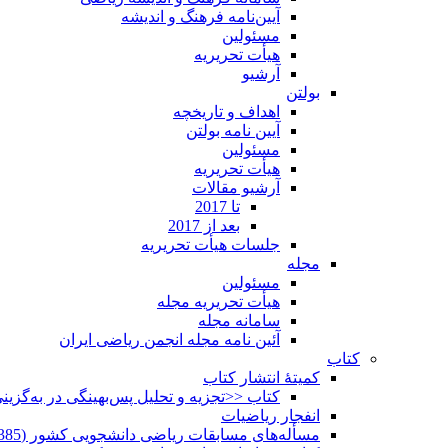
آیین‌نامه فرهنگ و اندیشه
مسئولین
هیأت تحریریه
آرشیو
بولتن
اهداف و تاریخچه
آیین نامه بولتن
مسئولین
هیأت تحریریه
آرشیو مقالات
تا 2017
بعد از 2017
جلسات هیأت تحریریه
مجله
مسئولین
هیأت تحریریه مجله
سامانه مجله
آئین نامه مجله انجمن ریاضی ایران
کتاب
کمیتۀ انتشار کتاب
کتاب <<تجزیه و تحلیل پس‌بهینگی در به‌گزی
انفجار ریاضیات
مسأله‌های مسابقات ریاضی دانشجویی کشور (1385-1352)