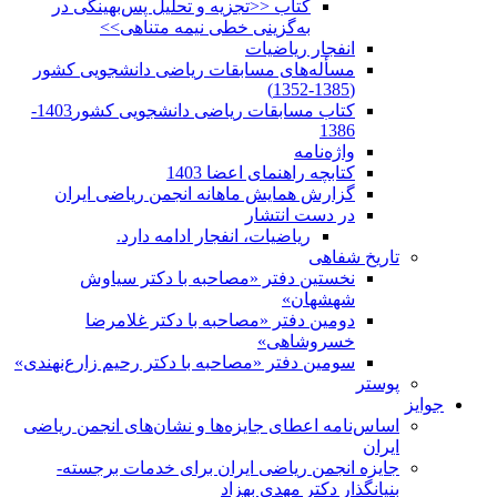
کتاب <<تجزیه و تحلیل پس‌بهینگی در
به‌گزینی خطی نیمه متناهی>>
انفجار ریاضیات
مسأله‌های مسابقات ریاضی دانشجویی کشور
(1385-1352)
کتاب مسابقات ریاضی دانشجویی کشور1403-
1386
واژه‌نامه
کتابچه راهنمای اعضا 1403
گزارش همایش ماهانه انجمن ریاضی ایران
در دست انتشار
ریاضیات، انفجار ادامه دارد.
تاریخ شفاهی
نخستین دفتر «مصاحبه با دکتر سیاوش
شهشهان»
دومین دفتر «مصاحبه با دکتر غلامرضا
خسروشاهی»
سومین دفتر «مصاحبه با دکتر رحیم زارع‌نهندی»
پوستر
جوایز
اساس‌نامه اعطای جایزه‌ها و نشان‌های انجمن ریاضی
ایران
جایزه انجمن ریاضی ایران برای خدمات برجسته-
بنیانگذار دکتر مهدی بهزاد