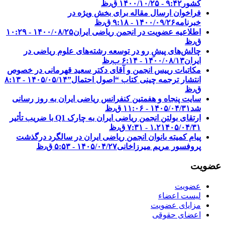
کشور‎‎
۱۴۰۰/۱۰/۲۵ - ۹:۴۲ ق٫ظ
فراخوان ارسال مقاله برای بخش ویژه در
خبرنامه
۱۴۰۰/۰۹/۲۶ - ۹:۱۸ ق٫ظ
اطلاعیه عضویت در انجمن ریاضی ایران
۱۴۰۰/۰۸/۲۵ - ۱۰:۲۹
ق٫ظ
چالش‌های پیشِ رو در توسعه رشته‌های علوم ریاضی در
ایران
۱۴۰۰/۰۸/۱۳ - ۶:۱۴ ب٫ظ
مکاتبات رییس انجمن و آقای دکتر سعید قهرمانی در خصوص
انتشار ترجمه چینی کتاب “اصول احتمال”
۱۴۰۵/۰۵/۱۴ - ۸:۱۳
ق٫ظ
سایت پنجاه و هفمتین کنفرانس ریاضی ایران به روز رسانی
شد
۱۴۰۵/۰۴/۳۱ - ۱۱:۰۶ ق٫ظ
ارتقای بولتن انجمن ریاضی ایران به چارک Q1 با ضریب تأثیر
۱۴۰۵/۰۴/۳۱ - ۷:۳۱ ق٫ظ
۱.۲
پیام کمیته بانوان انجمن ریاضی ایران در سالگرد درگذشت
پروفسور مریم میرزاخانی
۱۴۰۵/۰۴/۲۷ - ۵:۵۳ ق٫ظ
عضویت
عضویت
لیست اعضاء
مزایای عضویت
اعضای حقوقی