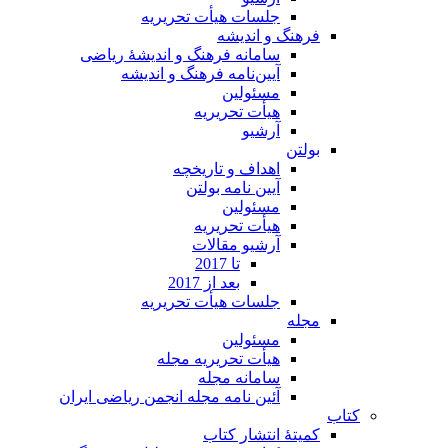
جلسات هیأت تحریریه
فرهنگ و اندیشه
سامانه فرهنگ و اندیشۀ ریاضی
آیین‌نامه فرهنگ و اندیشه
مسئولین
هیأت تحریریه
آرشیو
بولتن
اهداف و تاریخچه
آیین نامه بولتن
مسئولین
هیأت تحریریه
آرشیو مقالات
تا 2017
بعد از 2017
جلسات هیأت تحریریه
مجله
مسئولین
هیأت تحریریه مجله
سامانه مجله
آئین نامه مجله انجمن ریاضی ایران
کتاب
کمیتۀ انتشار کتاب