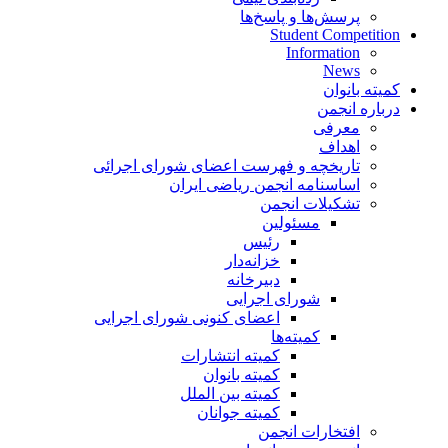
پرسش‌ها و پاسخ‌ها
Student Competition
Information
News
کمیته بانوان
درباره انجمن
معرفی
اهداف
تاریخچه و فهرست اعضای شورای اجرائی
اساسنامه انجمن ریاضی ایران
تشکیلات انجمن
مسئولین
رئیس
خزانه‌دار
دبیرخانه
شورای اجرایی
اعضای کنونی شورای اجرایی
کمیته‌ها
کمیته انتشارات
کمیته بانوان
کمیته بین الملل
کمیته جوانان
افتخارات انجمن