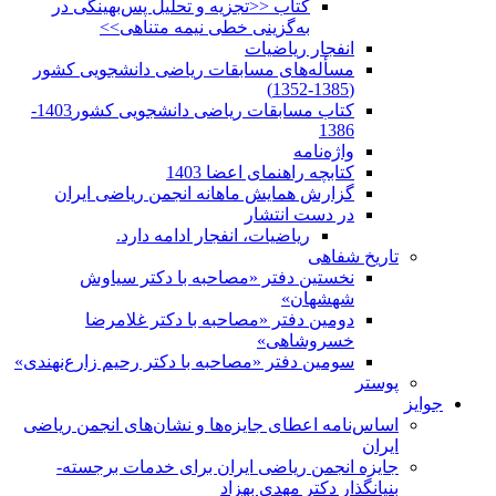
کتاب <<تجزیه و تحلیل پس‌بهینگی در
به‌گزینی خطی نیمه متناهی>>
انفجار ریاضیات
مسأله‌های مسابقات ریاضی دانشجویی کشور
(1385-1352)
کتاب مسابقات ریاضی دانشجویی کشور1403-
1386
واژه‌نامه
کتابچه راهنمای اعضا 1403
گزارش همایش ماهانه انجمن ریاضی ایران
در دست انتشار
ریاضیات، انفجار ادامه دارد.
تاریخ شفاهی
نخستین دفتر «مصاحبه با دکتر سیاوش
شهشهان»
دومین دفتر «مصاحبه با دکتر غلامرضا
خسروشاهی»
سومین دفتر «مصاحبه با دکتر رحیم زارع‌نهندی»
پوستر
جوایز
اساس‌نامه اعطای جایزه‌ها و نشان‌های انجمن ریاضی
ایران
جایزه انجمن ریاضی ایران برای خدمات برجسته-
بنیانگذار دکتر مهدی بهزاد