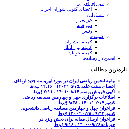
شورای اجرایی
اعضای کنونی شورای اجرایی
مسئولین
خزانه‌دار
دبیرخانه
رئیس
کمیته‌ها
کمیته انتشارات
کمیته بین الملل
کمیته جوانان
انجمن در رسانه‌ها
تازه‌ترین مطالب
بیانیه انجمن ریاضی ایران در مورد آیین‌نامه جدید ارتقای
اعضای هیئت علمی
۱۴۰۲/۰۵/۱۵ - ۱۲:۱۶ ب٫ظ
آگهی فروش پوستر
۱۴۰۱/۰۸/۱۴ - ۷:۱۱ ق٫ظ
اطلاعات برگزاری چهل و چهارمین مسابقه ریاضی
کشور
۱۴۰۱/۰۲/۱۷ - ۹:۳۸ ق٫ظ
فراخوان چهل و چهارمین مسابقه ریاضی دانشجویی
کشور‎‎
۱۴۰۰/۱۰/۲۵ - ۹:۴۲ ق٫ظ
فراخوان ارسال مقاله برای بخش ویژه در
خبرنامه
۱۴۰۰/۰۹/۲۶ - ۹:۱۸ ق٫ظ