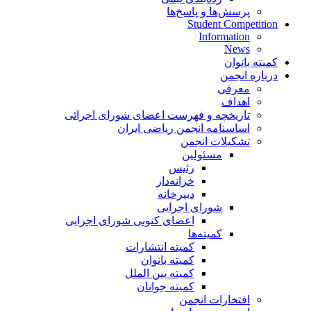
پرسش‌ها و پاسخ‌ها
Student Competition
Information
News
کمیته بانوان
درباره انجمن
معرفی
اهداف
تاریخچه و فهرست اعضای شورای اجرائی
اساسنامه انجمن ریاضی ایران
تشکیلات انجمن
مسئولین
رئیس
خزانه‌دار
دبیرخانه
شورای اجرایی
اعضای کنونی شورای اجرایی
کمیته‌ها
کمیته انتشارات
کمیته بانوان
کمیته بین الملل
کمیته جوانان
افتخارات انجمن