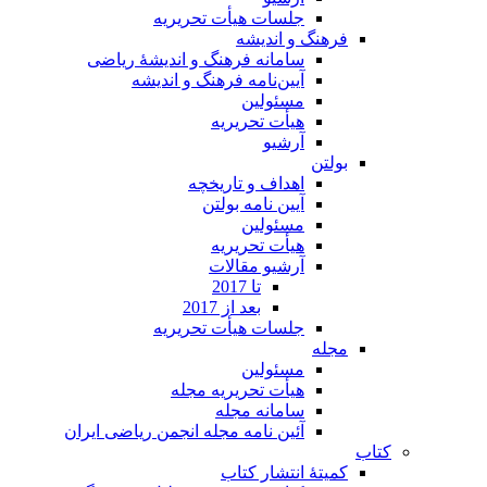
جلسات هیأت تحریریه
فرهنگ و اندیشه
سامانه فرهنگ و اندیشۀ ریاضی
آیین‌نامه فرهنگ و اندیشه
مسئولین
هیأت تحریریه
آرشیو
بولتن
اهداف و تاریخچه
آیین نامه بولتن
مسئولین
هیأت تحریریه
آرشیو مقالات
تا 2017
بعد از 2017
جلسات هیأت تحریریه
مجله
مسئولین
هیأت تحریریه مجله
سامانه مجله
آئین نامه مجله انجمن ریاضی ایران
کتاب
کمیتۀ انتشار کتاب