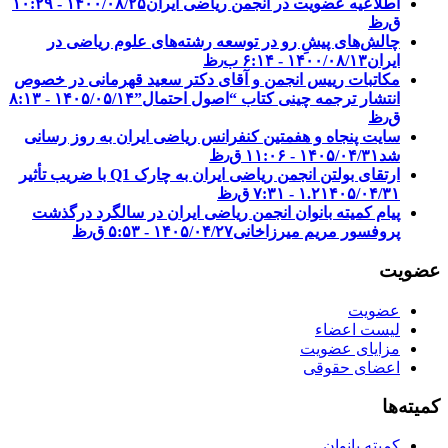
اطلاعیه عضویت در انجمن ریاضی ایران
۱۴۰۰/۰۸/۲۵ - ۱۰:۲۹
ق٫ظ
چالش‌های پیشِ رو در توسعه رشته‌های علوم ریاضی در
ایران
۱۴۰۰/۰۸/۱۳ - ۶:۱۴ ب٫ظ
مکاتبات رییس انجمن و آقای دکتر سعید قهرمانی در خصوص
انتشار ترجمه چینی کتاب “اصول احتمال”
۱۴۰۵/۰۵/۱۴ - ۸:۱۳
ق٫ظ
سایت پنجاه و هفمتین کنفرانس ریاضی ایران به روز رسانی
شد
۱۴۰۵/۰۴/۳۱ - ۱۱:۰۶ ق٫ظ
ارتقای بولتن انجمن ریاضی ایران به چارک Q1 با ضریب تأثیر
۱۴۰۵/۰۴/۳۱ - ۷:۳۱ ق٫ظ
۱.۲
پیام کمیته بانوان انجمن ریاضی ایران در سالگرد درگذشت
پروفسور مریم میرزاخانی
۱۴۰۵/۰۴/۲۷ - ۵:۵۳ ق٫ظ
عضویت
عضویت
لیست اعضاء
مزایای عضویت
اعضای حقوقی
کمیته‌ها
کمیته بانوان