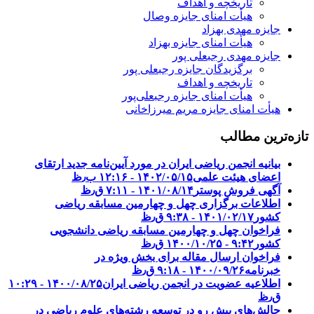
تاریخچه و اهداف
هیأت امنای جایزه وصال
جایزه مهدی بهزاد
هیأت امنای جایزه بهزاد
جایزه مهدی رجبعلی پور
برگزیدگان جایزه رجبعلی پور
تاریخچه و اهداف
هیأت امنای جایزه رجبعلی‌پور
هیأت امنای جایزه مریم میرزاخانی
تازه‌ترین مطالب
بیانیه انجمن ریاضی ایران در مورد آیین‌نامه جدید ارتقای
اعضای هیئت علمی
۱۴۰۲/۰۵/۱۵ - ۱۲:۱۶ ب٫ظ
آگهی فروش پوستر
۱۴۰۱/۰۸/۱۴ - ۷:۱۱ ق٫ظ
اطلاعات برگزاری چهل و چهارمین مسابقه ریاضی
کشور
۱۴۰۱/۰۲/۱۷ - ۹:۳۸ ق٫ظ
فراخوان چهل و چهارمین مسابقه ریاضی دانشجویی
کشور‎‎
۱۴۰۰/۱۰/۲۵ - ۹:۴۲ ق٫ظ
فراخوان ارسال مقاله برای بخش ویژه در
خبرنامه
۱۴۰۰/۰۹/۲۶ - ۹:۱۸ ق٫ظ
اطلاعیه عضویت در انجمن ریاضی ایران
۱۴۰۰/۰۸/۲۵ - ۱۰:۲۹
ق٫ظ
چالش‌های پیشِ رو در توسعه رشته‌های علوم ریاضی در