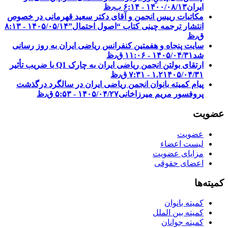
ایران
۱۴۰۰/۰۸/۱۳ - ۶:۱۴ ب٫ظ
مکاتبات رییس انجمن و آقای دکتر سعید قهرمانی در خصوص
انتشار ترجمه چینی کتاب “اصول احتمال”
۱۴۰۵/۰۵/۱۴ - ۸:۱۳
ق٫ظ
سایت پنجاه و هفمتین کنفرانس ریاضی ایران به روز رسانی
شد
۱۴۰۵/۰۴/۳۱ - ۱۱:۰۶ ق٫ظ
ارتقای بولتن انجمن ریاضی ایران به چارک Q1 با ضریب تأثیر
۱۴۰۵/۰۴/۳۱ - ۷:۳۱ ق٫ظ
۱.۲
پیام کمیته بانوان انجمن ریاضی ایران در سالگرد درگذشت
پروفسور مریم میرزاخانی
۱۴۰۵/۰۴/۲۷ - ۵:۵۳ ق٫ظ
عضویت
عضویت
لیست اعضاء
مزایای عضویت
اعضای حقوقی
کمیته‌ها
کمیته بانوان
کمیته بین الملل
کمیته جوانان