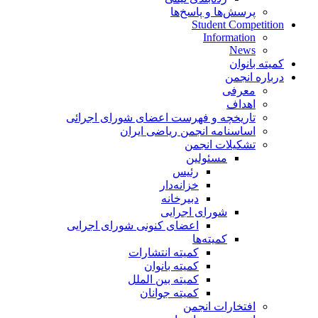
پرسش‌ها و پاسخ‌ها
Student Competition
Information
News
کمیته بانوان
درباره انجمن
معرفی
اهداف
تاریخچه و فهرست اعضای شورای اجرائی
اساسنامه انجمن ریاضی ایران
تشکیلات انجمن
مسئولین
رئیس
خزانه‌دار
دبیرخانه
شورای اجرایی
اعضای کنونی شورای اجرایی
کمیته‌ها
کمیته انتشارات
کمیته بانوان
کمیته بین الملل
کمیته جوانان
افتخارات انجمن