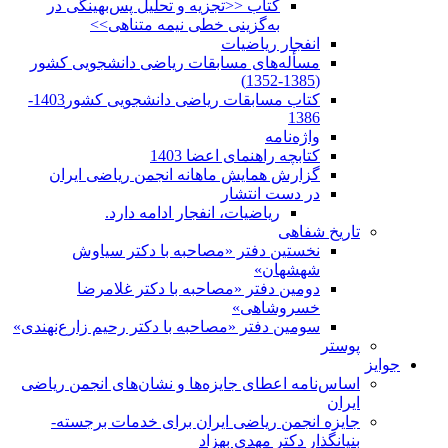
کتاب <<تجزیه و تحلیل پس‌بهینگی در
به‌گزینی خطی نیمه متناهی>>
انفجار ریاضیات
مسأله‌های مسابقات ریاضی دانشجویی کشور
(1385-1352)
کتاب مسابقات ریاضی دانشجویی کشور1403-
1386
واژه‌نامه
کتابچه راهنمای اعضا 1403
گزارش همایش ماهانه انجمن ریاضی ایران
در دست انتشار
ریاضیات، انفجار ادامه دارد.
تاریخ شفاهی
نخستین دفتر «مصاحبه با دکتر سیاوش
شهشهان»
دومین دفتر «مصاحبه با دکتر غلامرضا
خسروشاهی»
سومین دفتر «مصاحبه با دکتر رحیم زارع‌نهندی»
پوستر
جوایز
اساس‌نامه اعطای جایزه‌ها و نشان‌های انجمن ریاضی
ایران
جایزه انجمن ریاضی ایران برای خدمات برجسته-
بنیانگذار دکتر مهدی بهزاد