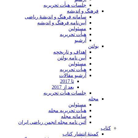
جلسات هیأت تحریریه
فرهنگ و اندیشه
سامانه فرهنگ و اندیشۀ ریاضی
آیین‌نامه فرهنگ و اندیشه
مسئولین
هیأت تحریریه
آرشیو
بولتن
اهداف و تاریخچه
آیین نامه بولتن
مسئولین
هیأت تحریریه
آرشیو مقالات
تا 2017
بعد از 2017
جلسات هیأت تحریریه
مجله
مسئولین
هیأت تحریریه مجله
سامانه مجله
آئین نامه مجله انجمن ریاضی ایران
کتاب
کمیتۀ انتشار کتاب