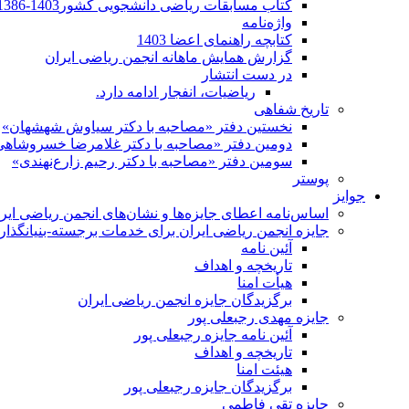
کتاب مسابقات ریاضی دانشجویی کشور1403-1386
واژه‌نامه
کتابچه راهنمای اعضا 1403
گزارش همایش ماهانه انجمن ریاضی ایران
در دست انتشار
ریاضیات، انفجار ادامه دارد.
تاریخ شفاهی
نخستین دفتر «مصاحبه با دکتر سیاوش شهشهان»
دومین دفتر «مصاحبه با دکتر غلامرضا خسروشاهی
سومین دفتر «مصاحبه با دکتر رحیم زارع‌نهندی»
پوستر
جوایز
اساس‌نامه اعطای جایزه‌ها و نشان‌های انجمن ریاضی ایر
جایزه انجمن ریاضی ایران برای خدمات برجسته-بنیانگذار 
آئین نامه
تاریخچه و اهداف
هیأت امنا
برگزیدگان جایزه انجمن ریاضی ایران
جایزه مهدی رجبعلی پور
آئین نامه جایزه رجبعلی پور
تاریخچه و اهداف
هیئت امنا
برگزیدگان جایزه رجبعلی پور
جایزه تقی فاطمی