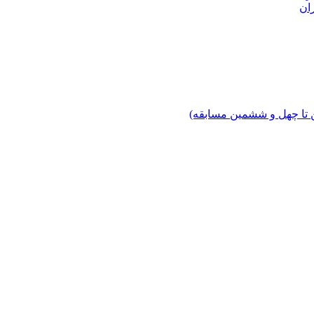
ان
 تا چهل‌ و ششمین مسابقه)