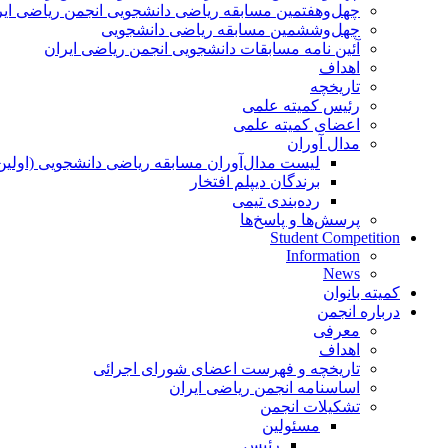
چهل‌و‌هفتمین مسابقه ریاضی دانشجویی انجمن ریاضی ایر
چهل‌و‌ششمین مسابقه ریاضی دانشجویی
آئین نامه مسابقات دانشجویی انجمن ریاضی ایران
اهداف
تاریخچه
رئیس کمیته علمی
اعضای کمیته علمی
مدال آوران
لیست مدال‌آوران مسابقه ریاضی دانشجویی (اولین
برندگان دیپلم افتخار
رده‌بندی تیمی
پرسش‌ها و پاسخ‌ها
Student Competition
Information
News
کمیته بانوان
درباره انجمن
معرفی
اهداف
تاریخچه و فهرست اعضای شورای اجرائی
اساسنامه انجمن ریاضی ایران
تشکیلات انجمن
مسئولین
رئیس