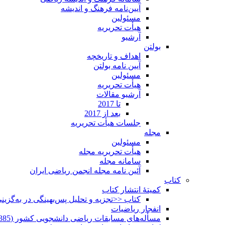
آیین‌نامه فرهنگ و اندیشه
مسئولین
هیأت تحریریه
آرشیو
بولتن
اهداف و تاریخچه
آیین نامه بولتن
مسئولین
هیأت تحریریه
آرشیو مقالات
تا 2017
بعد از 2017
جلسات هیأت تحریریه
مجله
مسئولین
هیأت تحریریه مجله
سامانه مجله
آئین نامه مجله انجمن ریاضی ایران
کتاب
کمیتۀ انتشار کتاب
کتاب <<تجزیه و تحلیل پس‌بهینگی در به‌گزی
انفجار ریاضیات
مسأله‌های مسابقات ریاضی دانشجویی کشور (1385-1352)