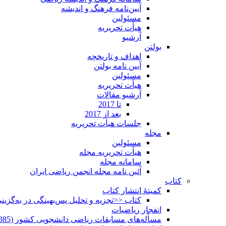
آیین‌نامه فرهنگ و اندیشه
مسئولین
هیأت تحریریه
آرشیو
بولتن
اهداف و تاریخچه
آیین نامه بولتن
مسئولین
هیأت تحریریه
آرشیو مقالات
تا 2017
بعد از 2017
جلسات هیأت تحریریه
مجله
مسئولین
هیأت تحریریه مجله
سامانه مجله
آئین نامه مجله انجمن ریاضی ایران
کتاب
کمیتۀ انتشار کتاب
کتاب <<تجزیه و تحلیل پس‌بهینگی در به‌گزی
انفجار ریاضیات
مسأله‌های مسابقات ریاضی دانشجویی کشور (1385-1352)