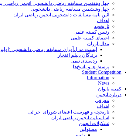
چهل‌و‌هفتمین مسابقه ریاضی دانشجویی انجمن ریاضی ایر
چهل‌و‌ششمین مسابقه ریاضی دانشجویی
آئین نامه مسابقات دانشجویی انجمن ریاضی ایران
اهداف
تاریخچه
رئیس کمیته علمی
اعضای کمیته علمی
مدال آوران
لیست مدال‌آوران مسابقه ریاضی دانشجویی (اولین
برندگان دیپلم افتخار
رده‌بندی تیمی
پرسش‌ها و پاسخ‌ها
Student Competition
Information
News
کمیته بانوان
درباره انجمن
معرفی
اهداف
تاریخچه و فهرست اعضای شورای اجرائی
اساسنامه انجمن ریاضی ایران
تشکیلات انجمن
مسئولین
رئیس