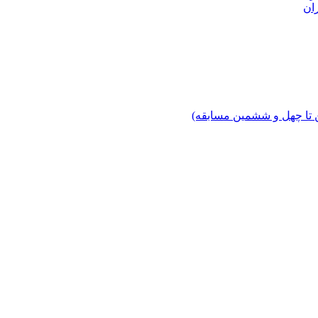
ان
 تا چهل‌ و ششمین مسابقه)