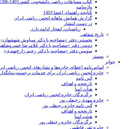
کتاب مسابقات ریاضی دانشجویی کشور1403-1386
واژه‌نامه
کتابچه راهنمای اعضا 1403
گزارش همایش ماهانه انجمن ریاضی ایران
در دست انتشار
ریاضیات، انفجار ادامه دارد.
تاریخ شفاهی
نخستین دفتر «مصاحبه با دکتر سیاوش شهشهان»
دومین دفتر «مصاحبه با دکتر غلامرضا خسروشاهی
سومین دفتر «مصاحبه با دکتر رحیم زارع‌نهندی»
پوستر
جوایز
اساس‌نامه اعطای جایزه‌ها و نشان‌های انجمن ریاضی ایر
جایزه انجمن ریاضی ایران برای خدمات برجسته-بنیانگذار 
آئین نامه
تاریخچه و اهداف
هیأت امنا
برگزیدگان جایزه انجمن ریاضی ایران
جایزه مهدی رجبعلی پور
آئین نامه جایزه رجبعلی پور
تاریخچه و اهداف
هیئت امنا
برگزیدگان جایزه رجبعلی پور
جایزه تقی فاطمی