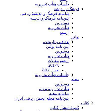
جلسات هیأت تحریریه
فرهنگ و اندیشه
سامانه فرهنگ و اندیشۀ ریاضی
آیین‌نامه فرهنگ و اندیشه
مسئولین
هیأت تحریریه
آرشیو
بولتن
اهداف و تاریخچه
آیین نامه بولتن
مسئولین
هیأت تحریریه
آرشیو مقالات
تا 2017
بعد از 2017
جلسات هیأت تحریریه
مجله
مسئولین
هیأت تحریریه مجله
سامانه مجله
آئین نامه مجله انجمن ریاضی ایران
کتاب
کمیتۀ انتشار کتاب