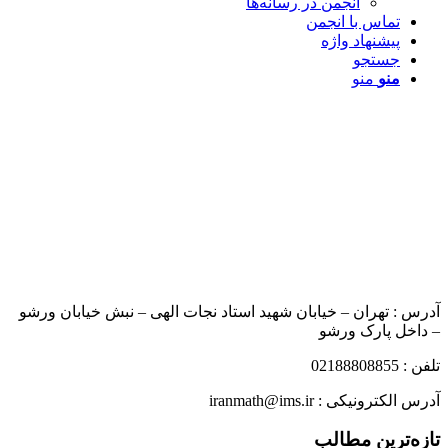
انجمن در رسانه‌ها
تماس با انجمن
پیشنهاد واژه
جستجو
منو
منو
آدرس : تهران – خیابان شهید استاد نجات الهی – نبش خیابان ورشو
– داخل پارک ورشو
تلفن : 02188808855
آدرس الکترونیکی : iranmath@ims.ir
تازه‌ترین مطالب