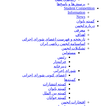
پرسش‌ها و پاسخ‌ها
Student Competition
Information
News
کمیته بانوان
درباره انجمن
معرفی
اهداف
تاریخچه و فهرست اعضای شورای اجرائی
اساسنامه انجمن ریاضی ایران
تشکیلات انجمن
مسئولین
رئیس
خزانه‌دار
دبیرخانه
شورای اجرایی
اعضای کنونی شورای اجرایی
کمیته‌ها
کمیته انتشارات
کمیته بانوان
کمیته بین الملل
کمیته جوانان
افتخارات انجمن