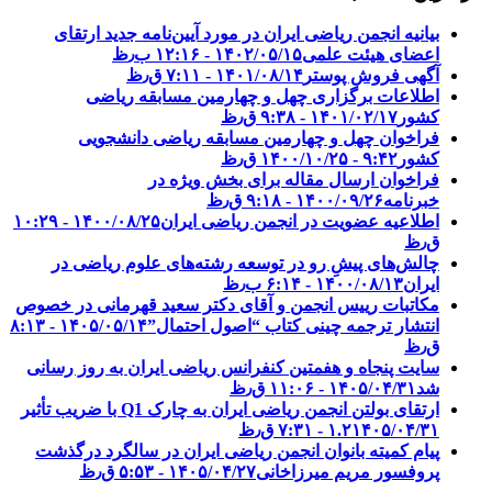
بیانیه انجمن ریاضی ایران در مورد آیین‌نامه جدید ارتقای
اعضای هیئت علمی
۱۴۰۲/۰۵/۱۵ - ۱۲:۱۶ ب٫ظ
آگهی فروش پوستر
۱۴۰۱/۰۸/۱۴ - ۷:۱۱ ق٫ظ
اطلاعات برگزاری چهل و چهارمین مسابقه ریاضی
کشور
۱۴۰۱/۰۲/۱۷ - ۹:۳۸ ق٫ظ
فراخوان چهل و چهارمین مسابقه ریاضی دانشجویی
کشور‎‎
۱۴۰۰/۱۰/۲۵ - ۹:۴۲ ق٫ظ
فراخوان ارسال مقاله برای بخش ویژه در
خبرنامه
۱۴۰۰/۰۹/۲۶ - ۹:۱۸ ق٫ظ
اطلاعیه عضویت در انجمن ریاضی ایران
۱۴۰۰/۰۸/۲۵ - ۱۰:۲۹
ق٫ظ
چالش‌های پیشِ رو در توسعه رشته‌های علوم ریاضی در
ایران
۱۴۰۰/۰۸/۱۳ - ۶:۱۴ ب٫ظ
مکاتبات رییس انجمن و آقای دکتر سعید قهرمانی در خصوص
انتشار ترجمه چینی کتاب “اصول احتمال”
۱۴۰۵/۰۵/۱۴ - ۸:۱۳
ق٫ظ
سایت پنجاه و هفمتین کنفرانس ریاضی ایران به روز رسانی
شد
۱۴۰۵/۰۴/۳۱ - ۱۱:۰۶ ق٫ظ
ارتقای بولتن انجمن ریاضی ایران به چارک Q1 با ضریب تأثیر
۱۴۰۵/۰۴/۳۱ - ۷:۳۱ ق٫ظ
۱.۲
پیام کمیته بانوان انجمن ریاضی ایران در سالگرد درگذشت
پروفسور مریم میرزاخانی
۱۴۰۵/۰۴/۲۷ - ۵:۵۳ ق٫ظ