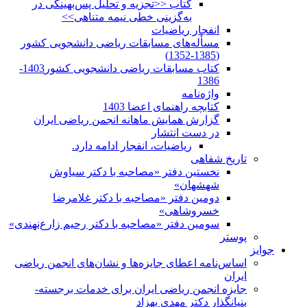
کتاب <<تجزیه و تحلیل پس‌بهینگی در
به‌گزینی خطی نیمه متناهی>>
انفجار ریاضیات
مسأله‌های مسابقات ریاضی دانشجویی کشور
(1385-1352)
کتاب مسابقات ریاضی دانشجویی کشور1403-
1386
واژه‌نامه
کتابچه راهنمای اعضا 1403
گزارش همایش ماهانه انجمن ریاضی ایران
در دست انتشار
ریاضیات، انفجار ادامه دارد.
تاریخ شفاهی
نخستین دفتر «مصاحبه با دکتر سیاوش
شهشهان»
دومین دفتر «مصاحبه با دکتر غلامرضا
خسروشاهی»
سومین دفتر «مصاحبه با دکتر رحیم زارع‌نهندی»
پوستر
جوایز
اساس‌نامه اعطای جایزه‌ها و نشان‌های انجمن ریاضی
ایران
جایزه انجمن ریاضی ایران برای خدمات برجسته-
بنیانگذار دکتر مهدی بهزاد