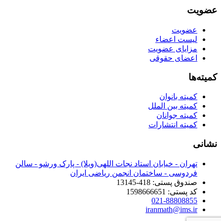
عضویت
عضویت
لیست اعضاء
مزایای عضویت
اعضای حقوقی
کمیته‌ها
کمیته بانوان
کمیته بین الملل
کمیته جوانان
کمیته انتشارات
نشانی
تهران - خیابان استاد نجات اللهی(ویلا) - پارک ورشو - سالن
فردوسی - ساختمان انجمن ریاضی ایران
صندوق پستی: 418-13145
کد پستی: 1598666651
021-88808855
iranmath@ims.ir