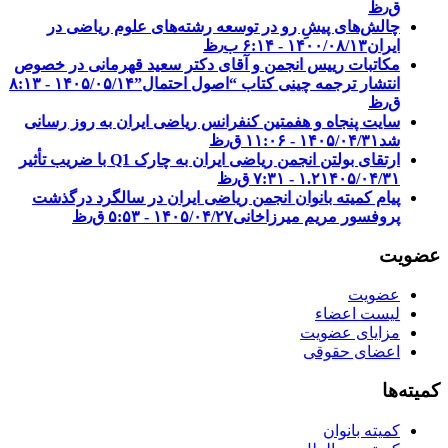
ق٫ظ
چالش‌های پیشِ رو در توسعه رشته‌های علوم ریاضی در
ایران
۱۴۰۰/۰۸/۱۳ - ۶:۱۴ ب٫ظ
مکاتبات رییس انجمن و آقای دکتر سعید قهرمانی در خصوص
انتشار ترجمه چینی کتاب “اصول احتمال”
۱۴۰۵/۰۵/۱۴ - ۸:۱۳
ق٫ظ
سایت پنجاه و هفمتین کنفرانس ریاضی ایران به روز رسانی
شد
۱۴۰۵/۰۴/۳۱ - ۱۱:۰۶ ق٫ظ
ارتقای بولتن انجمن ریاضی ایران به چارک Q1 با ضریب تأثیر
۱۴۰۵/۰۴/۳۱ - ۷:۳۱ ق٫ظ
۱.۲
پیام کمیته بانوان انجمن ریاضی ایران در سالگرد درگذشت
پروفسور مریم میرزاخانی
۱۴۰۵/۰۴/۲۷ - ۵:۵۳ ق٫ظ
عضویت
عضویت
لیست اعضاء
مزایای عضویت
اعضای حقوقی
کمیته‌ها
کمیته بانوان