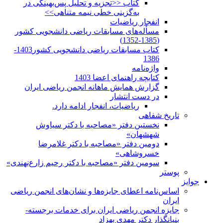
کتاب <<تجزیه و تحلیل پس‌بهینگی در
به‌گزینی خطی نیمه متناهی>>
انفجار ریاضیات
مسأله‌های مسابقات ریاضی دانشجویی کشور
(1385-1352)
کتاب مسابقات ریاضی دانشجویی کشور1403-
1386
واژه‌نامه
کتابچه راهنمای اعضا 1403
گزارش همایش ماهانه انجمن ریاضی ایران
در دست انتشار
ریاضیات، انفجار ادامه دارد.
تاریخ شفاهی
نخستین دفتر «مصاحبه با دکتر سیاوش
شهشهان»
دومین دفتر «مصاحبه با دکتر غلامرضا
خسروشاهی»
سومین دفتر «مصاحبه با دکتر رحیم زارع‌نهندی»
پوستر
جوایز
اساس‌نامه اعطای جایزه‌ها و نشان‌های انجمن ریاضی
ایران
جایزه انجمن ریاضی ایران برای خدمات برجسته-
بنیانگذار دکتر مهدی بهزاد