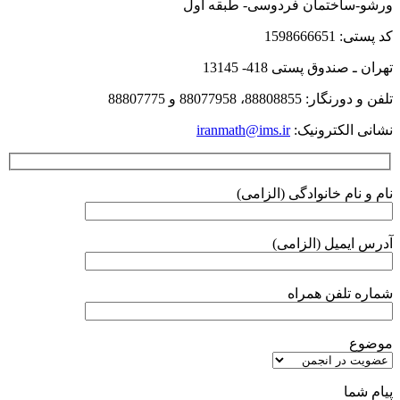
ورشو-ساختمان فردوسی- طبقه اول
کد پستی: 1598666651
تهران ـ صندوق پستی 418- 13145
تلفن و دورنگار: 88808855، 88077958 و 88807775
نشانی الکترونیک:
iranmath@ims.ir
نام و نام خانوادگی (الزامی)
آدرس ایمیل (الزامی)
شماره تلفن همراه
موضوع
پیام شما