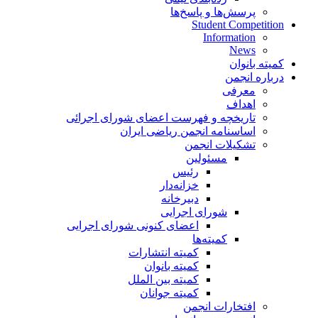
پرسش‌ها و پاسخ‌ها
Student Competition
Information
News
کمیته بانوان
درباره انجمن
معرفی
اهداف
تاریخچه و فهرست اعضای شورای اجرائی
اساسنامه انجمن ریاضی ایران
تشکیلات انجمن
مسئولین
رئیس
خزانه‌دار
دبیرخانه
شورای اجرایی
اعضای کنونی شورای اجرایی
کمیته‌ها
کمیته انتشارات
کمیته بانوان
کمیته بین الملل
کمیته جوانان
افتخارات انجمن