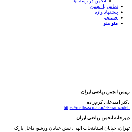
انجمن در رسانه‌ها
تماس با انجمن
پیشنهاد واژه
جستجو
منو
منو
رییس انجمن ریاضی ایران
دکتر امید‌علی کرم‌زاده
https://maths.scu.ac.ir/~karamzadeh
دبیرخانه انجمن ریاضی ایران
تهران، خیابان استادنجات الهی، نبش خیابان ورشو، داخل پارک