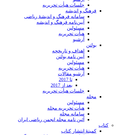
جلسات هیأت تحریریه
فرهنگ و اندیشه
سامانه فرهنگ و اندیشۀ ریاضی
آیین‌نامه فرهنگ و اندیشه
مسئولین
هیأت تحریریه
آرشیو
بولتن
اهداف و تاریخچه
آیین نامه بولتن
مسئولین
هیأت تحریریه
آرشیو مقالات
تا 2017
بعد از 2017
جلسات هیأت تحریریه
مجله
مسئولین
هیأت تحریریه مجله
سامانه مجله
آئین نامه مجله انجمن ریاضی ایران
کتاب
کمیتۀ انتشار کتاب